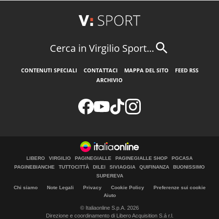
Cerca in Virgilio Sport...
CONTENUTI SPECIALI
CONTATTACI
MAPPA DEL SITO
FEED RSS
ARCHIVIO
LIBERO
VIRGILIO
PAGINEGIALLE
PAGINEGIALLE SHOP
PGCASA
PAGINEBIANCHE
TUTTOCITTÀ
DILEI
SIVIAGGIA
QUIFINANZA
BUONISSIMO
SUPEREVA
Chi siamo
Note Legali
Privacy
Cookie Policy
Preferenze sui cookie
Aiuto
© Italiaonline S.p.A. 2026
Direzione e coordinamento di Libero Acquisition S.á r.l.