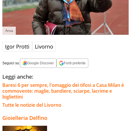
Ansa
Igor Protti
Livorno
Seguici su:
Google Discover
Fonti preferite
Leggi anche:
Baresi 6 per sempre, l'omaggio dei tifosi a Casa Milan è
commovente: maglie, bandiere, sciarpe, lacrime e
bigliettini
Tutte le notizie del Livorno
Gioielleria Delfino