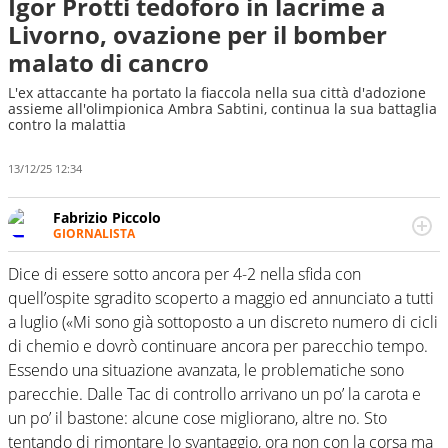
Igor Protti tedoforo in lacrime a
Livorno, ovazione per il bomber
malato di cancro
L'ex attaccante ha portato la fiaccola nella sua città d'adozione
assieme all'olimpionica Ambra Sabtini, continua la sua battaglia
contro la malattia
13/12/25 12:34
Fabrizio Piccolo
GIORNALISTA
Nella sua carriera ha seguito numerose manifestazioni
sportive e collaborato con agenzie e testate. Esperienza,
Dice di essere sotto ancora per 4-2 nella sfida con
competenza, conoscenza e memoria storica. Si occupa
quell’ospite sgradito scoperto a maggio ed annunciato a tutti
prevalentemente di calcio
a luglio («Mi sono già sottoposto a un discreto numero di cicli
di chemio e dovrò continuare ancora per parecchio tempo.
Essendo una situazione avanzata, le problematiche sono
parecchie. Dalle Tac di controllo arrivano un po’ la carota e
un po’ il bastone: alcune cose migliorano, altre no. Sto
tentando di rimontare lo svantaggio, ora non con la corsa ma