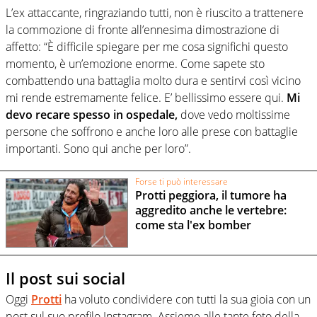
L’ex attaccante, ringraziando tutti, non è riuscito a trattenere
la commozione di fronte all’ennesima dimostrazione di
affetto: “È difficile spiegare per me cosa significhi questo
momento, è un’emozione enorme. Come sapete sto
combattendo una battaglia molto dura e sentirvi così vicino
mi rende estremamente felice. E’ bellissimo essere qui.
Mi
devo recare spesso in ospedale,
dove vedo moltissime
persone che soffrono e anche loro alle prese con battaglie
importanti. Sono qui anche per loro”.
Forse ti può interessare
Protti peggiora, il tumore ha
aggredito anche le vertebre:
come sta l'ex bomber
Il post sui social
Oggi
Protti
ha voluto condividere con tutti la sua gioia con un
post sul suo profilo Instagram. Assieme alle tante foto della