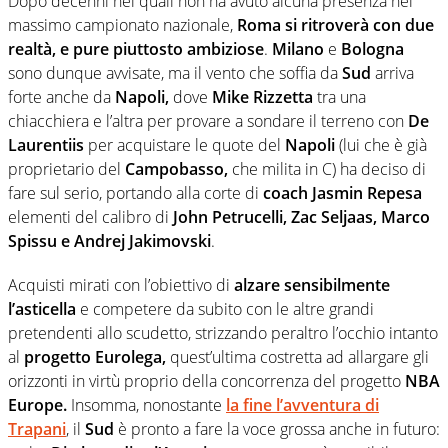
Dopo decenni nei quali non ha avuto alcuna presenza nel
massimo campionato nazionale,
Roma si ritroverà con due
realtà, e pure piuttosto ambiziose
.
Milano
e
Bologna
sono dunque avvisate, ma il vento che soffia da
Sud
arriva
forte anche da
Napoli,
dove
Mike Rizzetta
tra una
chiacchiera e l’altra per provare a sondare il terreno con
De
Laurentiis
per acquistare le quote del
Napoli
(lui che è già
proprietario del
Campobasso,
che milita in C) ha deciso di
fare sul serio, portando alla corte di
coach Jasmin Repesa
elementi del calibro di
John Petrucelli, Zac Seljaas, Marco
Spissu e Andrej Jakimovski
.
Acquisti mirati con l’obiettivo di
alzare sensibilmente
l’asticella
e competere da subito con le altre grandi
pretendenti allo scudetto, strizzando peraltro l’occhio intanto
al
progetto Eurolega,
quest’ultima costretta ad allargare gli
orizzonti in virtù proprio della concorrenza del progetto
NBA
Europe.
Insomma, nonostante
la fine l’avventura di
Trapani
, il
Sud
è pronto a fare la voce grossa anche in futuro: