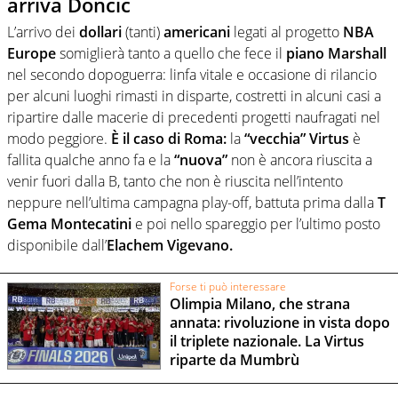
arriva Doncic
L’arrivo dei
dollari
(tanti)
americani
legati al progetto
NBA
Europe
somiglierà tanto a quello che fece il
piano Marshall
nel secondo dopoguerra: linfa vitale e occasione di rilancio
per alcuni luoghi rimasti in disparte, costretti in alcuni casi a
ripartire dalle macerie di precedenti progetti naufragati nel
modo peggiore.
È il caso di Roma:
la
“vecchia” Virtus
è
fallita qualche anno fa e la
“nuova”
non è ancora riuscita a
venir fuori dalla B, tanto che non è riuscita nell’intento
neppure nell’ultima campagna play-off, battuta prima dalla
T
Gema Montecatini
e poi nello spareggio per l’ultimo posto
disponibile dall’
Elachem Vigevano.
Forse ti può interessare
Olimpia Milano, che strana
annata: rivoluzione in vista dopo
il triplete nazionale. La Virtus
riparte da Mumbrù