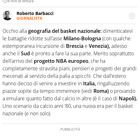
4 min di lettura
Roberto Barbacci
GIORNALISTA
Giornalista (pubblicista) sportivo a tutto campo, è il
tuttologo di Virgilio Sport. Provate a chiedergli di boxe, di
Occhio alla
geografia del basket nazionale:
dimenticatevi
scherma, di volley o di curling: ve ne farà innamorare
le battaglie ridotte sull’asse
Milano-Bologna
(con qualche
estemporanea incursione di
Brescia
e
Venezia),
adesso
anche il
Sud
è pronto a fare la sua parte. Merito soprattutto
dell’arrivo del
progetto NBA europeo
, che ha
completamente stravolta piani, pensieri e progetti dei grandi
mecenati al servizio della palla a spicchi. Che dall’estero
hanno deciso di venire a investire in
Italia,
ringalluzzendo
piazze sopite da tempo immemore (vedi
Roma)
o provando
a emulare quanto fatto dal calcio in altre (è il caso di
Napoli).
Uno scenario da calcio anni ’80, una nuova era per il basket
nazionale (e non solo).