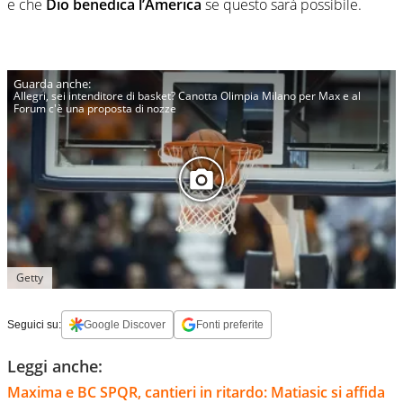
e che
Dio benedica l’America
se questo sarà possibile.
Allegri, sei intenditore di basket? Canotta Olimpia Milano per Max e al
Forum c'è una proposta di nozze
Getty
Seguici su:
Google Discover
Fonti preferite
Leggi anche:
Maxima e BC SPQR, cantieri in ritardo: Matiasic si affida