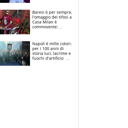
la moglie Maura, i
figli e i suoi cari
circondati
Baresi 6 per sempre,
dall'affetto dei tifosi
l'omaggio dei tifosi a
Casa Milan è
commovente:
maglie, bandiere,
sciarpe, lacrime e
bigliettini
Napoli è mille colori:
per i 100 anni di
storia luci, lacrime e
fuochi d'artificio: De
Laurentiis salta al
coro anti-Juve