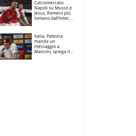
B. Rune verso la
Calciomercato:
rinuncia
Napoli su Musso e
Jesus, Romero più
lontano dall’Inter,
delirio Mastantuono,
Juve su Trubin. Il
tabellone
Italia, Palestra
manda un
messaggio a
Mancini, spiega il
motivo del no
all’Inter e lancia
l'alleanza con
Donnarumma