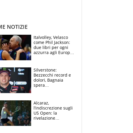
ME NOTIZIE
Italvolley, Velasco
come Phil Jackson:
due libri per ogni
azzurra agli Europei.
Quello per Sylla è
“geniale”
Silverstone:
Bezzecchi record e
dolori, Bagnaia
spera
nell'antidolorifico,
Marquez si tira fuori
e vota Aprilia
Alcaraz,
l’indiscrezione sugli
US Open: la
rivelazione
dell’amico
giornalista e il piano