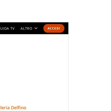
UIDA TV
ALTRO
ACCEDI
CALENDARI E CLASSIFICHE
ALTRI SPORT
MONDIALI 2026
OLIMPIADI
GOSSIP
LIFESTYLE
lleria Delfino