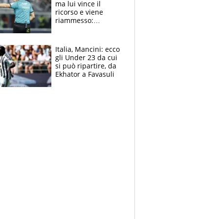
ma lui vince il
ricorso e viene
riammesso:
continua momento
nero per gli arbitri
Italia, Mancini: ecco
gli Under 23 da cui
si può ripartire, da
Ekhator a Favasuli