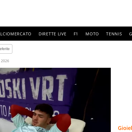
ALCIOMERCATO
DIRETTE LIVE
F1
MOTO
TENNIS
G
eferite
 2026
Gioie