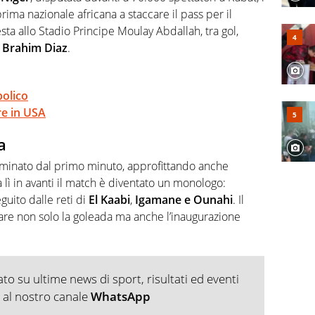
prima nazionale africana a staccare il pass per il
ta allo Stadio Principe Moulay Abdallah, tra gol,
r
Brahim Diaz
.
olico
re in USA
a
minato dal primo minuto, approfittando anche
 lì in avanti il match è diventato un monologo:
uito dalle reti di
El Kaabi
,
Igamane e Ounahi
. Il
are non solo la goleada ma anche l’inaugurazione
o su ultime news di sport, risultati ed eventi
ti al nostro canale
WhatsApp