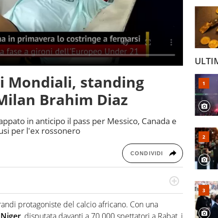
ULTI
i Mondiali, standing
 Milan Brahim Diaz
appato in anticipo il pass per Messico, Canada e
ausi per l'ex rossonero
CONDIVIDI
a tesi di laurea sugli stadi di proprietà in Italia. Il calcio
abile tra passione e professione. Per Virgilio Sport
andi protagoniste del calcio africano. Con una
aglia l'universo mondo dello sport per antonomasia
l
Niger
, disputata davanti a 70.000 spettatori a Rabat, i