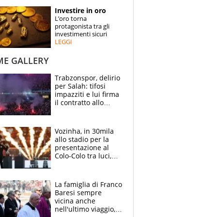
STORIE
Investire in oro
L’oro torna
SPECIALI
protagonista tra gli
investimenti sicuri
LEGGI
ESPERTI
ME GALLERY
CONTATTI
Trabzonspor, delirio
per Salah: tifosi
impazziti e lui firma
il contratto allo
stadio
Vozinha, in 30mila
allo stadio per la
presentazione al
Colo-Colo tra luci,
spettacolo, elicotteri
e paracadutisti
La famiglia di Franco
Baresi sempre
vicina anche
nell'ultimo viaggio,