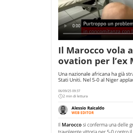
Il Marocco vola a
ovation per l’ex
Una nazionale africana ha già str
Stati Uniti. Nel 5-0 al Niger appl
06/09/25 09:37
2 min di lettura
Alessio Raicaldo
WEB EDITOR
Un figlio che si chiama Diego e l
quale filo conduttore irrinunci
Il
Marocco
si conferma una delle gr
indaga, approfondisce e scand
travolgente vittoria per 5-0 contro i