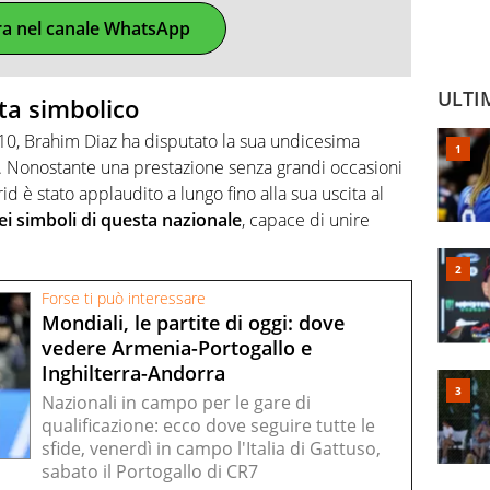
ra nel canale WhatsApp
ULTI
ta simbolico
10, Brahim Diaz ha disputato la sua undicesima
a. Nonostante una prestazione senza grandi occasioni
id è stato applaudito a lungo fino alla sua uscita al
i simboli di questa nazionale
, capace di unire
Forse ti può interessare
Mondiali, le partite di oggi: dove
vedere Armenia-Portogallo e
Inghilterra-Andorra
Nazionali in campo per le gare di
qualificazione: ecco dove seguire tutte le
sfide, venerdì in campo l'Italia di Gattuso,
sabato il Portogallo di CR7