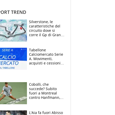
ORT TREND
Silverstone, le
caratteristiche del
circuito dove si
corre il Gp di Gran
Bretagna del
Motomondiale
Tabellone
Calciomercato Serie
A. Movimenti,
acquisti e cessioni:
estate 2026-27
Cobolli, che
succede? Subito
fuori a Montreal
contro Hanfmann,
per Flavio è tutta
colpa della tosse
L'Aia fa fuori Abisso