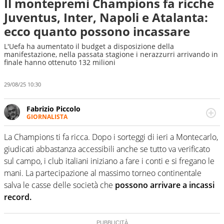
Il montepremi Champions fa ricche
Juventus, Inter, Napoli e Atalanta:
ecco quanto possono incassare
L'Uefa ha aumentato il budget a disposizione della
manifestazione, nella passata stagione i nerazzurri arrivando in
finale hanno ottenuto 132 milioni
29/08/25 10:30
Fabrizio Piccolo
GIORNALISTA
Nella sua carriera ha seguito numerose manifestazioni
sportive e collaborato con agenzie e testate. Esperienza,
La Champions ti fa ricca. Dopo i sorteggi di ieri a Montecarlo,
competenza, conoscenza e memoria storica. Si occupa
giudicati abbastanza accessibili anche se tutto va verificato
prevalentemente di calcio
sul campo, i club italiani iniziano a fare i conti e si fregano le
mani. La partecipazione al massimo torneo continentale
salva le casse delle società che
possono arrivare a incassi
record.