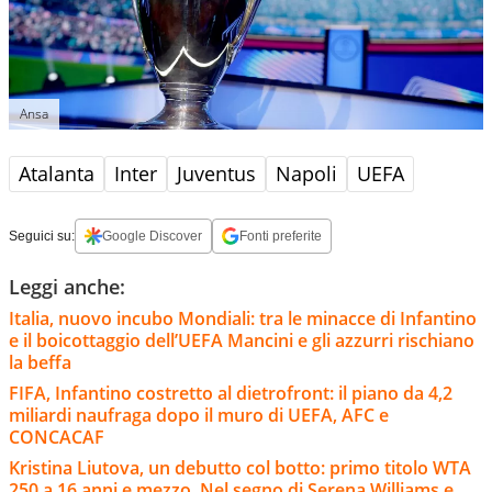
Ansa
Atalanta
Inter
Juventus
Napoli
UEFA
Seguici su:
Google Discover
Fonti preferite
Leggi anche:
Italia, nuovo incubo Mondiali: tra le minacce di Infantino
e il boicottaggio dell’UEFA Mancini e gli azzurri rischiano
la beffa
FIFA, Infantino costretto al dietrofront: il piano da 4,2
miliardi naufraga dopo il muro di UEFA, AFC e
CONCACAF
Kristina Liutova, un debutto col botto: primo titolo WTA
250 a 16 anni e mezzo. Nel segno di Serena Williams e