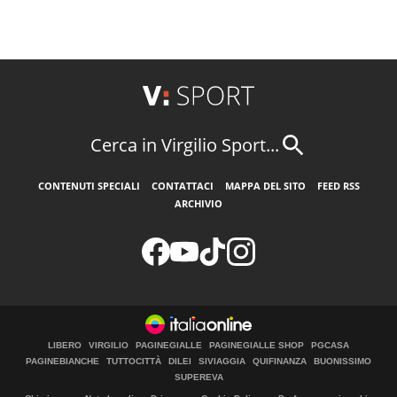
Cerca in Virgilio Sport...
CONTENUTI SPECIALI
CONTATTACI
MAPPA DEL SITO
FEED RSS
ARCHIVIO
LIBERO
VIRGILIO
PAGINEGIALLE
PAGINEGIALLE SHOP
PGCASA
PAGINEBIANCHE
TUTTOCITTÀ
DILEI
SIVIAGGIA
QUIFINANZA
BUONISSIMO
SUPEREVA