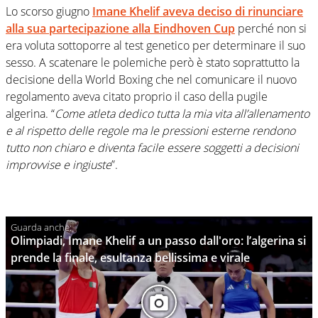
Lo scorso giugno
Imane Khelif aveva deciso di rinunciare
alla sua partecipazione alla Eindhoven Cup
perché non si
era voluta sottoporre al test genetico per determinare il suo
sesso. A scatenare le polemiche però è stato soprattutto la
decisione della World Boxing che nel comunicare il nuovo
regolamento aveva citato proprio il caso della pugile
algerina. “
Come atleta dedico tutta la mia vita all’allenamento
e al rispetto delle regole ma le pressioni esterne rendono
tutto non chiaro e diventa facile essere soggetti a decisioni
improvvise e ingiuste
”.
Olimpiadi, Imane Khelif a un passo dall'oro: l’algerina si
prende la finale, esultanza bellissima e virale