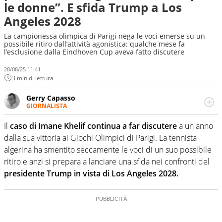
le donne”. E sfida Trump a Los
Angeles 2028
La campionessa olimpica di Parigi nega le voci emerse su un
possibile ritiro dall’attività agonistica: qualche mese fa
l’esclusione dalla Eindhoven Cup aveva fatto discutere
28/08/25 11:41
3 min di lettura
Gerry Capasso
GIORNALISTA
Per lui gli sport americani non hanno segreti: basket,
football, baseball e la capacità innata di trovare la notizia
Il
caso di Imane Khelif continua a far discutere
a un anno
dove altri non vedono granché
dalla sua vittoria ai Giochi Olimpici di Parigi. La tennista
algerina ha smentito seccamente le voci di un suo possibile
ritiro e anzi si prepara a lanciare una sfida nei confronti del
presidente Trump in vista di Los Angeles 2028.