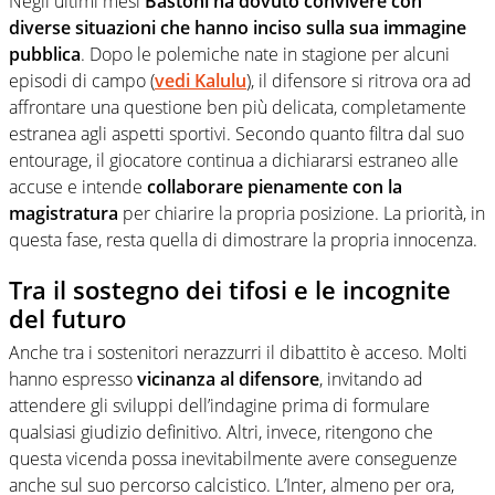
Negli ultimi mesi
Bastoni ha dovuto convivere con
diverse situazioni che hanno inciso sulla sua immagine
pubblica
. Dopo le polemiche nate in stagione per alcuni
episodi di campo (
vedi Kalulu
), il difensore si ritrova ora ad
affrontare una questione ben più delicata, completamente
estranea agli aspetti sportivi. Secondo quanto filtra dal suo
entourage, il giocatore continua a dichiararsi estraneo alle
accuse e intende
collaborare pienamente con la
magistratura
per chiarire la propria posizione. La priorità, in
questa fase, resta quella di dimostrare la propria innocenza.
Tra il sostegno dei tifosi e le incognite
del futuro
Anche tra i sostenitori nerazzurri il dibattito è acceso. Molti
hanno espresso
vicinanza al difensore
, invitando ad
attendere gli sviluppi dell’indagine prima di formulare
qualsiasi giudizio definitivo. Altri, invece, ritengono che
questa vicenda possa inevitabilmente avere conseguenze
anche sul suo percorso calcistico. L’Inter, almeno per ora,