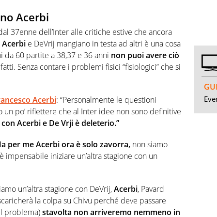
cano Acerbi
dal 37enne dell’Inter alle critiche estive che ancora
e
Acerbi
e DeVrij mangiano in testa ad altri è una cosa
i da 60 partite a 38,37 e 36 anni
non puoi avere ciò
 fatti. Senza contare i problemi fisici “fisiologici” che si
GUI
Even
rancesco Acerbi
: “Personalmente le questioni
n po’ riflettere che al Inter idee non sono definitive
con Acerbi e De Vrji è deleterio.”
a per me Acerbi ora è solo zavorra,
non siamo
è impensabile iniziare un’altra stagione con un
ciamo un’altra stagione con DeVrij,
Acerbi
, Pavard
 scaricherà la colpa su Chivu perché deve passare
 il problema)
stavolta non arriveremo nemmeno in