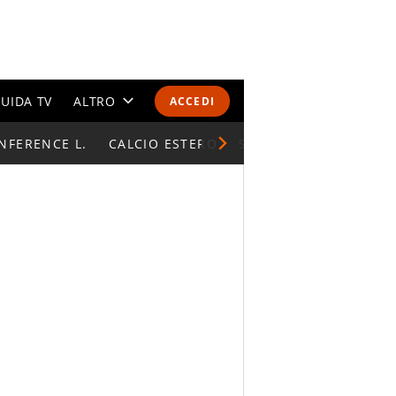
UIDA TV
ALTRO
ACCEDI
NFERENCE L.
CALENDARI E CLASSIFICHE
CALCIO ESTERO
SUPERCOPPA ITALIAN
ALTRI SPORT
MONDIALI 2026
OLIMPIADI
GOSSIP
LIFESTYLE