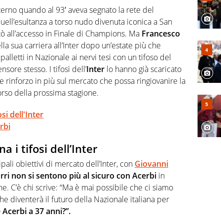
rviste ai grandi protagonisti
erno quando al 93′ aveva segnato la rete del
uell’esultanza a torso nudo divenuta iconica a San
rtò all’accesso in Finale di Champions. Ma
Francesco
lla sua carriera all’Inter dopo un’estate più che
palletti in Nazionale ai nervi tesi con un tifoso del
ore stesso. I tifosi dell’
Inter
lo hanno già scaricato
 rinforzo in più sul mercato che possa ringiovanire la
orso della prossima stagione.
si dell'Inter
rbi
a i tifosi dell’Inter
li obiettivi di mercato dell’Inter, con
Giovanni
urri non si sentono più al sicuro con Acerbi
in
. C’è chi scrive: “Ma è mai possibile che ci siamo
he diventerà il futuro della Nazionale italiana per
Acerbi a 37 anni?”.