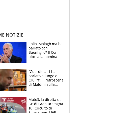
ME NOTIZIE
Italia, Malagò ma hai
parlato con
Buonfiglio? Il Coni
blocca la nomina di
Diana Bianchedi
“Guardiola ci ha
parlato a lungo di
Cruijff”: il retroscena
di Maldini sulla
Nazionale e sul
sogno interrotto
Moto3, la diretta del
GP di Gran Bretagna
sul Circuito di
Silverstone. LIVE