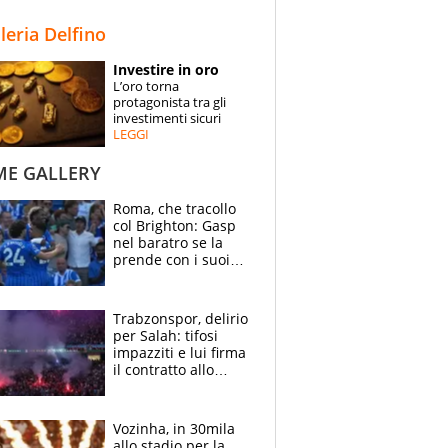
STORIE
lleria Delfino
SPECIALI
Investire in oro
L’oro torna
ESPERTI
protagonista tra gli
investimenti sicuri
LEGGI
CONTATTI
ME GALLERY
Roma, che tracollo
col Brighton: Gasp
nel baratro se la
prende con i suoi
cambiando tutti
Trabzonspor, delirio
per Salah: tifosi
impazziti e lui firma
il contratto allo
stadio
Vozinha, in 30mila
allo stadio per la