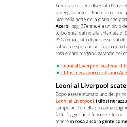
modo di concentrarsi sulle inte
Sembrava essere diventato l’eroe et
pareggio contro il Barcellona. Con q
Siro nella notte della gloria che po
Acerbi
, oggi 37enne, è a un bivio de
turbolenta: dal no alla chiamata di S
PSG minacciato di percosse dal difens
sul web e sperano ancora in qualche
rosa e dare maggiori garanzie nel c
Leoni al Liverpool scatena i tifo
I tifosi nerazzurri criticano Ace
Leoni al Liverpool scaten
Dopo essere sfumato uno dei principa
Leoni al Liverpool
,
i tifosi nerazz
campo anche nella prossima stagione
fatti sfuggire un difensore 20enne c
tenere i
n rosa ancora gente come 