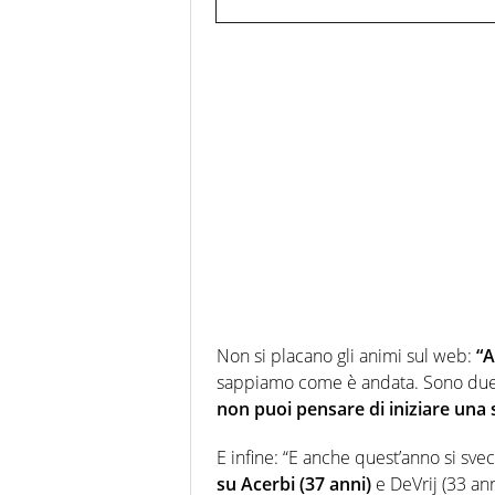
Non si placano gli animi sul web:
“A
sappiamo come è andata. Sono due g
non puoi pensare di iniziare una st
E infine: “E anche quest’anno si sve
su Acerbi (37 anni)
e DeVrij (33 an