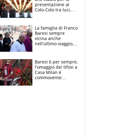
presentazione al
Colo-Colo tra luci,
spettacolo, elicotteri
e paracadutisti
La famiglia di Franco
Baresi sempre
vicina anche
nell'ultimo viaggio,
la moglie Maura, i
figli e i suoi cari
circondati
Baresi 6 per sempre,
dall'affetto dei tifosi
l'omaggio dei tifosi a
Casa Milan è
commovente:
maglie, bandiere,
sciarpe, lacrime e
bigliettini