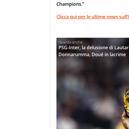
Champions.”
Clicca qui per le ultime news sull’
PSG-Inter, la delusione di Lauta
Donnarumma, Doué in lacrime