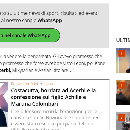
o su ultime news di sport, risultati ed eventi
ti al nostro canale
WhatsApp
ra nel canale WhatsApp
ULTI
Bari a vedere la beneamata. Gli avevo promesso che
o promesso che forse avrebbe visto Leoni, poi Kone.
cerbi,
Mikytarian e Asslani titolare…”
Forse ti può interessare
Costacurta, bordata ad Acerbi e la
confessione sul figlio Achille e
Martina Colombari
L'ex difensore ricorda l'emozione per le
convocazioni in Nazionale e il dolore per
essere stato escluso poi parla del suo
difficile ruolo di padre