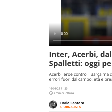
Inter, Acerbi, dal
Spalletti: oggi pe
Acerbi, eroe contro il Barça ma cr
errori fuori dal campo: età e pre
16/08/25 11:23
3 min di lettura
Dario Santoro
GIORNALISTA
Scrive, commenta, racconta lo s