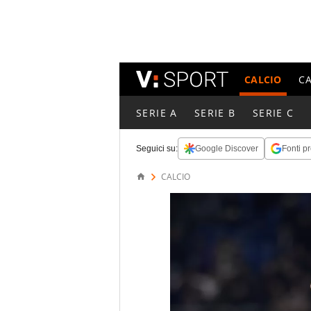
CALCIO
C
SERIE A
SERIE B
SERIE C
Seguici su:
Google Discover
Fonti pr
CALCIO