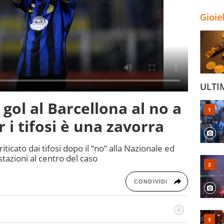
Gioie
ULTI
 gol al Barcellona al no a
r i tifosi è una zavorra
iticato dai tifosi dopo il “no” alla Nazionale ed
stazioni al centro del caso
CONDIVIDI
port in tutte le sfaccettature. Tocca l'apice quando ha