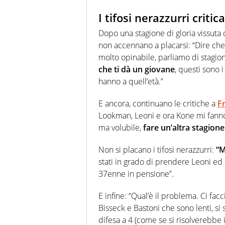
I tifosi nerazzurri criti
Dopo una stagione di gloria vissuta 
non accennano a placarsi: “Dire ch
molto opinabile, parliamo di stagion
che ti dà un giovane
, questi sono i
hanno a quell’età.”
E ancora, continuano le critiche a
F
Lookman, Leoni e ora Kone mi fanno u
ma volubile,
fare un’altra stagione 
Non si placano i tifosi nerazzurri:
“M
stati in grado di prendere Leoni ed 
37enne in pensione”.
E infine: “Qual’è il problema. Ci fac
Bisseck e Bastoni che sono lenti, si
difesa a 4 (come se si risolverebbe