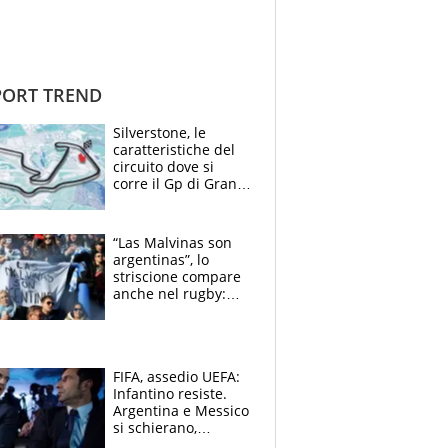
ORT TREND
Silverstone, le
caratteristiche del
circuito dove si
corre il Gp di Gran
Bretagna del
Motomondiale
“Las Malvinas son
argentinas”, lo
striscione compare
anche nel rugby:
dopo Messi e
compagni ormai è
un caso
FIFA, assedio UEFA:
Infantino resiste.
Argentina e Messico
si schierano,
CONCACAF spaccata