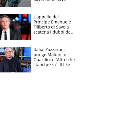
L'appello del
Principe Emanuele
Filiberto di Savoia
scatena i dubbi dei
tifosi: "E' una
trappola"
Italia, Zazzaroni
punge Maldini e
Guardiola: “Altro che
stanchezza”. Il like
di Mancini e le
polemiche sui social