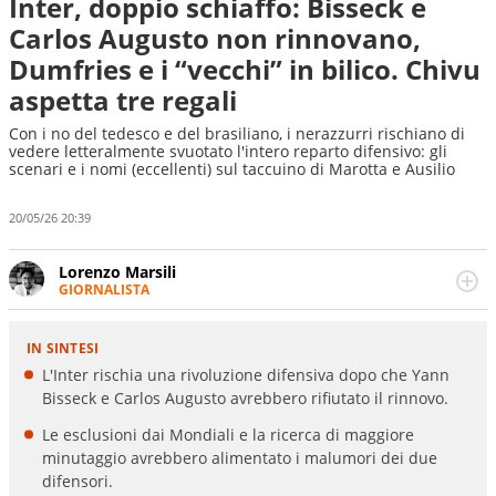
Inter, doppio schiaffo: Bisseck e
Carlos Augusto non rinnovano,
Dumfries e i “vecchi” in bilico. Chivu
aspetta tre regali
Con i no del tedesco e del brasiliano, i nerazzurri rischiano di
vedere letteralmente svuotato l'intero reparto difensivo: gli
scenari e i nomi (eccellenti) sul taccuino di Marotta e Ausilio
20/05/26 20:39
Lorenzo Marsili
GIORNALISTA
Giornalista pubblicista, redattore, divulgatore. E' una
delle anime video del sito: racconta in immagini un
evento e lo fa come pochi altri
L'Inter rischia una rivoluzione difensiva dopo che Yann
Bisseck e Carlos Augusto avrebbero rifiutato il rinnovo.
Le esclusioni dai Mondiali e la ricerca di maggiore
minutaggio avrebbero alimentato i malumori dei due
difensori.