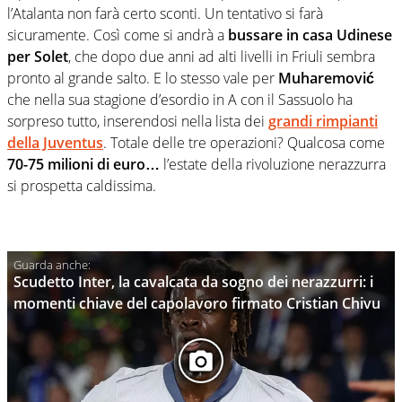
l’Atalanta non farà certo sconti. Un tentativo si farà
sicuramente. Così come si andrà a
bussare in casa Udinese
per Solet
, che dopo due anni ad alti livelli in Friuli sembra
pronto al grande salto. E lo stesso vale per
Muharemović
che nella sua stagione d’esordio in A con il Sassuolo ha
sorpreso tutto, inserendosi nella lista dei
grandi rimpianti
della Juventus
. Totale delle tre operazioni? Qualcosa come
70-75 milioni di euro…
l’estate della rivoluzione nerazzurra
si prospetta caldissima.
Scudetto Inter, la cavalcata da sogno dei nerazzurri: i
momenti chiave del capolavoro firmato Cristian Chivu