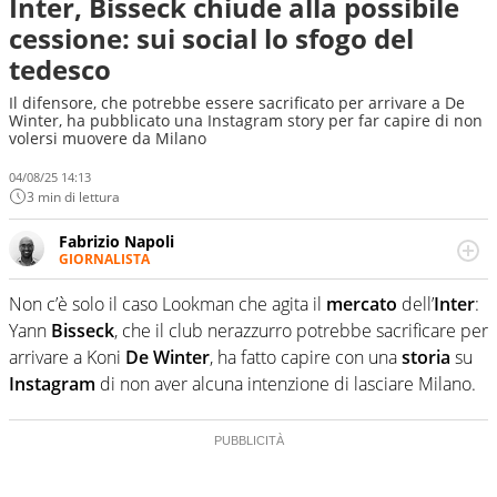
Inter, Bisseck chiude alla possibile
cessione: sui social lo sfogo del
tedesco
Il difensore, che potrebbe essere sacrificato per arrivare a De
Winter, ha pubblicato una Instagram story per far capire di non
volersi muovere da Milano
04/08/25 14:13
3 min di lettura
Fabrizio Napoli
GIORNALISTA
Giornalista professionista, per Virgilio Sport segue anche
il calcio ma è con la pallanuoto che esalta competenze e
Non c’è solo il caso Lookman che agita il
mercato
dell’
Inter
:
passioni. Cura la comunicazione di HaBaWaBa, il più
Yann
Bisseck
, che il club nerazzurro potrebbe sacrificare per
grande festival di waterpolo per bambini al mondo
arrivare a Koni
De Winter
, ha fatto capire con una
storia
su
Instagram
di non aver alcuna intenzione di lasciare Milano.