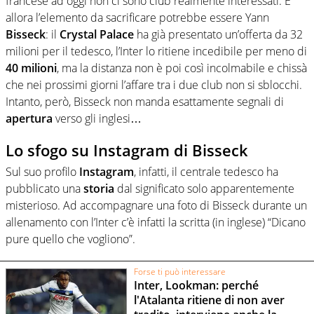
francese ad oggi non ci sono club realmente interessati. E
allora l’elemento da sacrificare potrebbe essere Yann
Bisseck
: il
Crystal Palace
ha già presentato un’offerta da 32
milioni per il tedesco, l’Inter lo ritiene incedibile per meno di
40
milioni
, ma la distanza non è poi così incolmabile e chissà
che nei prossimi giorni l’affare tra i due club non si sblocchi.
Intanto, però, Bisseck non manda esattamente segnali di
apertura
verso gli inglesi…
Lo sfogo su Instagram di Bisseck
Sul suo profilo
Instagram
, infatti, il centrale tedesco ha
pubblicato una
storia
dal significato solo apparentemente
misterioso. Ad accompagnare una foto di Bisseck durante un
allenamento con l’Inter c’è infatti la scritta (in inglese) “Dicano
pure quello che vogliono”.
Forse ti può interessare
Inter, Lookman: perché
l'Atalanta ritiene di non aver