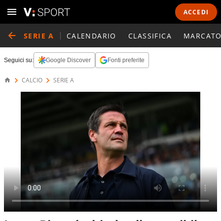
ACCEDI
SERIE A
CALENDARIO
CLASSIFICA
MARCATO
Seguici su:
Google Discover
Fonti preferite
CALCIO
SERIE A