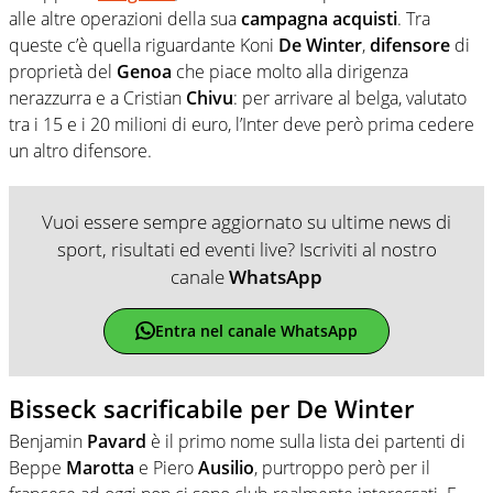
alle altre operazioni della sua
campagna
acquisti
. Tra
queste c’è quella riguardante Koni
De
Winter
,
difensore
di
proprietà del
Genoa
che piace molto alla dirigenza
nerazzurra e a Cristian
Chivu
: per arrivare al belga, valutato
tra i 15 e i 20 milioni di euro, l’Inter deve però prima cedere
un altro difensore.
Vuoi essere sempre aggiornato su ultime news di
sport, risultati ed eventi live? Iscriviti al nostro
canale
WhatsApp
Entra nel canale WhatsApp
Bisseck sacrificabile per De Winter
Benjamin
Pavard
è il primo nome sulla lista dei partenti di
Beppe
Marotta
e Piero
Ausilio
, purtroppo però per il