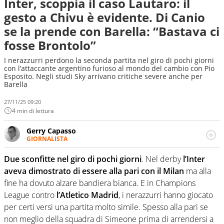
Inter, scoppia il caso Lautaro: il
gesto a Chivu è evidente. Di Canio
se la prende con Barella: “Bastava ci
fosse Brontolo”
I nerazzurri perdono la seconda partita nel giro di pochi giorni
con l’attaccante argentino furioso al mondo del cambio con Pio
Esposito. Negli studi Sky arrivano critiche severe anche per
Barella
27/11/25 09:20
4 min di lettura
Gerry Capasso
GIORNALISTA
Per lui gli sport americani non hanno segreti: basket,
football, baseball e la capacità innata di trovare la notizia
Due sconfitte nel giro di pochi giorni
. Nel derby
l’Inter
dove altri non vedono granché
aveva dimostrato di essere alla pari con il Milan
ma alla
fine ha dovuto alzare bandiera bianca. E in Champions
League contro
l’Atletico Madrid
, i nerazzurri hanno giocato
per certi versi una partita molto simile. Spesso alla pari se
non meglio della squadra di Simeone prima di arrendersi a