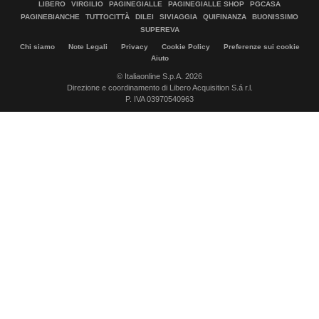
LIBERO
VIRGILIO
PAGINEGIALLE
PAGINEGIALLE SHOP
PGCASA
PAGINEBIANCHE
TUTTOCITTÀ
DILEI
SIVIAGGIA
QUIFINANZA
BUONISSIMO
SUPEREVA
Chi siamo
Note Legali
Privacy
Cookie Policy
Preferenze sui cookie
Aiuto
© Italiaonline S.p.A. 2026
Direzione e coordinamento di Libero Acquisition S.á r.l.
P. IVA 03970540963