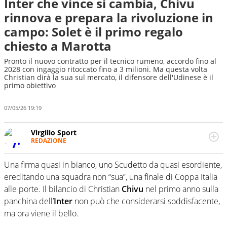
Inter che vince si cambia, Chivu
rinnova e prepara la rivoluzione in
campo: Solet è il primo regalo
chiesto a Marotta
Pronto il nuovo contratto per il tecnico rumeno, accordo fino al
2028 con ingaggio ritoccato fino a 3 milioni. Ma questa volta
Christian dirà la sua sul mercato, il difensore dell'Udinese è il
primo obiettivo
07/05/26 19:19
Virgilio Sport
REDAZIONE
Da oltre 20 anni informa in modo obiettivo e
appassionato su tutto il mondo dello sport. Calcio,
Una firma quasi in bianco, uno Scudetto da quasi esordiente,
calciomercato, F1, Motomondiale ma anche tennis,
ereditando una squadra non “sua”, una finale di Coppa Italia
volley, basket: su Virgilio Sport i tifosi e gli appassionati
sanno che troveranno sempre copertura completa e
alle porte. Il bilancio di Christian
Chivu
nel primo anno sulla
zero faziosità. La squadra di Virgilio Sport è formata da
panchina dell’
Inter
non può che considerarsi soddisfacente,
giornalisti ed esperti di sport abili sia nel gioco di
ma ora viene il bello.
rimessa quando intercettano le notizie e le rilanciano
verso la rete, sia nella costruzione dal basso quando