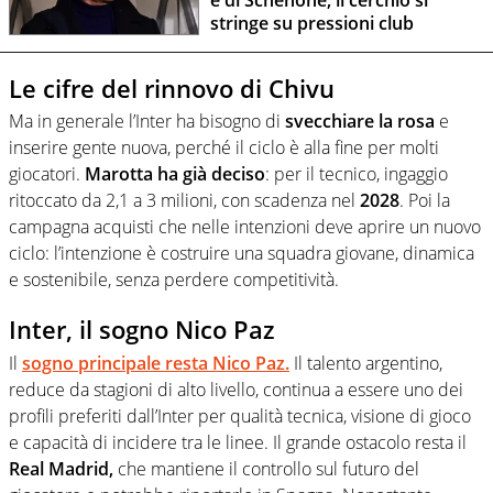
e di Schenone, il cerchio si
stringe su pressioni club
Le cifre del rinnovo di Chivu
Ma in generale l’Inter ha bisogno di
svecchiare la rosa
e
inserire gente nuova, perché il ciclo è alla fine per molti
giocatori.
Marotta ha già deciso
: per il tecnico, ingaggio
ritoccato da 2,1 a 3 milioni, con scadenza nel
2028
. Poi la
campagna acquisti che nelle intenzioni deve aprire un nuovo
ciclo: l’intenzione è costruire una squadra giovane, dinamica
e sostenibile, senza perdere competitività.
Inter, il sogno Nico Paz
Il
sogno principale resta Nico Paz.
Il talento argentino,
reduce da stagioni di alto livello, continua a essere uno dei
profili preferiti dall’Inter per qualità tecnica, visione di gioco
e capacità di incidere tra le linee. Il grande ostacolo resta il
Real Madrid,
che mantiene il controllo sul futuro del