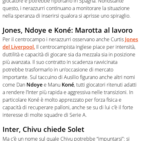
giocatore e potrebbe riportarlo in Spagna. Nonostante
questo, i nerazzurri continuano a monitorare la situazione
nella speranza di inserirsi qualora si aprisse uno spiraglio.
Jones, Ndoye e Koné: Marotta al lavoro
Per il centrocampo i nerazzurri osservano anche Curtis
Jones
del
Liverpool
.
Il centrocampista inglese piace per intensità,
duttilità e capacità di giocare sia da mezzala sia in posizione
più avanzata. Il suo contratto in scadenza ravvicinata
potrebbe trasformarlo in un’occasione di mercato
importante. Sul taccuino di Ausilio figurano anche altri nomi
come Dan
Ndoye
e Manu
Koné
, tutti giocatori ritenuti adatti
a rendere l’Inter più rapida e aggressiva nelle transizioni. In
particolare Koné è molto apprezzato per forza fisica e
capacità di recuperare palloni, anche se su di lui c’è il forte
interesse di molte squadre di Serie A.
Inter, Chivu chiede Solet
Ma c’è un nome sul quale Chivu potrebbe “impuntarsi”: si