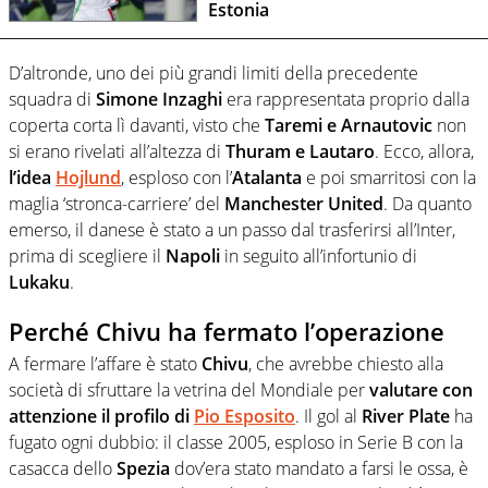
Estonia
D’altronde, uno dei più grandi limiti della precedente
squadra di
Simone Inzaghi
era rappresentata proprio dalla
coperta corta lì davanti, visto che
Taremi e Arnautovic
non
si erano rivelati all’altezza di
Thuram e Lautaro
. Ecco, allora,
l’idea
Hojlund
, esploso con l’
Atalanta
e poi smarritosi con la
maglia ‘stronca-carriere’ del
Manchester United
. Da quanto
emerso, il danese è stato a un passo dal trasferirsi all’Inter,
prima di scegliere il
Napoli
in seguito all’infortunio di
Lukaku
.
Perché Chivu ha fermato l’operazione
A fermare l’affare è stato
Chivu
, che avrebbe chiesto alla
società di sfruttare la vetrina del Mondiale per
valutare con
attenzione il profilo di
Pio Esposito
. Il gol al
River Plate
ha
fugato ogni dubbio: il classe 2005, esploso in Serie B con la
casacca dello
Spezia
dov’era stato mandato a farsi le ossa, è