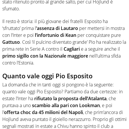
stato ritenuto pronto al grande salto, per cui Hojlund è
sfumato.
Il resto è storia: il più giovane dei fratelli Esposito ha
‘sfruttato’ prima l
‘assenza di Lautaro
per mettersi in mostra
con l’Inter e poi
l’infortunio di Kean
per conquistare pure
Gattuso
. Così ‘il pulcino diventato grande’ Pio ha realizzato la
prima rete in Serie A contro il
Cagliari
e a seguire anche il
primo sigillo con la Nazionale maggiore
nell’ultima sfida
contro l’Estonia.
Quanto vale oggi Pio Esposito
La domanda che in tanti oggi si pongono è la seguente:
quanto vale oggi Pio Esposito? Partiamo da due certezze: in
estate l’Inter ha
rifiutato la proposta dell’Atalanta
, che
puntava a uno
scambio alla pari con Lookman
, e poi
l’
offerta choc da 45 milioni del Napoli
, che prim’ancora di
Hojlund aveva puntato il gioiello nerazzurro. Proprio gli ottimi
segnali mostrati in estate a Chivu hanno spinto il club a