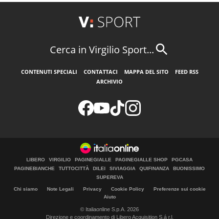
Cerca in Virgilio Sport...
CONTENUTI SPECIALI
CONTATTACI
MAPPA DEL SITO
FEED RSS
ARCHIVIO
LIBERO
VIRGILIO
PAGINEGIALLE
PAGINEGIALLE SHOP
PGCASA
PAGINEBIANCHE
TUTTOCITTÀ
DILEI
SIVIAGGIA
QUIFINANZA
BUONISSIMO
SUPEREVA
Chi siamo
Note Legali
Privacy
Cookie Policy
Preferenze sui cookie
Aiuto
© Italiaonline S.p.A. 2026
Direzione e coordinamento di Libero Acquisition S.á r.l.