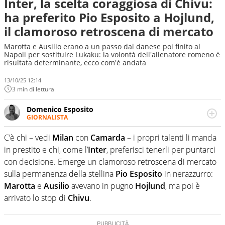
Inter, la scelta coraggiosa di Chivu:
ha preferito Pio Esposito a Hojlund,
il clamoroso retroscena di mercato
Marotta e Ausilio erano a un passo dal danese poi finito al
Napoli per sostituire Lukaku: la volontà dell'allenatore romeno è
risultata determinante, ecco com'è andata
13/10/25 12:14
3 min di lettura
Domenico Esposito
GIORNALISTA
Da vent’anni in campo e sul campo per vivere ogni evento
in tutte le sue sfaccettature. Passione smisurata per il
C’è chi – vedi
Milan
con
Camarda
– i propri talenti li manda
calcio e per la sfera di cuoio. Il pallone è una cosa
in prestito e chi, come l’
Inter
, preferisci tenerli per puntarci
serissima, guai a dirgli di no
con decisione. Emerge un clamoroso retroscena di mercato
sulla permanenza della stellina
Pio Esposito
in nerazzurro:
Marotta
e
Ausilio
avevano in pugno
Hojlund
, ma poi è
arrivato lo stop di
Chivu
.