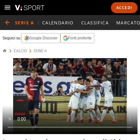
ACCEDI
SERIE A
CALENDARIO
CLASSIFICA
MARCATO
Seguici su:
Google Discover
Fonti preferite
CALCIO
SERIE A