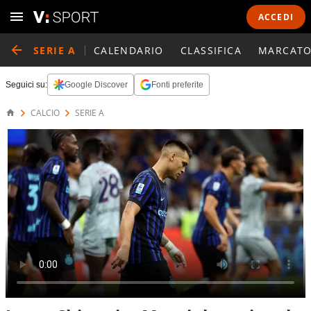
ACCEDI
SERIE A
CALENDARIO
CLASSIFICA
MARCATO
Seguici su:
Google Discover
Fonti preferite
CALCIO
SERIE A