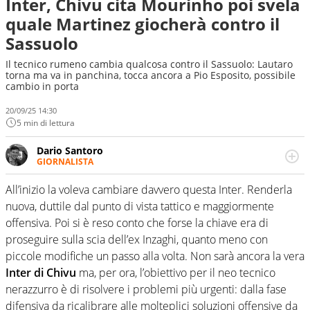
Inter, Chivu cita Mourinho poi svela
quale Martinez giocherà contro il
Sassuolo
Il tecnico rumeno cambia qualcosa contro il Sassuolo: Lautaro
torna ma va in panchina, tocca ancora a Pio Esposito, possibile
cambio in porta
20/09/25 14:30
5 min di lettura
Dario Santoro
GIORNALISTA
Scrive, commenta, racconta lo sport in tutte le
sfaccettature. Tocca l'apice quando ha modo di
All’inizio la voleva cambiare davvero questa Inter. Renderla
concentrarsi sulle interviste ai grandi protagonisti
nuova, duttile dal punto di vista tattico e maggiormente
offensiva. Poi si è reso conto che forse la chiave era di
proseguire sulla scia dell’ex Inzaghi, quanto meno con
piccole modifiche un passo alla volta. Non sarà ancora la vera
Inter di Chivu
ma, per ora, l’obiettivo per il neo tecnico
nerazzurro è di risolvere i problemi più urgenti: dalla fase
difensiva da ricalibrare alle molteplici soluzioni offensive da