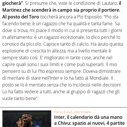
giocherà”
. Si presume che, viste le condizione di Lautaro,
il
Martinez che scenderà in campo sia proprio il portiere.
Al posto del Toro
toccherà ancora a Pio Esposito: “Pio sta
facendo bene, è un ragazzo che ha qualità e tanta fame. Sa
dove si trova, mi piace il modo in cui si presenta tutti i giorni
in allenamento: è un ragazzo eccezionale, lo dico perché lo
conosco da piccolo. Capisce tanto di calcio. Ha avuto questa
esplosione di crescita in altezza, ma a livello mentale è
sempre stato così. E’ migliorato in tante cose, anche nel
capire quali sono i suoi limiti e come può superarli. Il mio
pensiero su di lui l’ho espresso sempre. Doveva dimostrare
di meritare di stare nell’Inter e lo ha fatto al Mondiale. Il
posto se lo è meritato senza che io incidessi nelle decisioni.
Lo ha fatto vedere a tutti, anche al gruppo di ragazzi che gli
vuole tanto bene”.
Forse ti può interessare
Inter, il calendario dà una mano
a Chivu: spazio ai nuovi, 4 partite