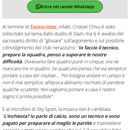
Entra nel canale WhatsApp
Al termine di
Torino-Inter
, infatti, Cristian Chivu è stato
sollecitato sul tema dallo studio di Dazn, ma si è avvalso del
sacrosanto diritto di “glissare” sull’argomento e sul possibile
coinvolgimento del club nerazzurro:
“
Io faccio il tecnico,
preparo la squadra, penso a superare le nostre
difficoltà
. Dovevamo fare quattro punti in cinque, ora ne
mancano tre in quattro. Se qualcuno pensa che sia semplice
portare a casa dei risultati… Poi bisogna andare in campo e
non è mai semplice, all’epoca abbiamo rischiato di perdere
qualche scudetto. Noi vogliamo portare a casa il nostro
sogno il prima possibile”
.
E ai microfoni di Sky Sport, la musica non è cambiata:
“
L’inchiesta? Io parlo di calcio, sono un tecnico e sono
pagato per preparare al meglio le partite
e trasmettere
serenità e motivazioni: sembra che sul 2-0 non abbia fatto