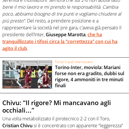
bene il mio lavoro e mi prendo le responsabilità. Cambia
poco, abbiamo bisogno di tre punti e vogliamo chiudere al
più presto”
. Del resto, a prendere posizione e a
rappresentare la società nel pre gara, c’aveva già pensato il
presidente dell’Inter,
Giuseppe Marotta
,
che ha
tranquillizzato i tifosi circa la “correttezza” con cui ha
agito il club
.
Forse ti può interessare
Torino-Inter, moviola: Mariani
forse non era gradito, dubbi sul
rigore, 4 ammoniti in tre minuti
finali
Chivu: “Il rigore? Mi mancavano agli
occhiali…”
Una volta metabolizzato il pirotecnico 2-2 con il Toro,
Cristian Chivu
si è concentrato con apparente “leggerezza”