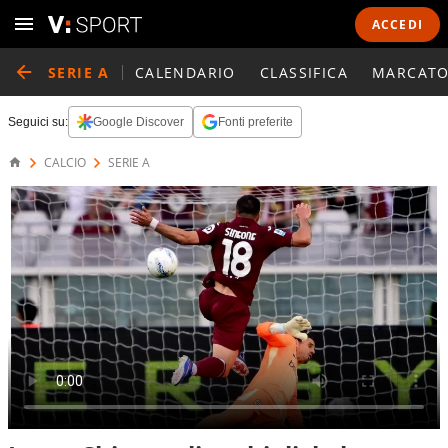
ACCEDI
SERIE A
CALENDARIO
CLASSIFICA
MARCATO
Seguici su:
Google Discover
Fonti preferite
CALCIO
SERIE A