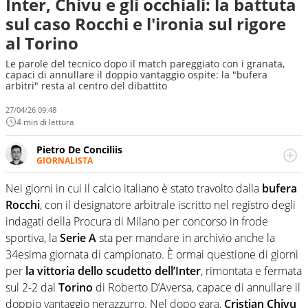
Inter, Chivu e gli occhiali: la battuta
sul caso Rocchi e l'ironia sul rigore
al Torino
Le parole del tecnico dopo il match pareggiato con i granata,
capaci di annullare il doppio vantaggio ospite: la "bufera
arbitri" resta al centro del dibattito
27/04/26 09:48
4 min di lettura
Pietro De Conciliis
GIORNALISTA
Giornalista pubblicista e speaker radiofonico, per Virgilio
Sport si occupa di calcio con uno sguardo attento e
Nei giorni in cui il calcio italiano è stato travolto dalla
bufera
competente sui campionati di Serie B e Serie C
Rocchi
, con il designatore arbitrale iscritto nel registro degli
indagati della Procura di Milano per concorso in frode
sportiva, la
Serie A
sta per mandare in archivio anche la
34esima giornata di campionato. È ormai questione di giorni
per
la vittoria dello scudetto dell’Inter
, rimontata e fermata
sul 2-2 dal
Torino
di Roberto D’Aversa, capace di annullare il
doppio vantaggio nerazzurro. Nel dopo gara,
Cristian Chivu