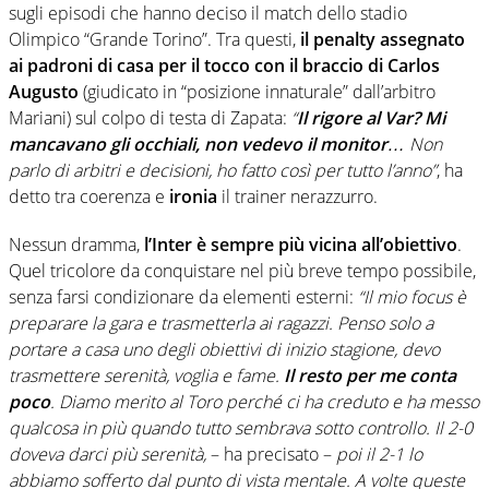
sugli episodi che hanno deciso il match dello stadio
Olimpico “Grande Torino”. Tra questi,
il penalty assegnato
ai padroni di casa per il tocco con il braccio di Carlos
Augusto
(giudicato in “posizione innaturale” dall’arbitro
Mariani) sul colpo di testa di Zapata:
“
Il rigore al Var?
Mi
mancavano gli occhiali, non vedevo il monitor
… Non
parlo di arbitri e decisioni, ho fatto così per tutto l’anno”
, ha
detto tra coerenza e
ironia
il trainer nerazzurro.
Nessun dramma,
l’Inter è sempre più vicina all’obiettivo
.
Quel tricolore da conquistare nel più breve tempo possibile,
senza farsi condizionare da elementi esterni:
“Il mio focus è
preparare la gara e trasmetterla ai ragazzi. Penso solo a
portare a casa uno degli obiettivi di inizio stagione, devo
trasmettere serenità, voglia e fame.
Il resto per me conta
poco
. Diamo merito al Toro perché ci ha creduto e ha messo
qualcosa in più quando tutto sembrava sotto controllo. Il 2-0
doveva darci più serenità,
– ha precisato –
poi il 2-1 lo
abbiamo sofferto dal punto di vista mentale. A volte queste