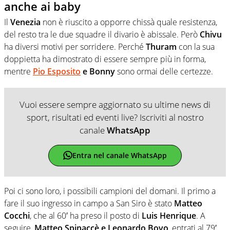
anche ai baby
Il
Venezia
non è riuscito a opporre chissà quale resistenza,
del resto tra le due squadre il divario è abissale. Però
Chivu
ha diversi motivi per sorridere. Perché
Thuram
con la sua
doppietta ha dimostrato di essere sempre più in forma,
mentre
Pio Esposito
e Bonny
sono ormai delle certezze.
Vuoi essere sempre aggiornato su ultime news di
sport, risultati ed eventi live? Iscriviti al nostro
canale
WhatsApp
Entra nel canale WhatsApp
Poi ci sono loro, i possibili campioni del domani. Il primo a
fare il suo ingresso in campo a San Siro è stato
Matteo
Cocchi
, che al 60′ ha preso il posto di
Luis Henrique
. A
seguire,
Matteo Spinaccè e Leonardo Bovo
, entrati al 79′