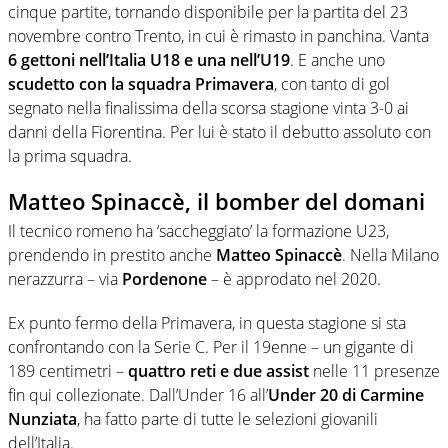
cinque partite, tornando disponibile per la partita del 23
novembre contro Trento, in cui è rimasto in panchina. Vanta
6 gettoni nell’Italia U18 e una nell’U19
. E anche uno
scudetto con la squadra Primavera
, con tanto di gol
segnato nella finalissima della scorsa stagione vinta 3-0 ai
danni della Fiorentina. Per lui è stato il debutto assoluto con
la prima squadra.
Matteo Spinaccè, il bomber del domani
Il tecnico romeno ha ‘saccheggiato’ la formazione U23,
prendendo in prestito anche
Matteo Spinaccè
. Nella Milano
nerazzurra – via
Pordenone
– è approdato nel 2020.
Ex punto fermo della Primavera, in questa stagione si sta
confrontando con la Serie C. Per il 19enne – un gigante di
189 centimetri –
quattro reti e due assist
nelle 11 presenze
fin qui collezionate. Dall’Under 16 all’
Under 20 di Carmine
Nunziata
, ha fatto parte di tutte le selezioni giovanili
dell’Italia.