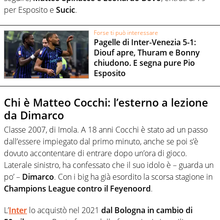
per Esposito e
Sucic
.
Forse ti può interessare
Pagelle di Inter-Venezia 5-1:
Diouf apre, Thuram e Bonny
chiudono. E segna pure Pio
Esposito
Chi è Matteo Cocchi: l’esterno a lezione
da Dimarco
Classe 2007, di Imola. A 18 anni Cocchi è stato ad un passo
dall’essere impiegato dal primo minuto, anche se poi s’è
dovuto accontentare di entrare dopo un’ora di gioco.
Laterale sinistro, ha confessato che il suo idolo è – guarda un
po’ –
Dimarco
. Con i big ha già esordito la scorsa stagione in
Champions League contro il Feyenoord
.
L’
Inter
lo acquistò nel 2021
dal Bologna in cambio di