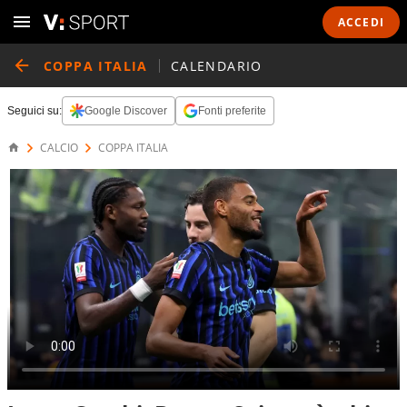
ACCEDI
COPPA ITALIA
CALENDARIO
Seguici su:
Google Discover
Fonti preferite
CALCIO
COPPA ITALIA