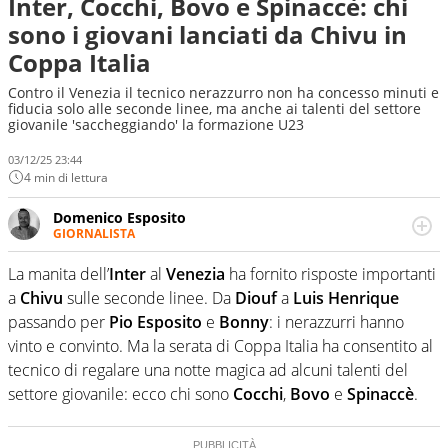
Inter, Cocchi, Bovo e Spinaccè: chi
sono i giovani lanciati da Chivu in
Coppa Italia
Contro il Venezia il tecnico nerazzurro non ha concesso minuti e
fiducia solo alle seconde linee, ma anche ai talenti del settore
giovanile 'saccheggiando' la formazione U23
03/12/25 23:44
4 min di lettura
Domenico Esposito
GIORNALISTA
Da vent’anni in campo e sul campo per vivere ogni evento
in tutte le sue sfaccettature. Passione smisurata per il
La manita dell’
Inter
al
Venezia
ha fornito risposte importanti
calcio e per la sfera di cuoio. Il pallone è una cosa
a
Chivu
sulle seconde linee. Da
Diouf
a
Luis Henrique
serissima, guai a dirgli di no
passando per
Pio Esposito
e
Bonny
: i nerazzurri hanno
vinto e convinto. Ma la serata di Coppa Italia ha consentito al
tecnico di regalare una notte magica ad alcuni talenti del
settore giovanile: ecco chi sono
Cocchi
,
Bovo
e
Spinaccè
.