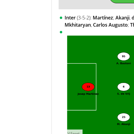
Inter
(3-5-2):
Martínez
;
Akanji
,
d
Mkhitaryan
,
Carlos Augusto
;
T
V:Sport