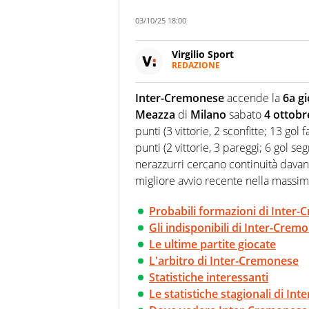
03/10/25 18:00
Virgilio Sport
REDAZIONE
Da oltre 20 anni informa in m
sport. Calcio, calciomercato,
Inter-Cremonese
accende la
6a g
Virgilio Sport i tifosi e gli 
Meazza
di
Milano
sabato
4 ottobr
completa e zero faziosità. La 
esperti di sport abili sia nel 
punti (3 vittorie, 2 sconfitte; 13 gol f
rilanciano verso la rete, sia
punti (2 vittorie, 3 pareggi; 6 gol seg
100% originali ed esclusivi.
nerazzurri cercano continuità davanti
migliore avvio recente nella massim
Probabili formazioni di Inter
Gli indisponibili di Inter-Crem
Le ultime partite giocate
L'arbitro di Inter-Cremonese
Statistiche interessanti
Le statistiche stagionali di In