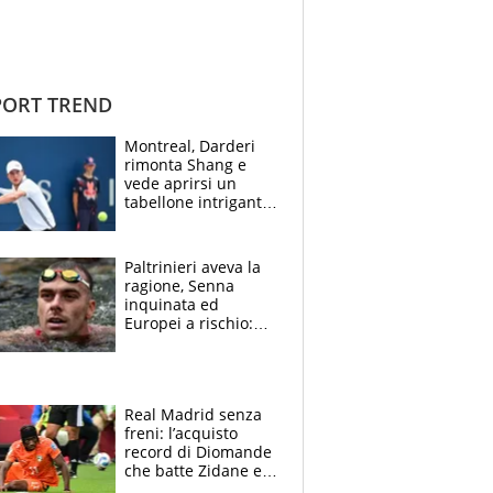
ORT TREND
Montreal, Darderi
rimonta Shang e
vede aprirsi un
tabellone intrigante:
"Penso solo a
Borges, ma sono
felice del mio livello"
Paltrinieri aveva la
ragione, Senna
inquinata ed
Europei a rischio:
allenamenti fermi,
cosa succede
adesso
Real Madrid senza
freni: l’acquisto
record di Diomande
che batte Zidane e
Ronaldo. Vinicius