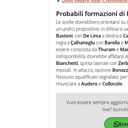
Dove vedere Inter-Cremonese i
Probabili formazioni di
Le scelte dovrebbero orientarsi su
un undici propositivo: in difesa si v
Bastoni
, con
De Lima
a destra e
Ca
regia a
Çalhanoglu
con
Barella
e
M
essere composta da
Thuram
e
Mar
indisponibilità, dovrebbe affidarsi al
Bianchetti
, spinta laterale con
Zerb
mezzali. In attacco, opzione
Bonazz
Nessuno squalificato segnalato; per 
rinunciare a
Audero
e
Collocolo
.
Vuoi essere sempre aggiornat
live? Iscrivi
Ent