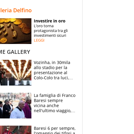
STORIE
lleria Delfino
SPECIALI
Investire in oro
L’oro torna
ESPERTI
protagonista tra gli
investimenti sicuri
LEGGI
CONTATTI
ME GALLERY
Vozinha, in 30mila
allo stadio per la
presentazione al
Colo-Colo tra luci,
spettacolo, elicotteri
e paracadutisti
La famiglia di Franco
Baresi sempre
vicina anche
nell'ultimo viaggio,
la moglie Maura, i
figli e i suoi cari
circondati
Baresi 6 per sempre,
dall'affetto dei tifosi
l'omaggio dei tifosi a