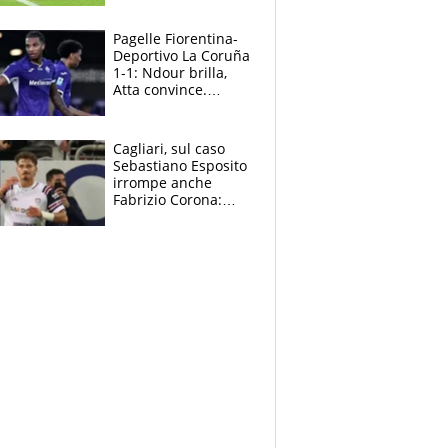
rinnova: le cifre
Pagelle Fiorentina-
Deportivo La Coruña
1-1: Ndour brilla,
Atta convince.
Pongracic rovina
tutto nel finale
Cagliari, sul caso
Sebastiano Esposito
irrompe anche
Fabrizio Corona:
“Ecco cosa è
successo, ho le
prove”