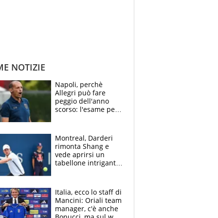
ME NOTIZIE
Napoli, perchè
Allegri può fare
peggio dell'anno
scorso: l'esame per
Manna, le colpe di
Conte e il gioco del
Monopoly
Montreal, Darderi
rimonta Shang e
vede aprirsi un
tabellone intrigante:
"Penso solo a
Borges, ma sono
felice del mio livello"
Italia, ecco lo staff di
Mancini: Oriali team
manager, c'è anche
Bonucci, ma sul web