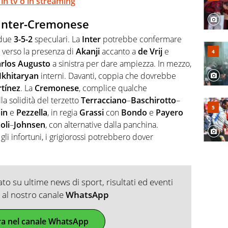
n tv o in streaming
 Inter-Cremonese
 due
3-5-2
speculari. La
Inter
potrebbe confermare
a verso la presenza di
Akanji
accanto a
de Vrij
e
rlos Augusto
a sinistra per dare ampiezza. In mezzo,
khitaryan
interni. Davanti, coppia che dovrebbe
tínez
. La
Cremonese
, complice qualche
la solidità del terzetto
Terracciano
–
Baschirotto
–
in
e
Pezzella
, in regia
Grassi
con
Bondo
e
Payero
oli
–
Johnsen
, con alternative dalla panchina.
gli infortuni, i grigiorossi potrebbero dover
o su ultime news di sport, risultati ed eventi
ti al nostro canale
WhatsApp
ra nel canale WhatsApp