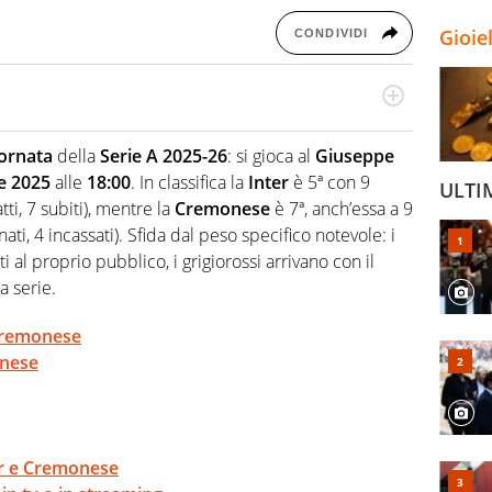
Gioie
CONDIVIDI
odo obiettivo e appassionato su tutto il mondo dello
 F1, Motomondiale ma anche tennis, volley, basket: su
iornata
della
Serie A 2025-26
: si gioca al
Giuseppe
appassionati sanno che troveranno sempre copertura
e 2025
alle
18:00
. In classifica la
Inter
è 5ª con 9
squadra di Virgilio Sport è formata da giornalisti ed
ULTI
gioco di rimessa quando intercettano le notizie e le
atti, 7 subiti), mentre la
Cremonese
è 7ª, anch’essa a 9
 nella costruzione dal basso quando creano contenuti
nati, 4 incassati). Sfida dal peso specifico notevole: i
 al proprio pubblico, i grigiorossi arrivano con il
a serie.
-Cremonese
onese
ter e Cremonese