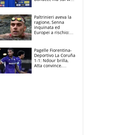
infuria la polemica
Paltrinieri aveva la
ragione, Senna
inquinata ed
Europei a rischio:
allenamenti fermi,
cosa succede
adesso
Pagelle Fiorentina-
Deportivo La Coruña
1-1: Ndour brilla,
Atta convince.
Pongracic rovina
tutto nel finale