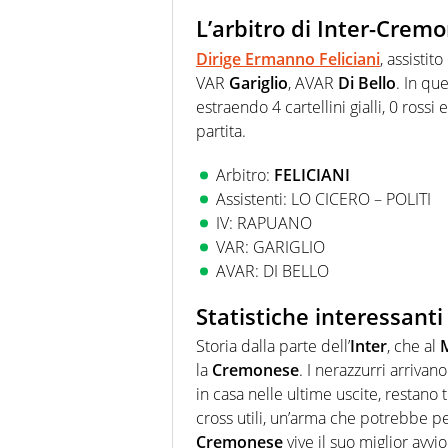
L’arbitro di Inter-Crem
Dirige
Ermanno Feliciani
, assistit
VAR
Gariglio
, AVAR
Di Bello
. In qu
estraendo 4 cartellini gialli, 0 ross
partita.
Arbitro:
FELICIANI
Assistenti: LO CICERO – POLITI
IV: RAPUANO
VAR: GARIGLIO
AVAR: DI BELLO
Statistiche interessanti
Storia dalla parte dell’
Inter
, che al
la
Cremonese
. I nerazzurri arriva
in casa nelle ultime uscite, restano 
cross utili, un’arma che potrebbe pe
Cremonese
vive il suo miglior avvi