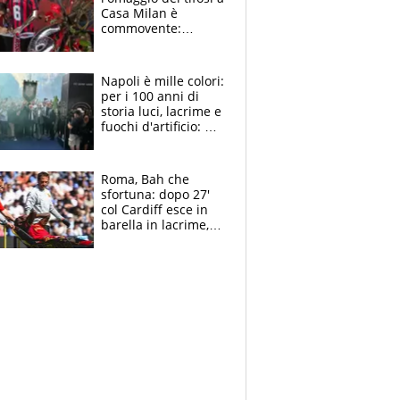
Casa Milan è
commovente:
maglie, bandiere,
sciarpe, lacrime e
bigliettini
Napoli è mille colori:
per i 100 anni di
storia luci, lacrime e
fuochi d'artificio: De
Laurentiis salta al
coro anti-Juve
Roma, Bah che
sfortuna: dopo 27'
col Cardiff esce in
barella in lacrime,
Dybala rigore da
schiaffi, i giallorossi
prendono 3 gol in
45'