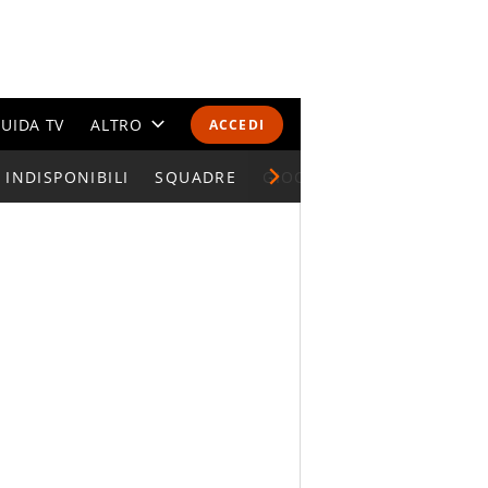
UIDA TV
ALTRO
ACCEDI
INDISPONIBILI
CALENDARI E CLASSIFICHE
SQUADRE
GIOCATORI SERIE A
ALTRI SPORT
MONDIALI 2026
OLIMPIADI
GOSSIP
LIFESTYLE