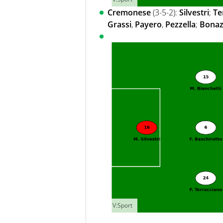
Cremonese
(3-5-2):
Silvestri
;
Te
Grassi
,
Payero
,
Pezzella
;
Bonaz
V:Sport