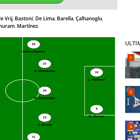
e Vrij
,
Bastoni
;
De Lima
,
Barella
,
Çalhanoglu
,
huram
,
Martínez
.
ULTI