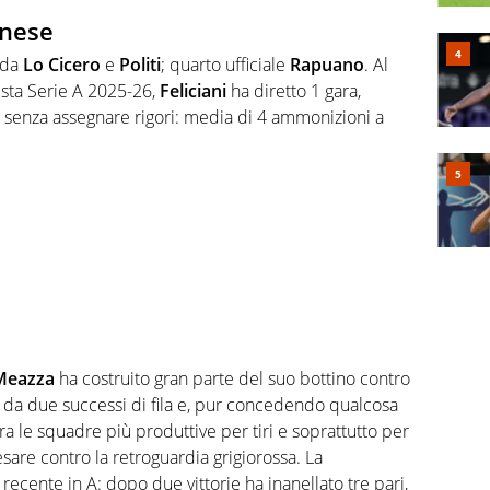
onese
o da
Lo Cicero
e
Politi
; quarto ufficiale
Rapuano
. Al
esta Serie A 2025-26,
Feliciani
ha diretto 1 gara,
i e senza assegnare rigori: media di 4 ammonizioni a
Meazza
ha costruito gran parte del suo bottino contro
no da due successi di fila e, pur concedendo qualcosa
tra le squadre più produttive per tiri e soprattutto per
sare contro la retroguardia grigiorossa. La
o recente in A: dopo due vittorie ha inanellato tre pari,