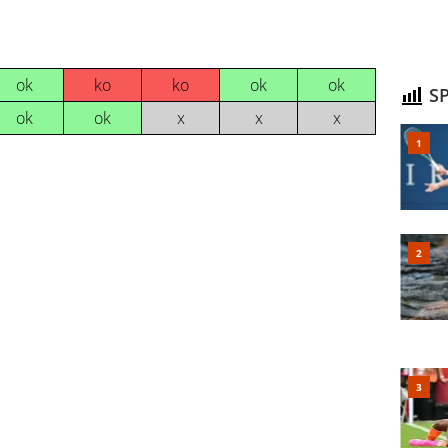
ok
ko
ko
ok
ok
SP
ok
ok
x
x
x