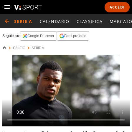
ACCEDI
SERIE A
CALENDARIO
CLASSIFICA
MARCATO
Seguici su:
Google Discover
Fonti preferite
CALCIO
SERIE A