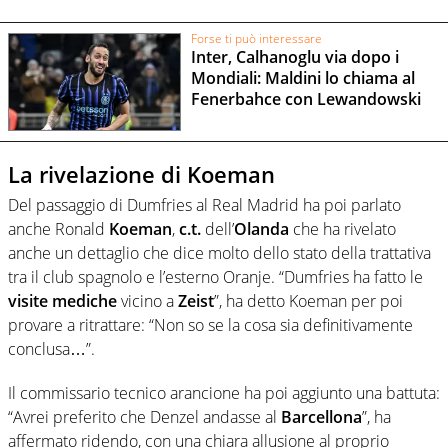
Forse ti può interessare
Inter, Calhanoglu via dopo i
Mondiali: Maldini lo chiama al
Fenerbahce con Lewandowski
La rivelazione di Koeman
Del passaggio di Dumfries al Real Madrid ha poi parlato
anche Ronald
Koeman
,
c.t.
dell’
Olanda
che ha rivelato
anche un dettaglio che dice molto dello stato della trattativa
tra il club spagnolo e l’esterno Oranje. “Dumfries ha fatto le
visite
mediche
vicino a
Zeist
”, ha detto Koeman per poi
provare a ritrattare: “Non so se la cosa sia definitivamente
conclusa…”.
Il commissario tecnico arancione ha poi aggiunto una battuta:
“Avrei preferito che Denzel andasse al
Barcellona
”, ha
affermato ridendo, con una chiara allusione al proprio