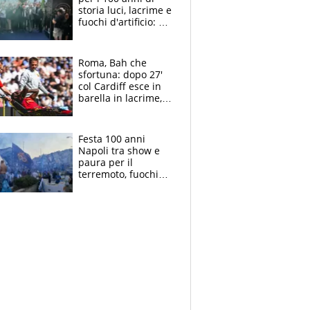
storia luci, lacrime e
fuochi d'artificio: De
Laurentiis salta al
coro anti-Juve
Roma, Bah che
sfortuna: dopo 27'
col Cardiff esce in
barella in lacrime,
Dybala rigore da
schiaffi, i giallorossi
prendono 3 gol in
Festa 100 anni
45'
Napoli tra show e
paura per il
terremoto, fuochi
d'artificio e
polemiche: andava
fermato