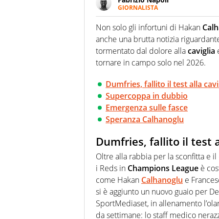
GIORNALISTA
Giornalista professionista, per 
pallanuoto che esalta compete
Non solo gli infortuni di Hakan
Calh
più grande festival di waterp
anche una brutta notizia riguardan
tormentato dal dolore alla
caviglia
e
tornare in campo solo nel 2026.
Dumfries, fallito il test alla cavi
Supercoppa in dubbio
Emergenza sulle fasce
Speranza Calhanoglu
Dumfries, fallito il test 
Oltre alla rabbia per la sconfitta e 
i Reds in
Champions
League
è cost
come Hakan
Calhanoglu
e France
si è aggiunto un nuovo guaio per D
SportMediaset, in allenamento l’ola
da settimane: lo staff medico nerazz