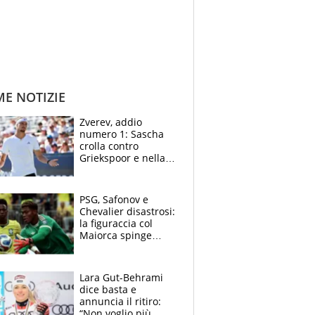
ME NOTIZIE
Zverev, addio
numero 1: Sascha
crolla contro
Griekspoor e nella
sfida a due con
Sinner si conferma
terzo. Quanti malori
PSG, Safonov e
a Montreal
Chevalier disastrosi:
la figuraccia col
Maiorca spinge
Suzuki da Luis
Enrique, Juve a
rischio beffa
Lara Gut-Behrami
dice basta e
annuncia il ritiro:
“Non voglio più