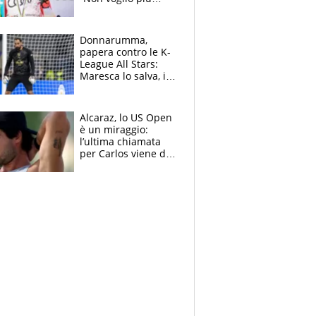
gareggiare”. Visita
decisiva per
Brignone
Donnarumma,
papera contro le K-
League All Stars:
Maresca lo salva, i
tifosi del City lo
attaccano
Alcaraz, lo US Open
è un miraggio:
l’ultima chiamata
per Carlos viene da
New York e
potrebbe
coinvolgere Serena
Williams