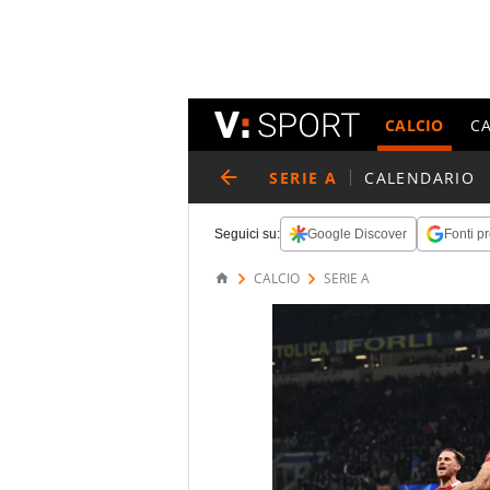
CALCIO
C
SERIE A
CALENDARIO
Seguici su:
Google Discover
Fonti pr
CALCIO
SERIE A