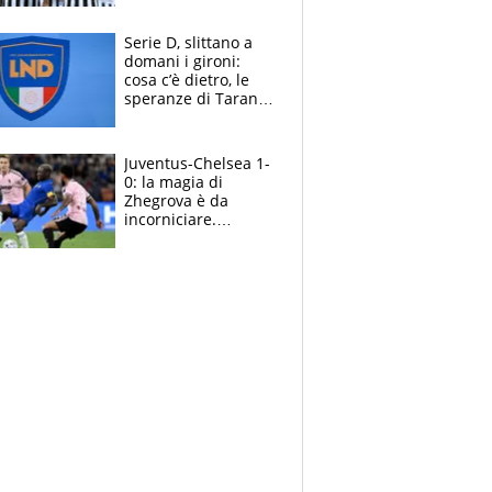
e la soluzione
rimane Milinkovic-
Serie D, slittano a
Savic
domani i gironi:
cosa c’è dietro, le
speranze di Taranto
e Messina, chi può
essere ripescato
Juventus-Chelsea 1-
0: la magia di
Zhegrova è da
incorniciare.
Spalletti suona il
Blues e tiene,
ancora, la porta
inviolata