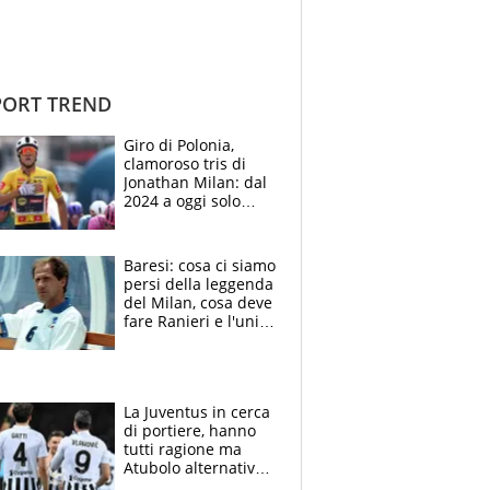
ORT TREND
Giro di Polonia,
clamoroso tris di
Jonathan Milan: dal
2024 a oggi solo
Pogacar ha vinto più
di lui. Bene Romele
e Skerl
Baresi: cosa ci siamo
persi della leggenda
del Milan, cosa deve
fare Ranieri e l'unico
neo di una carriera
immacolata
La Juventus in cerca
di portiere, hanno
tutti ragione ma
Atubolo alternativa
a Vicario non regge