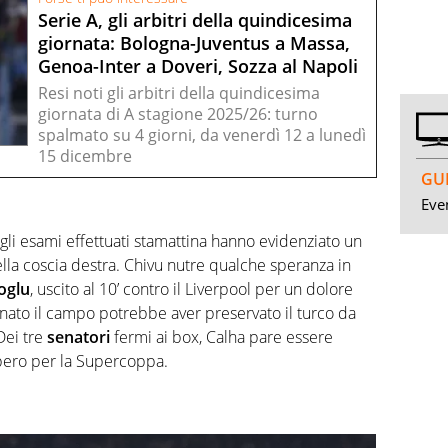
Serie A, gli arbitri della quindicesima
giornata: Bologna-Juventus a Massa,
Genoa-Inter a Doveri, Sozza al Napoli
Resi noti gli arbitri della quindicesima
giornata di A stagione 2025/26: turno
spalmato su 4 giorni, da venerdì 12 a lunedì
15 dicembre
GUI
Even
 gli esami effettuati stamattina hanno evidenziato un
ella coscia destra. Chivu nutre qualche speranza in
oglu
, uscito al 10’ contro il Liverpool per un dolore
onato il campo potrebbe aver preservato il turco da
Dei tre
senatori
fermi ai box, Calha pare essere
pero per la Supercoppa.