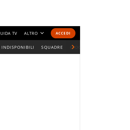
UIDA TV
ALTRO
ACCEDI
INDISPONIBILI
CALENDARI E CLASSIFICHE
SQUADRE
GIOCATORI SERIE A
ALTRI SPORT
MONDIALI 2026
OLIMPIADI
GOSSIP
LIFESTYLE