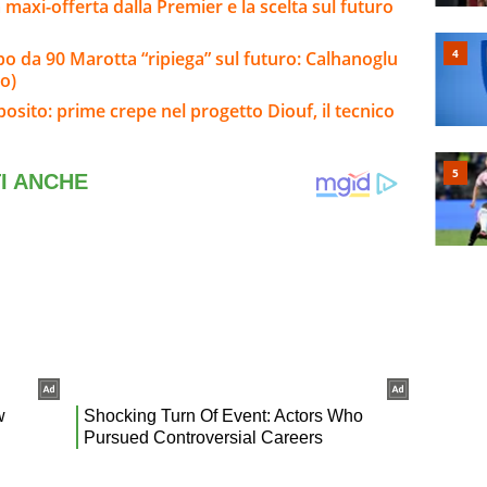
la maxi-offerta dalla Premier e la scelta sul futuro
olpo da 90 Marotta “ripiega” sul futuro: Calhanoglu
o)
sposito: prime crepe nel progetto Diouf, il tecnico