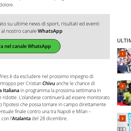
dolore.
o su ultime news di sport, risultati ed eventi
ti al nostro canale
WhatsApp
ULTI
ra nel canale WhatsApp
fries è da escludere nel prossimo impegno di
rtroppo per Cristian
Chivu
anche le chance di
a
Italiana
in programma la prossima settimana in
ridotte. L’olandese continuerà ad essere monitorato
largo l’ipotesi che possa tornare in campo direttamente
entuale finale contro una tra Napoli e Milan –
con l’
Atalanta
del 28 dicembre.