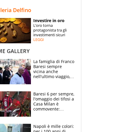
STORIE
lleria Delfino
SPECIALI
Investire in oro
L’oro torna
ESPERTI
protagonista tra gli
investimenti sicuri
LEGGI
CONTATTI
ME GALLERY
La famiglia di Franco
Baresi sempre
vicina anche
nell'ultimo viaggio,
la moglie Maura, i
figli e i suoi cari
circondati
Baresi 6 per sempre,
dall'affetto dei tifosi
l'omaggio dei tifosi a
Casa Milan è
commovente:
maglie, bandiere,
sciarpe, lacrime e
bigliettini
Napoli è mille colori:
per i 100 anni di