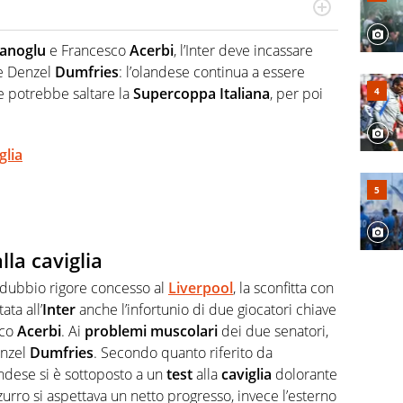
Virgilio Sport segue anche il calcio ma è con la
nze e passioni. Cura la comunicazione di HaBaWaBa, il
anoglu
e Francesco
Acerbi
, l’Inter deve incassare
olo per bambini al mondo
te Denzel
Dumfries
: l’olandese continua a essere
 potrebbe saltare la
Supercoppa
Italiana
, per poi
glia
alla caviglia
il dubbio rigore concesso al
Liverpool
, la sconfitta con
ata all’
Inter
anche l’infortunio di due giocatori chiave
sco
Acerbi
. Ai
problemi
muscolari
dei due senatori,
enzel
Dumfries
. Secondo quanto riferito da
ndese si è sottoposto a un
test
alla
caviglia
dolorante
urro si aspettava un netto progresso, invece l’esterno