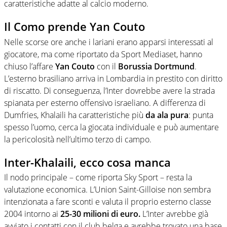
caratteristiche adatte al calcio moderno.
Il Como prende Yan Couto
Nelle scorse ore anche i lariani erano apparsi interessati al
giocatore, ma come riportato da Sport Mediaset, hanno
chiuso l’affare
Yan Couto
con il
Borussia Dortmund
.
L’esterno brasiliano arriva in Lombardia in prestito con diritto
di riscatto. Di conseguenza, l’Inter dovrebbe avere la strada
spianata per esterno offensivo israeliano. A differenza di
Dumfries, Khalaili ha caratteristiche più
da ala pura
: punta
spesso l’uomo, cerca la giocata individuale e può aumentare
la pericolosità nell’ultimo terzo di campo.
Inter-Khalaili, ecco cosa manca
Il nodo principale – come riporta Sky Sport – resta la
valutazione economica. L’Union Saint-Gilloise non sembra
intenzionata a fare sconti e valuta il proprio esterno classe
2004 intorno ai
25-30 milioni di euro.
L’Inter avrebbe già
avviato i contatti con il club belga e avrebbe trovato una base