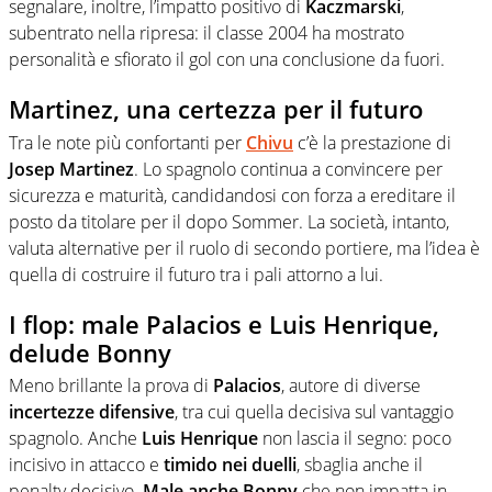
segnalare, inoltre, l’impatto positivo di
Kaczmarski
,
subentrato nella ripresa: il classe 2004 ha mostrato
personalità e sfiorato il gol con una conclusione da fuori.
Martinez, una certezza per il futuro
Tra le note più confortanti per
Chivu
c’è la prestazione di
Josep Martinez
. Lo spagnolo continua a convincere per
sicurezza e maturità, candidandosi con forza a ereditare il
posto da titolare per il dopo Sommer. La società, intanto,
valuta alternative per il ruolo di secondo portiere, ma l’idea è
quella di costruire il futuro tra i pali attorno a lui.
I flop: male Palacios e Luis Henrique,
delude Bonny
Meno brillante la prova di
Palacios
, autore di diverse
incertezze difensive
, tra cui quella decisiva sul vantaggio
spagnolo. Anche
Luis Henrique
non lascia il segno: poco
incisivo in attacco e
timido nei duelli
, sbaglia anche il
penalty decisivo.
Male anche Bonny
che non impatta in