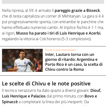
Nella ripresa, al 59’, è arrivato il
pareggio grazie a Bisseck
,
che di testa capitalizza un corner di Mkhitaryan. La gara si è è
poi progressivamente spenta, con entrambe le panchine che
hanno effettuato numerosi cambi. Al triplice fischio è 1-1 ma,
ai rigori,
Musso ha parato i tiri di Luis Henrique e Acerbi
,
regalando la vittoria ai Colchoneros (5-3 complessivo).
Forse ti può interessare
Inter, Lautaro torna con un
giorno di ritardo: Argentina e
Porto Rico è un caso, la scelta di
Chivu contro la Roma
Le scelte di Chivu e le note positive
Il tecnico nerazzurro ha dato spazio a diversi giovani:
Diouf,
Luis Henrique e Palacios
dal primo minuto, con
Bovo e
Spinaccè
a completare la linea dei più inesperti. Da