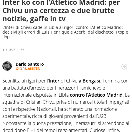
Inter ko con l’Atletico Madrid: per
Chivu una certezza e due brutte
notizie, gaffe in tv
L’Inter di Chivu cade in Libia ai rigori contro l’Atletico Madrid:
decisivi gli errori di Luis Henrique e Acerbi dal dischetto. I top e
flop
11/10/25 11:36
Dario Santoro
GIORNALISTA
Scrive, commenta, racconta lo sport in tutte le
sfaccettature. Tocca l'apice quando ha modo di
Sconfitta ai rigori per l’
Inter
di Chivu
a Bengasi
. Termina con
concentrarsi sulle interviste ai grandi protagonisti
una battuta d’arresto per i nerazzurri l’amichevole
internazionale disputata in Libia
contro l’Atletico Madrid
. La
squadra di Cristian Chivu, priva di numerosi titolari impegnati
con le rispettive Nazionali, ha schierato una formazione
sperimentale, ricca di giovani provenienti dall’U23.
Nonostante la buona prestazione, i nerazzurri si arrendono ai
rigori dopo l’1-1 dei tempi regolamentari. Curiose, infine,