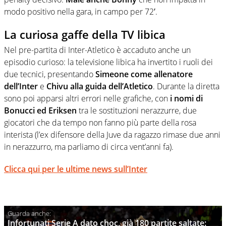
modo positivo nella gara, in campo per 72′.
La curiosa gaffe della TV libica
Nel pre-partita di Inter-Atletico è accaduto anche un
episodio curioso: la televisione libica ha invertito i ruoli dei
due tecnici, presentando
Simeone come allenatore
dell’Inter
e
Chivu alla guida dell’Atletico
. Durante la diretta
sono poi apparsi altri errori nelle grafiche, con
i nomi di
Bonucci ed Eriksen
tra le sostituzioni nerazzurre, due
giocatori che da tempo non fanno più parte della rosa
interista (l’ex difensore della Juve da ragazzo rimase due anni
in nerazzurro, ma parliamo di circa vent’anni fa).
Clicca qui per le ultime news sull’Inter
Infortunati Serie A dato choc, già 180 partite saltate: