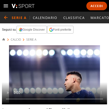
ACCEDI
SERIE A
CALENDARIO
CLASSIFICA
MARCATO
Seguici su:
Google Discover
Fonti preferite
CALCIO
SERIE A