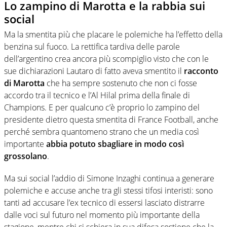
Lo zampino di Marotta e la rabbia sui
social
Ma la smentita più che placare le polemiche ha l’effetto della
benzina sul fuoco. La rettifica tardiva delle parole
dell’argentino crea ancora più scompiglio visto che con le
sue dichiarazioni Lautaro di fatto aveva smentito il
racconto
di Marotta
che ha sempre sostenuto che non ci fosse
accordo tra il tecnico e l’Al Hilal prima della finale di
Champions. E per qualcuno c’è proprio lo zampino del
presidente dietro questa smentita di France Football, anche
perché sembra quantomeno strano che un media così
importante
abbia potuto sbagliare in modo così
grossolano
.
Ma sui social l’addio di Simone Inzaghi continua a generare
polemiche e accuse anche tra gli stessi tifosi interisti: sono
tanti ad accusare l’ex tecnico di essersi lasciato distrarre
dalle voci sul futuro nel momento più importante della
stagione, mentre chi si schiera in sua difesa sostiene che la