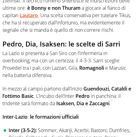
Zielinski. Il tecnico romeno smentisce le indiscrezioni delle
ultime ore:
è Bonny e non Thuram
a giocare al fianco di
capitan
Lautaro
. Una scelta conservativa per tutelare Tikus,
che ha sì recuperato dall’infortunio, ma evidentemente il
segnale che si manda è quello di non correre rischi.
Pedro, Dia, Isaksen: le scelte di Sarri
La Lazio si presenta a San Siro con l’infermeria in
overbooking, ma con un certezza: il 4-3-3. Sarri sceglie
Provedel tra i pali, con Lazzari, Gila,
Romagnoli
e Marusic
nella batteria difensiva.
In mezzo al campo partono dall’inizio
Guendouzi, Cataldi e
l’ottimo Basic
. L’incubo dell’Inter
Pedro
in panchina: il
tridente sarà formato da
Isaksen, Dia e Zaccagni
.
Inter-Lazio
:
le formazioni ufficiali
Inter (3-5-2):
Sommer; Akanji, Acerbi, Bastoni; Dumfries,