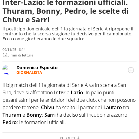
Inter-Lazio: le formazioni ufficiali.
Thuram, Bonny, Pedro, le scelte di
Chivu e Sarri
Il posticipo domenicale dell'11a giornata di Serie A ripropone il
confronto che la scorsa stagione fu decisivo per il campionato.
Ecco come giocheranno le due squadre
09/11/25 18:14
3 min di lettura
Domenico Esposito
GIORNALISTA
Da vent’anni in campo e sul campo per vivere ogni evento
in tutte le sue sfaccettature. Passione smisurata per il
Il big match dell’11a giornata di Serie A va in scena a San
calcio e per la sfera di cuoio. Il pallone è una cosa
Siro, dove si affrontano
Inter
e
Lazio
. In palio punti
serissima, guai a dirgli di no
pesantissimi per le ambizioni dei due club, che non possono
perdere terreno.
Chivu
ha scelto il partner di
Lautaro
tra
Thuram
e
Bonny
;
Sarri
ha deciso sull’incubo nerazzurro
Pedro
: le formazioni ufficiali.