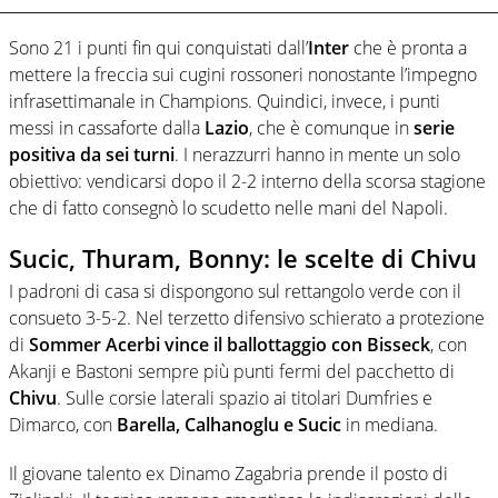
Sono 21 i punti fin qui conquistati dall’
Inter
che è pronta a
mettere la freccia sui cugini rossoneri nonostante l’impegno
infrasettimanale in Champions. Quindici, invece, i punti
messi in cassaforte dalla
Lazio
, che è comunque in
serie
positiva da sei turni
. I nerazzurri hanno in mente un solo
obiettivo: vendicarsi dopo il 2-2 interno della scorsa stagione
che di fatto consegnò lo scudetto nelle mani del Napoli.
Sucic, Thuram, Bonny: le scelte di Chivu
I padroni di casa si dispongono sul rettangolo verde con il
consueto 3-5-2. Nel terzetto difensivo schierato a protezione
di
Sommer
Acerbi vince il ballottaggio con Bisseck
, con
Akanji e Bastoni sempre più punti fermi del pacchetto di
Chivu
. Sulle corsie laterali spazio ai titolari Dumfries e
Dimarco, con
Barella, Calhanoglu e Sucic
in mediana.
Il giovane talento ex Dinamo Zagabria prende il posto di