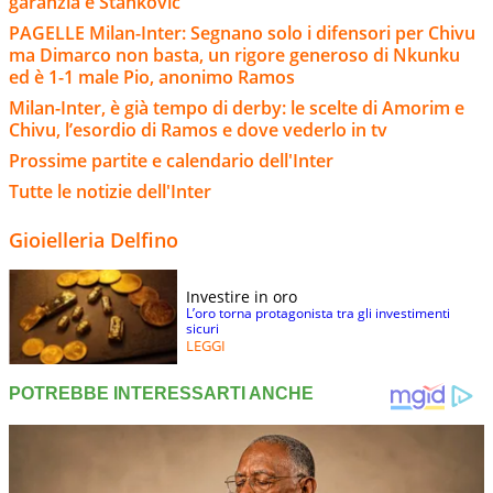
garanzia è Stankovic
PAGELLE Milan-Inter: Segnano solo i difensori per Chivu
ma Dimarco non basta, un rigore generoso di Nkunku
ed è 1-1 male Pio, anonimo Ramos
Milan-Inter, è già tempo di derby: le scelte di Amorim e
Chivu, l’esordio di Ramos e dove vederlo in tv
Prossime partite e calendario dell'Inter
Tutte le notizie dell'Inter
Gioielleria Delfino
Investire in oro
L’oro torna protagonista tra gli investimenti
sicuri
LEGGI