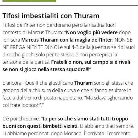
Tifosi imbestialiti con Thuram
I tifosi dell’Inter non perdonano però la risatina fuori
contesto di Marcus Thuram: “
Non voglio più vedere
dopo
ieri sera
Marcus Thuram con la maglia dell’Inter
: NON SE
NE FREGA NIENTE DI NOI e sul 4-3 della Juventus se ridi vuol
dire che giochi solo per te stesso e non percepisci la
tensione della partita.
Fratelli o non, sul campo si è rivali
se non si gioca nella stessa squadra!!!”
E ancora: “Quelli che giustificano
Thuram
sono gli stessi che
godono della chiusura della curva e che si fanno esultare in
faccia dal vicino di posto napoletano. “Ma sdava sgherzando
col fratelloooooh”.”
C’è poi chi scrive: “
Io penso che siamo stati tutti troppo
buoni con questi bimbetti viziati.
Li abbiamo tifati sempre.
Li abbiamo perdonati dopo Monaco. È arrivato il momento