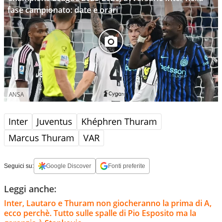
fase campionato: date e orari
ANSA
Inter
Juventus
Khéphren Thuram
Marcus Thuram
VAR
Seguici su:
Google Discover
Fonti preferite
Leggi anche:
Inter, Lautaro e Thuram non giocheranno la prima di A,
ecco perchè. Tutto sulle spalle di Pio Esposito ma la