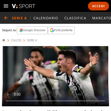
ACCEDI
SERIE A
CALENDARIO
CLASSIFICA
MARCATO
Seguici su:
Google Discover
Fonti preferite
CALCIO
SERIE A