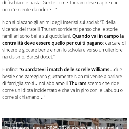
di fischiare e basta. Gente come Thuram deve capire che
non c’è niente da ridere…”
Non si placano gli animi degli interisti sui social: “E della
vicenda dei fratelli Thuram sorridenti penso che le storie
familiari sono belle sui quotidiani.
Quando vai in campo la
centralità deve essere quello per cui ti pagano
: cercare di
vincere e giocare bene e non lo scivolare verso un ulteriore
narcisismo. Baresi docet.”
E infine: “
Guardatevi i match delle sorelle Williams
…due
bestie che gareggiano giustamente Non mi venite a parlare
di famiglia stolti…noi abbiamo il
Thuram
scemo che ride
come un idiota incidentato e che va in giro con le Labubu o
come si chiamano…”
Champions League 2025-2026, avversarie Inter nella