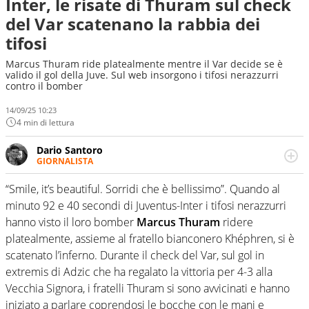
Inter, le risate di Thuram sul check
del Var scatenano la rabbia dei
tifosi
Marcus Thuram ride platealmente mentre il Var decide se è
valido il gol della Juve. Sul web insorgono i tifosi nerazzurri
contro il bomber
14/09/25 10:23
4 min di lettura
Dario Santoro
GIORNALISTA
Scrive, commenta, racconta lo sport in tutte le
sfaccettature. Tocca l'apice quando ha modo di
“Smile, it’s beautiful. Sorridi che è bellissimo”. Quando al
concentrarsi sulle interviste ai grandi protagonisti
minuto 92 e 40 secondi di Juventus-Inter i tifosi nerazzurri
hanno visto il loro bomber
Marcus Thuram
ridere
platealmente, assieme al fratello bianconero Khéphren, si è
scatenato l’inferno. Durante il check del Var, sul gol in
extremis di Adzic che ha regalato la vittoria per 4-3 alla
Vecchia Signora, i fratelli Thuram si sono avvicinati e hanno
iniziato a parlare coprendosi le bocche con le mani e