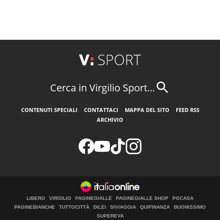
Cerca in Virgilio Sport...
CONTENUTI SPECIALI
CONTATTACI
MAPPA DEL SITO
FEED RSS
ARCHIVIO
LIBERO
VIRGILIO
PAGINEGIALLE
PAGINEGIALLE SHOP
PGCASA
PAGINEBIANCHE
TUTTOCITTÀ
DILEI
SIVIAGGIA
QUIFINANZA
BUONISSIMO
SUPEREVA