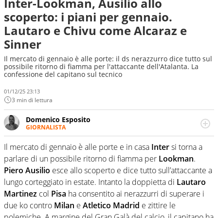
Inter-Lookman, Ausilio allo
scoperto: i piani per gennaio.
Lautaro e Chivu come Alcaraz e
Sinner
Il mercato di gennaio è alle porte: il ds nerazzurro dice tutto sul
possibile ritorno di fiamma per l'attaccante dell'Atalanta. La
confessione del capitano sul tecnico
01/12/25 23:13
3 min di lettura
Domenico Esposito
GIORNALISTA
Da vent’anni in campo e sul campo per vivere ogni evento
in tutte le sue sfaccettature. Passione smisurata per il
Il mercato di gennaio è alle porte e in casa
Inter
si torna a
calcio e per la sfera di cuoio. Il pallone è una cosa
parlare di un possibile ritorno di fiamma per
Lookman
.
serissima, guai a dirgli di no
Piero Ausilio
esce allo scoperto e dice tutto sull’attaccante a
lungo corteggiato in estate. Intanto la doppietta di
Lautaro
Martinez
col
Pisa
ha consentito ai nerazzurri di superare i
due ko contro
Milan
e
Atletico Madrid
e zittire le
polemiche. A margine del Gran Galà del calcio, il capitano ha