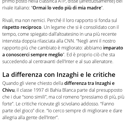
primo posto nella classifica ATP, disse (affettuosamente) del
rivale italiano: “
Ormai lo vedo più di mia madre
”.
Rivali, ma non nemici. Perché il loro rapporto si fonda sul
rispetto reciproco
. Un legame che si è consolidato con il
tempo, come spiegato dall’altoatesino in una più recente
intervista doppia rilasciata alla CNN. “Negli anni il nostro
rapporto più che cambiato è migliorato: abbiamo
imparato
a conoscerci sempre meglio
”. Ed è proprio ciò che sta
succedendo al centravanti dell’Inter e al suo allenatore.
La differenza con Inzaghi e le critiche
Quando gli viene chiesto della
differenza tra Inzaghi e
Chivu
, il classe 1997 di Bahia Blanca parte dal presupposto
che i due “sono simili”, ma col romeno “pressiamo di più, più
forte”. Le critiche ricevute gli scivolano addosso. “Fanno
parte del gioco” dice. “Io cerco sempre di migliorare e dare
allegria alla gente dell’Inter”.