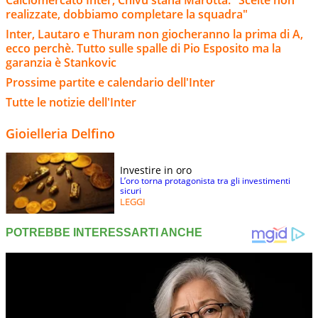
Calciomercato Inter, Chivu stana Marotta: "Scelte non
realizzate, dobbiamo completare la squadra"
Inter, Lautaro e Thuram non giocheranno la prima di A,
ecco perchè. Tutto sulle spalle di Pio Esposito ma la
garanzia è Stankovic
Prossime partite e calendario dell'Inter
Tutte le notizie dell'Inter
Gioielleria Delfino
Investire in oro
L’oro torna protagonista tra gli investimenti
sicuri
LEGGI