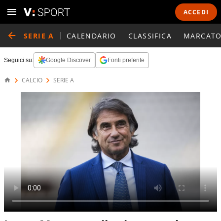
ACCEDI
SERIE A
CALENDARIO
CLASSIFICA
MARCATO
Seguici su:
Google Discover
Fonti preferite
CALCIO
SERIE A