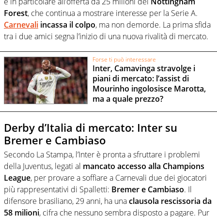
e in particolare all’offerta da 25 milioni del
Nottingham
Forest
, che continua a mostrare interesse per la Serie A.
Carnevali
incassa il colpo
, ma non demorde. La prima sfida
tra i due amici segna l’inizio di una nuova rivalità di mercato.
Forse ti può interessare
Inter, Camavinga stravolge i
piani di mercato: l’assist di
Mourinho ingolosisce Marotta,
ma a quale prezzo?
Derby d’Italia di mercato: Inter su
Bremer e Cambiaso
Secondo La Stampa, l’Inter è pronta a sfruttare i problemi
della Juventus, legati al
mancato accesso alla Champions
League
, per provare a soffiare a Carnevali due dei giocatori
più rappresentativi di Spalletti:
Bremer e Cambiaso
. Il
difensore brasiliano, 29 anni, ha una
clausola rescissoria da
58 milioni
, cifra che nessuno sembra disposto a pagare. Pur