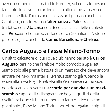
avendo numerosi estimatori in Premier, sul centrale pesano i
tanti infortuni avuti in carriera: ecco allora che si inserisce
l’Inter, che fiuta l’occasione. I nerazzurri pensano anche a
Cambiaso, considerato un’
alternativa a Palestra
. La
trattativa con l’
Atalanta
non decolla a causa delle richieste
dei
Percassi
, che non scendono sotto i 50 milioni. L’esterno,
però, è seguito anche da
Como, Barcellona e Chelsea
.
Carlos Augusto e l’asse Milano-Torino
Un altro calciatore di cui i due club hanno parlato è
Carlos
Augusto
, terzino che farebbe molto comodo a Spalletti.
Siamo solo alle prime battute di un mercato che deve ancora
entrare nel vivo, ma Inter e Juventus stanno già rubando la
scena alle altre big. Chissà che alla fine Marotta e Carnevali
non riescano a trovare un
accordo per dar vita a un maxi-
scambio
capace di ridisegnare anche gli equilibri della
rivalità tra i due club. In un mercato fatto di idee ma con
pochi soldi, l’asse Milano-Torino potrebbe regalare colpi di