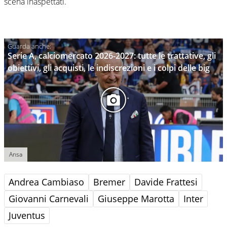
scena inaspettati.
Serie A, calciomercato 2026-2027: tutte le trattative, gli
obiettivi, gli acquisti, le indiscrezioni e i colpi delle big
Ansa
Andrea Cambiaso
Bremer
Davide Frattesi
Giovanni Carnevali
Giuseppe Marotta
Inter
Juventus