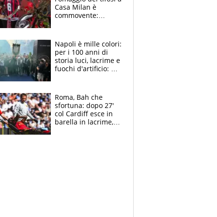
Casa Milan è
commovente:
maglie, bandiere,
sciarpe, lacrime e
bigliettini
Napoli è mille colori:
per i 100 anni di
storia luci, lacrime e
fuochi d'artificio: De
Laurentiis salta al
coro anti-Juve
Roma, Bah che
sfortuna: dopo 27'
col Cardiff esce in
barella in lacrime,
Dybala rigore da
schiaffi, i giallorossi
prendono 3 gol in
45'