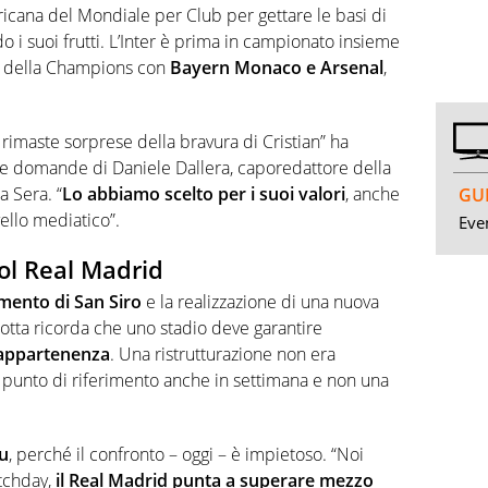
ricana del Mondiale per Club per gettare le basi di
 i suoi frutti. L’Inter è prima in campionato insieme
a della Champions con
Bayern Monaco e Arsenal
,
rimaste sorprese della bravura di Cristian” ha
e domande di Daniele Dallera, caporedattore della
a Sera. “
Lo abbiamo scelto per i suoi valori
, anche
GUI
ello mediatico”.
Even
col Real Madrid
mento di San Siro
e la realizzazione di una nuova
rotta ricorda che uno stadio deve garantire
i appartenenza
. Una ristrutturazione non era
n punto di riferimento anche in settimana e non una
u
, perché il confronto – oggi – è impietoso. “Noi
atchday,
il Real Madrid punta a superare mezzo