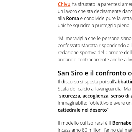
Chivu
ha sfruttato la parentesi ame
un lavoro che sta decisamente dando
alla
Roma
e condivide pure la vett
uniche squadre a punteggio pieno.
“Mi meraviglia che le persone siano 
confessato Marotta rispondendo all
redazione sportiva del Corriere dell
andando controcorrente anche a liv
San Siro e il confronto 
Il discorso si sposta poi sull’
abbatti
Scala del calcio all’avanguardia. Ma
“
sicurezza, accoglienza, senso d
immaginabile: l’obiettivo è avere u
cattedrale nel deserto
”.
Il modello cui ispirarsi è il
Bernabe
incassiamo 80 milioni l’anno dai m