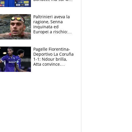
infuria la polemica
Paltrinieri aveva la
ragione, Senna
inquinata ed
Europei a rischio:
allenamenti fermi,
cosa succede
adesso
Pagelle Fiorentina-
Deportivo La Coruña
1-1: Ndour brilla,
Atta convince.
Pongracic rovina
tutto nel finale