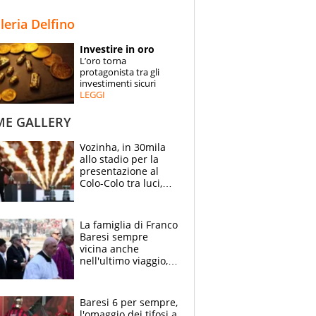
STORIE
lleria Delfino
SPECIALI
Investire in oro
L’oro torna
ESPERTI
protagonista tra gli
investimenti sicuri
LEGGI
CONTATTI
ME GALLERY
Vozinha, in 30mila
allo stadio per la
presentazione al
Colo-Colo tra luci,
spettacolo, elicotteri
e paracadutisti
La famiglia di Franco
Baresi sempre
vicina anche
nell'ultimo viaggio,
la moglie Maura, i
figli e i suoi cari
circondati
Baresi 6 per sempre,
dall'affetto dei tifosi
l'omaggio dei tifosi a