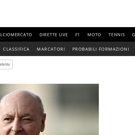
ALCIOMERCATO
DIRETTE LIVE
F1
MOTO
TENNIS
G
CLASSIFICA
MARCATORI
PROBABILI FORMAZIONI
eferite