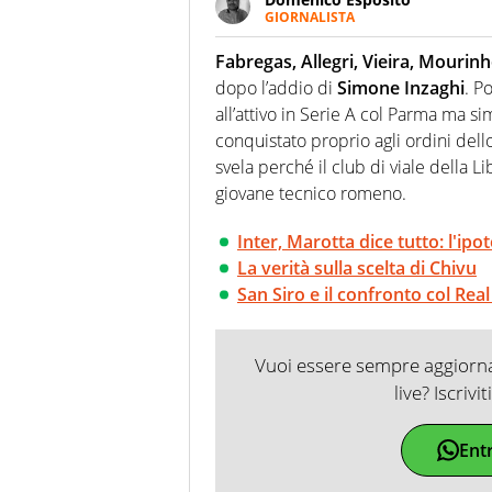
GIORNALISTA
Da vent’anni in campo e sul cam
Passione smisurata per il calcio
Fabregas, Allegri, Vieira, Mourin
guai a dirgli di no
dopo l’addio di
Simone Inzaghi
. P
all’attivo in Serie A col Parma ma si
conquistato proprio agli ordini del
svela perché il club di viale della 
giovane tecnico romeno.
Inter, Marotta dice tutto: l'ip
La verità sulla scelta di Chivu
San Siro e il confronto col Rea
Vuoi essere sempre aggiornat
live? Iscrivi
Ent