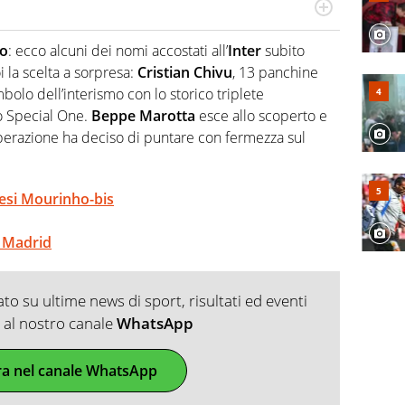
po per vivere ogni evento in tutte le sue sfaccettature.
 e per la sfera di cuoio. Il pallone è una cosa serissima,
ho
: ecco alcuni dei nomi accostati all’
Inter
subito
oi la scelta a sorpresa:
Cristian Chivu
, 13 panchine
mbolo dell’interismo con lo storico triplete
lo Special One.
Beppe Marotta
esce allo scoperto e
Liberazione ha deciso di puntare con fermezza sul
otesi Mourinho-bis
l Madrid
o su ultime news di sport, risultati ed eventi
ti al nostro canale
WhatsApp
ra nel canale WhatsApp