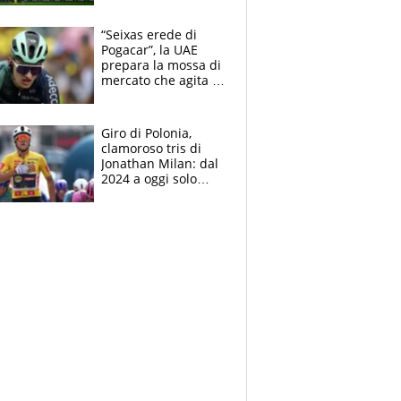
centrocampo
“Seixas erede di
Pogacar”, la UAE
prepara la mossa di
mercato che agita la
Francia. Ciccone,
che beffa alla Vuelta
a Burgos
Giro di Polonia,
clamoroso tris di
Jonathan Milan: dal
2024 a oggi solo
Pogacar ha vinto più
di lui. Bene Romele
e Skerl