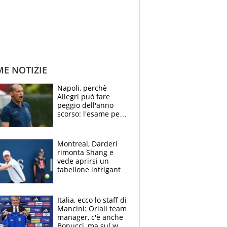
ME NOTIZIE
Napoli, perchè
Allegri può fare
peggio dell'anno
scorso: l'esame per
Manna, le colpe di
Conte e il gioco del
Monopoly
Montreal, Darderi
rimonta Shang e
vede aprirsi un
tabellone intrigante:
"Penso solo a
Borges, ma sono
felice del mio livello"
Italia, ecco lo staff di
Mancini: Oriali team
manager, c'è anche
Bonucci, ma sul web