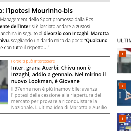
o: l’ipotesi Mourinho-bis
r Management dello Sport promosso dalla Rcs
ente dell’Inter
si è lasciato andare a gustosi
 panchina in seguito al
divorzio con Inzaghi
.
Marotta
ULTI
hivu
, scagliando un dardo mica da poco: “
Qualcuno
he con tutto il rispetto…”.
Forse ti può interessare
Inter, grana Acerbi: Chivu non è
Inzaghi, addio a gennaio. Nel mirino il
nuovo Lookman, è Giovane
Il 37enne non è più inamovibile: avanza
l'ipotesi della cessione alla riapertura del
mercato per provare a riconquistare la
Nazionale. L'ultima idea di Marotta e Ausilio