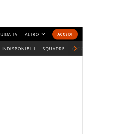
UIDA TV
ALTRO
ACCEDI
INDISPONIBILI
CALENDARI E CLASSIFICHE
SQUADRE
GIOCATORI SERIE A
ALTRI SPORT
MONDIALI 2026
OLIMPIADI
GOSSIP
LIFESTYLE