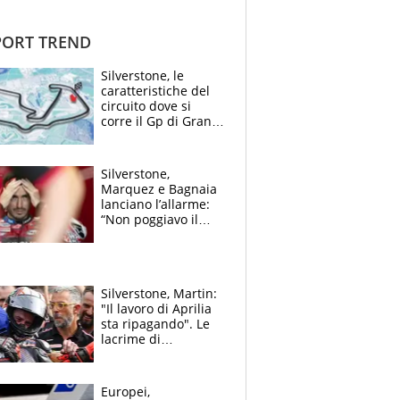
ORT TREND
Silverstone, le
caratteristiche del
circuito dove si
corre il Gp di Gran
Bretagna del
Motomondiale
Silverstone,
Marquez e Bagnaia
lanciano l’allarme:
“Non poggiavo il
ginocchio, dobbiamo
capire cosa è
successo”
Silverstone, Martin:
"Il lavoro di Aprilia
sta ripagando". Le
lacrime di
Bezzecchi: "Ho dato
tutto, spero di finire
la gara domani"
Europei,