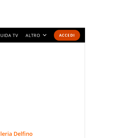
UIDA TV
ALTRO
ACCEDI
CALENDARI E CLASSIFICHE
ALTRI SPORT
MONDIALI 2026
OLIMPIADI
GOSSIP
LIFESTYLE
lleria Delfino