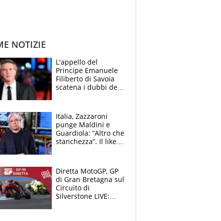
ME NOTIZIE
L'appello del
Principe Emanuele
Filiberto di Savoia
scatena i dubbi dei
tifosi: "E' una
trappola"
Italia, Zazzaroni
punge Maldini e
Guardiola: “Altro che
stanchezza”. Il like
di Mancini e le
polemiche sui social
Diretta MotoGP, GP
di Gran Bretagna sul
Circuito di
Silverstone LIVE:
Aprilia vuole
un'altra impresa,