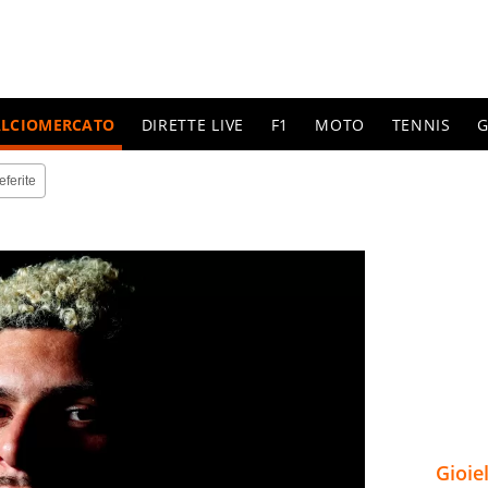
ALCIOMERCATO
DIRETTE LIVE
F1
MOTO
TENNIS
G
eferite
Gioie