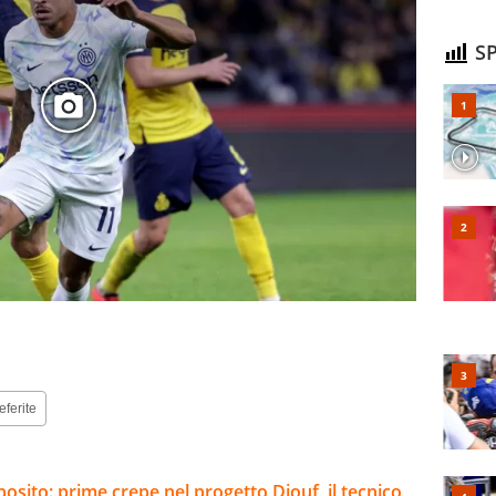
SP
eferite
sposito: prime crepe nel progetto Diouf, il tecnico