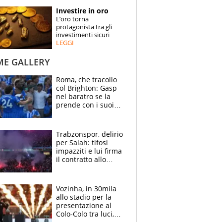
STORIE
Investire in oro
L’oro torna
SPECIALI
protagonista tra gli
investimenti sicuri
LEGGI
ESPERTI
ME GALLERY
CONTATTI
Roma, che tracollo
col Brighton: Gasp
nel baratro se la
prende con i suoi
cambiando tutti
Trabzonspor, delirio
per Salah: tifosi
impazziti e lui firma
il contratto allo
stadio
Vozinha, in 30mila
allo stadio per la
presentazione al
Colo-Colo tra luci,