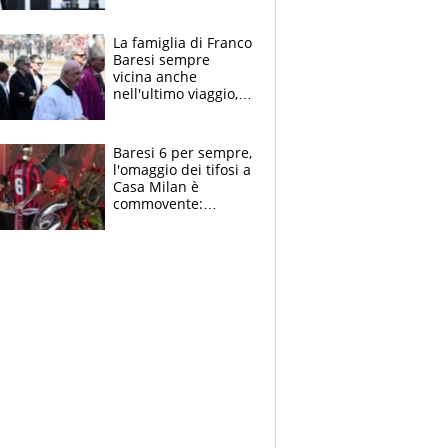
spettacolo, elicotteri
e paracadutisti
La famiglia di Franco
Baresi sempre
vicina anche
nell'ultimo viaggio,
la moglie Maura, i
figli e i suoi cari
circondati
Baresi 6 per sempre,
dall'affetto dei tifosi
l'omaggio dei tifosi a
Casa Milan è
commovente:
maglie, bandiere,
sciarpe, lacrime e
bigliettini