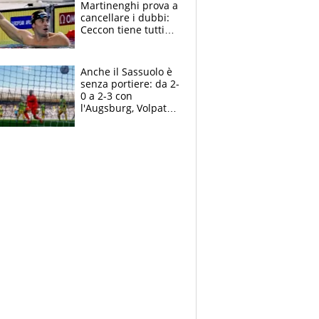
Martinenghi prova a
cancellare i dubbi:
Ceccon tiene tutti
col fiato sospeso.
Pellegrini punta su
Curtis
Anche il Sassuolo è
senza portiere: da 2-
0 a 2-3 con
l'Augsburg, Volpato
non basta, che
errori di Muric