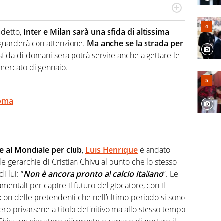
hanno segreti: basket, football, baseball e la capacità
ve altri non vedono granché
udetto,
Inter e Milan sarà una sfida di altissima
guarderà con attenzione.
Ma anche se la strada per
fida di domani sera potrà servire anche a gettare le
l mercato di gennaio.
Roma
e al Mondiale per club
,
Luis Henrique
è andato
 gerarchie di Cristian Chivu al punto che lo stesso
i lui: “
Non è ancora pronto al calcio italiano
”. Le
ntali per capire il futuro del giocatore, con il
on delle pretendenti che nell’ultimo periodo si sono
bero privarsene a titolo definitivo ma allo stesso tempo
hivu un giocatore già pronto e capace di portare il