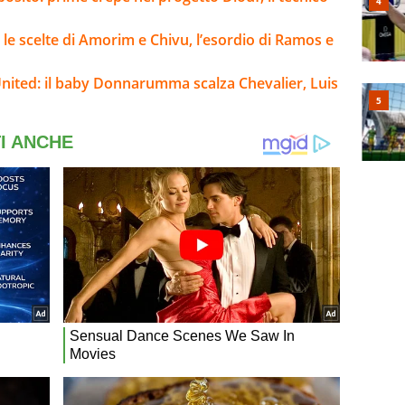
 le scelte di Amorim e Chivu, l’esordio di Ramos e
nited: il baby Donnarumma scalza Chevalier, Luis