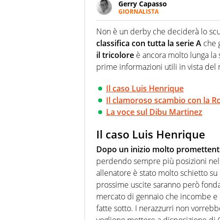
Gerry Capasso
GIORNALISTA
Per lui gli sport americani non 
innata di trovare la notizia do
Non è un derby che deciderà lo sc
classifica con tutta la serie A
che 
il tricolore
è ancora molto lunga la s
prime informazioni utili in vista de
Il caso Luis Henrique
Il clamoroso scambio con la 
La voce sul Dibu Martinez
Il caso Luis Henrique
Dopo un inizio molto promettent
perdendo sempre più posizioni nelle
allenatore è stato molto schietto su d
prossime uscite saranno però fondame
mercato di gennaio che incombe e c
fatte sotto. I nerazzurri non vorreb
vogliono mettere a disposizione di C