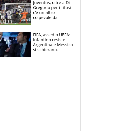
Ducati in affanno
Juventus, oltre a Di
Gregorio per i tifosi
c’è un altro
colpevole da
mandar via
FIFA, assedio UEFA:
Infantino resiste.
Argentina e Messico
si schierano,
CONCACAF spaccata