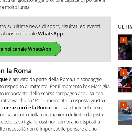
ra molto lunga.
o su ultime news di sport, risultati ed eventi
ULTI
ti al nostro canale
WhatsApp
ra nel canale WhatsApp
on la Roma
ique
è arrivato da parte della Roma, un sondaggio
to rispedito al mittente. Per il momento l’ex Marsiglia
nto importante della scorsa campagna acquisti con
rattativa chiusa? Per il momento la risposta giusta è
a i nerazzurri e la Roma
sono stati tanti nel corso
on ha ancora mollato in maniera definitiva la pista
questo caso i giallorossi non sembrano disposti a
 alle necessità non è impensabile pensare a uno