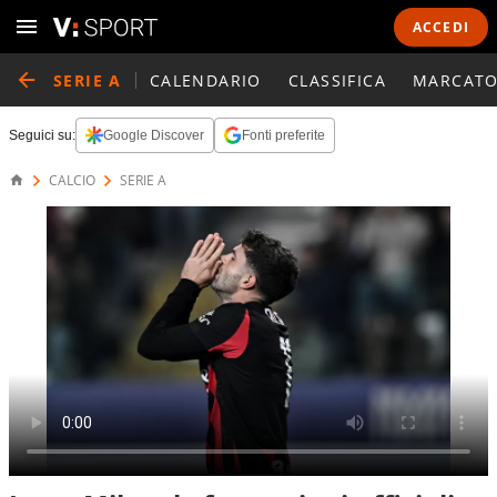
ACCEDI
SERIE A
CALENDARIO
CLASSIFICA
MARCATO
Seguici su:
Google Discover
Fonti preferite
CALCIO
SERIE A