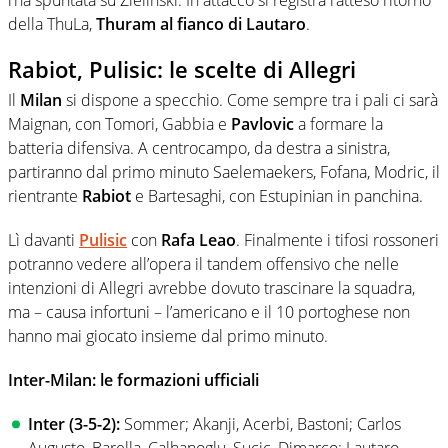
l’ha spuntata su Zielinski. In attacco si registra l’atteso ritorno
della ThuLa,
Thuram al fianco di Lautaro
.
Rabiot, Pulisic: le scelte di Allegri
Il
Milan
si dispone a specchio. Come sempre tra i pali ci sarà
Maignan, con Tomori, Gabbia e
Pavlovic
a formare la
batteria difensiva. A centrocampo, da destra a sinistra,
partiranno dal primo minuto Saelemaekers, Fofana, Modric, il
rientrante
Rabiot
e Bartesaghi, con Estupinian in panchina.
Lì davanti
Pulisic
con
Rafa Leao
. Finalmente i tifosi rossoneri
potranno vedere all’opera il tandem offensivo che nelle
intenzioni di Allegri avrebbe dovuto trascinare la squadra,
ma – causa infortuni – l’americano e il 10 portoghese non
hanno mai giocato insieme dal primo minuto.
Inter-Milan: le formazioni ufficiali
Inter (3-5-2):
Sommer; Akanji, Acerbi, Bastoni; Carlos
Augusto, Barella, Calhanoglu, Sucic, Dimarco; Lautaro