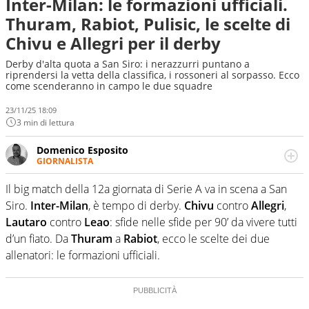
Inter-Milan: le formazioni ufficiali.
Thuram, Rabiot, Pulisic, le scelte di
Chivu e Allegri per il derby
Derby d'alta quota a San Siro: i nerazzurri puntano a
riprendersi la vetta della classifica, i rossoneri al sorpasso. Ecco
come scenderanno in campo le due squadre
23/11/25 18:09
3 min di lettura
Domenico Esposito
GIORNALISTA
Da vent’anni in campo e sul campo per vivere ogni evento
in tutte le sue sfaccettature. Passione smisurata per il
Il big match della 12a giornata di Serie A va in scena a San
calcio e per la sfera di cuoio. Il pallone è una cosa
Siro.
Inter-Milan
, è tempo di derby.
Chivu
contro
Allegri
,
serissima, guai a dirgli di no
Lautaro
contro
Leao
: sfide nelle sfide per 90’ da vivere tutti
d’un fiato. Da
Thuram
a
Rabiot
, ecco le scelte dei due
allenatori: le formazioni ufficiali.