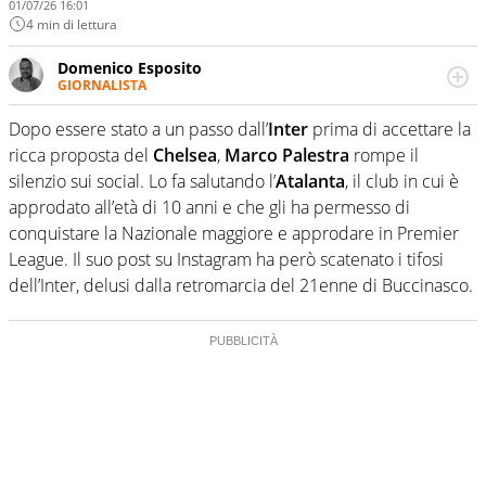
01/07/26 16:01
4 min di lettura
Domenico Esposito
GIORNALISTA
Da vent’anni in campo e sul campo per vivere ogni evento
in tutte le sue sfaccettature. Passione smisurata per il
Dopo essere stato a un passo dall’
Inter
prima di accettare la
calcio e per la sfera di cuoio. Il pallone è una cosa
ricca proposta del
Chelsea
,
Marco Palestra
rompe il
serissima, guai a dirgli di no
silenzio sui social. Lo fa salutando l’
Atalanta
, il club in cui è
approdato all’età di 10 anni e che gli ha permesso di
conquistare la Nazionale maggiore e approdare in Premier
League. Il suo post su Instagram ha però scatenato i tifosi
dell’Inter, delusi dalla retromarcia del 21enne di Buccinasco.