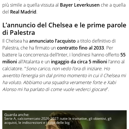
più simile a quella vissuta al
Bayer Leverkusen
che a quella
del
Real Madrid
.
L’annuncio del Chelsea e le prime parole
di Palestra
Il Chelsea ha
annunciato l’acquisto
a titolo definitivo di
Palestra, che ha firmato un
contratto fino al 2033
. Per
battere la concorrenza dell’Inter, i londinesi hanno offerto
55
milioni
all’Atalanta e un
ingaggio da circa 5 milioni
l’anno al
calciatore. “
Sono carico, non vedo l’ora di iniziare. Ho
avvertito l’energia sin dal primo momento in cui il Chelsea mi
ha voluto. Abbiamo una squadra veramente forte e Xabi
Alonso mi ha parlato di come vuole vederci giocare
”.
Serie A, calciomercato 2026-2027: tutte le trattative, gli obiettivi, gli
acquisti, le indiscrezioni e i colpi delle big