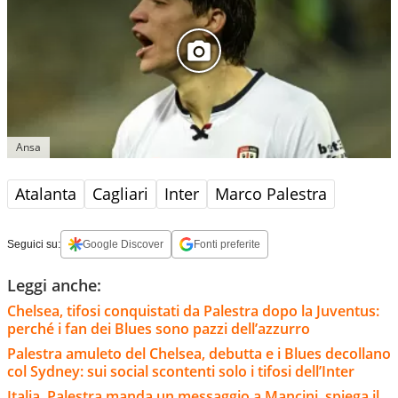
Ansa
Atalanta
Cagliari
Inter
Marco Palestra
Seguici su:
Google Discover
Fonti preferite
Leggi anche:
Chelsea, tifosi conquistati da Palestra dopo la Juventus:
perché i fan dei Blues sono pazzi dell’azzurro
Palestra amuleto del Chelsea, debutta e i Blues decollano
col Sydney: sui social scontenti solo i tifosi dell’Inter
Italia, Palestra manda un messaggio a Mancini, spiega il