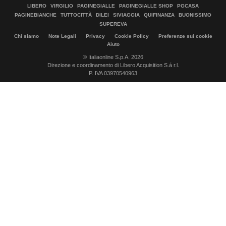
LIBERO
VIRGILIO
PAGINEGIALLE
PAGINEGIALLE SHOP
PGCASA
PAGINEBIANCHE
TUTTOCITTÀ
DILEI
SIVIAGGIA
QUIFINANZA
BUONISSIMO
SUPEREVA
Chi siamo
Note Legali
Privacy
Cookie Policy
Preferenze sui cookie
Aiuto
© Italiaonline S.p.A. 2026
Direzione e coordinamento di Libero Acquisition S.á r.l.
P. IVA 03970540963