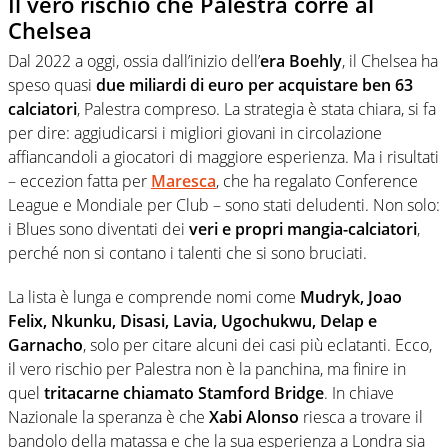
Il vero rischio che Palestra corre al
Chelsea
Dal 2022 a oggi, ossia dall’inizio dell’
era Boehly
, il Chelsea ha
speso quasi
due miliardi di euro per acquistare ben 63
calciatori
, Palestra compreso. La strategia è stata chiara, si fa
per dire: aggiudicarsi i migliori giovani in circolazione
affiancandoli a giocatori di maggiore esperienza. Ma i risultati
– eccezion fatta per
Maresca
, che ha regalato Conference
League e Mondiale per Club – sono stati deludenti. Non solo:
i Blues sono diventati dei
veri e propri mangia-calciatori
,
perché non si contano i talenti che si sono bruciati.
La lista è lunga e comprende nomi come
Mudryk, Joao
Felix, Nkunku, Disasi, Lavia, Ugochukwu, Delap e
Garnacho
, solo per citare alcuni dei casi più eclatanti. Ecco,
il vero rischio per Palestra non è la panchina, ma finire in
quel
tritacarne chiamato Stamford Bridge
. In chiave
Nazionale la speranza è che
Xabi Alonso
riesca a trovare il
bandolo della matassa e che la sua esperienza a Londra sia