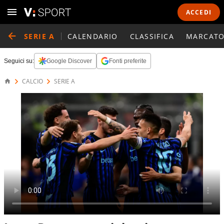
ACCEDI
SERIE A
CALENDARIO
CLASSIFICA
MARCATO
Seguici su:
Google Discover
Fonti preferite
CALCIO
SERIE A