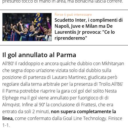
presunto tocco di mano in area, ma Bonacina lascia correre.
Forse ti può interessare
Scudetto Inter, i complimenti di
Napoli, Juve e Milan ma De
Laurentiis Jr provoca: "Ce lo
riprenderemo"
Il gol annullato al Parma
All’80’ il raddoppio e ancora qualche dubbio con Mkhitaryan
che segna dopo un’azione viziata solo dal dubbio sulla
posizione di partenza di Lautaro Martinez, giudicata però
regolare dalla terna arbitrale per la presenza di Troilo.All’86’
il Parma potrebbe riaprire la gara col gol del solito Nesta
Elphege ma il gol viene annullato per fuorigioco di di
Almqvist. Infine al 90′ la conclusione di Frattesi, che era
entrato da soli 2 minuti,
non supera completamente la
linea,
come confermato dalla Goal Line Technology. Finisce
1-1.