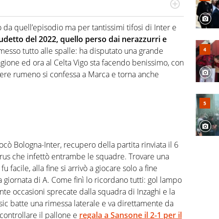
numerose manifestazioni sportive e collaborato con
, competenza, conoscenza e memoria storica. Si occupa
 da quell’episodio ma per tantissimi tifosi di Inter e
detto del 2022, quello perso dai nerazzurri e
è messo tutto alle spalle: ha disputato una grande
agione ed ora al Celta Vigo sta facendo benissimo, con
rtiere rumeno si confessa a Marca e torna anche
ocò Bologna-Inter, recupero della partita rinviata il 6
irus che infettò entrambe le squadre. Trovare una
u facile, alla fine si arrivò a giocare solo a fine
 giornata di A. Come finì lo ricordano tutti: gol lampo
ante occasioni sprecate dalla squadra di Inzaghi e la
risic batte una rimessa laterale e va direttamente da
controllare il pallone e
regala a Sansone il 2-1 per il