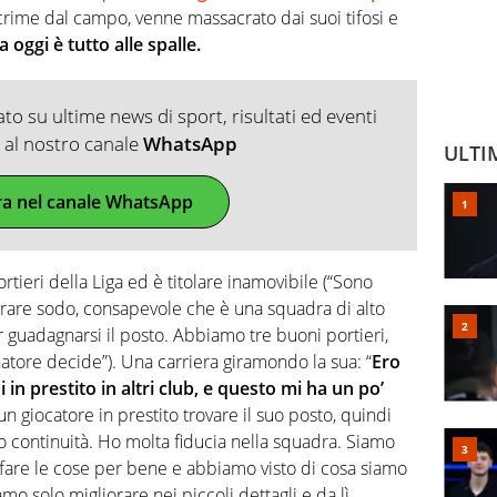
 lacrime dal campo, venne massacrato dai suoi tifosi e
 oggi è tutto alle spalle.
o su ultime news di sport, risultati ed eventi
ti al nostro canale
WhatsApp
ULTI
ra nel canale WhatsApp
rtieri della Liga ed è titolare inamovibile (“Sono
orare sodo, consapevole che è una squadra di alto
 guadagnarsi il posto. Abbiamo tre buoni portieri,
atore decide”). Una carriera giramondo la sua: “
Ero
 in prestito in altri club, e questo mi ha un po’
n giocatore in prestito trovare il suo posto, quindi
 continuità. Ho molta fiducia nella squadra. Siamo
fare le cose per bene e abbiamo visto di cosa siamo
mo solo migliorare nei piccoli dettagli e da lì