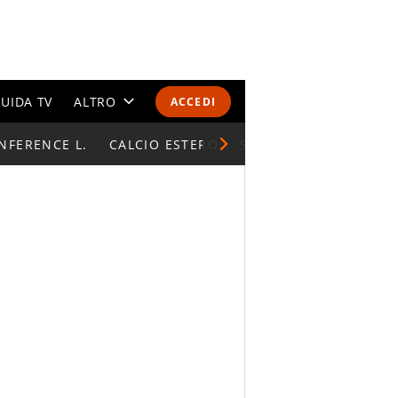
UIDA TV
ALTRO
ACCEDI
NFERENCE L.
CALENDARI E CLASSIFICHE
CALCIO ESTERO
SUPERCOPPA ITALIAN
ALTRI SPORT
MONDIALI 2026
OLIMPIADI
GOSSIP
LIFESTYLE