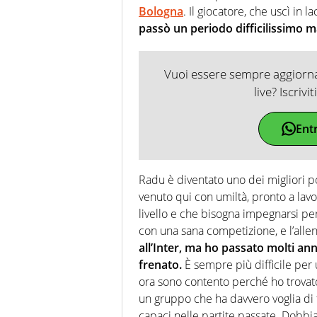
Bologna
. Il giocatore, che uscì in
passò un periodo difficilissimo ma
Vuoi essere sempre aggiornat
live? Iscrivi
Ent
Radu è diventato uno dei migliori po
venuto qui con umiltà, pronto a lav
livello e che bisogna impegnarsi per
con una sana competizione, e l’allen
all’Inter, ma ho passato molti anni
frenato.
È sempre più difficile per u
ora sono contento perché ho trovato
un gruppo che ha davvero voglia di 
capaci nelle partite passate. Dobbia