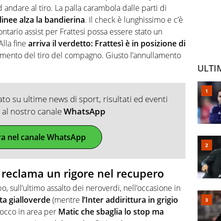
andare al tiro. La palla carambola dalle parti di
linee alza la bandierina
. Il check è lunghissimo e c’è
ontario assist per Frattesi possa essere stato un
Alla fine
arriva il verdetto: Frattesì è in posizione di
omento del tiro del compagno. Giusto l’annullamento
ULTI
o su ultime news di sport, risultati ed eventi
ti al nostro canale
WhatsApp
ra nel canale WhatsApp
c reclama un rigore nel recupero
, sull’ultimo assalto dei neroverdi, nell’occasione in
ta gialloverde
(mentre
l’Inter addirittura in grigio
tocco in area per
Matic che sbaglia lo stop ma