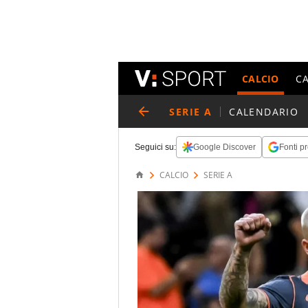
CALCIO
C
SERIE A
CALENDARIO
Seguici su:
Google Discover
Fonti pr
CALCIO
SERIE A