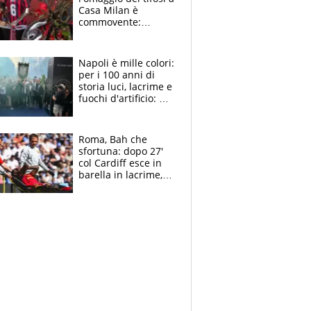
Casa Milan è
commovente:
maglie, bandiere,
sciarpe, lacrime e
bigliettini
Napoli è mille colori:
per i 100 anni di
storia luci, lacrime e
fuochi d'artificio: De
Laurentiis salta al
coro anti-Juve
Roma, Bah che
sfortuna: dopo 27'
col Cardiff esce in
barella in lacrime,
Dybala rigore da
schiaffi, i giallorossi
prendono 3 gol in
45'