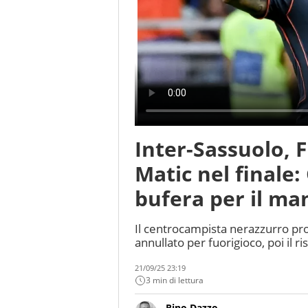
Inter-Sassuolo, F
Matic nel finale:
bufera per il ma
Il centrocampista nerazzurro pro
annullato per fuorigioco, poi il r
21/09/25 23:19
3 min di lettura
Rino Dazzo