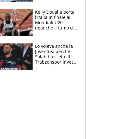
Sinner si conferma
terzo. Quanti malori
Kelly Doualla porta
a Montreal
l'Italia in finale ai
Mondiali U20,
neanche il fumo di
un incendio la frena
sui 100 metri
Lo voleva anche la
Juventus: perché
Salah ha scelto il
Trabzonspor invece
di un top club