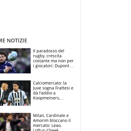
ME NOTIZIE
Il paradosso del
rugby, crescita
costante ma non per
i giocatori: Dupont
(il più pagato al
mondo) guadagna
solo 1,4 milioni
Calciomercato: la
all'anno
Juve sogna Frattesi e
dà l’addio a
Koopmeiners,
Romero si allontana
dall’Inter, Fiorentina
scatenata
Milan, Cardinale e
Amorim bloccano il
mercato: Leao,
Loftus-Cheek,