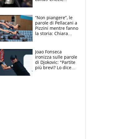
Estupinian e
Gimenez in bilico,
Soulè e Osorio nel
“Non piangere”, le
mirino
parole di Pellacani a
Pizzini mentre fanno
la storia: Chiara
batte anche il
record di Ceccon
Joao Fonseca
ironizza sulle parole
di Djokovic: "Partite
più brevi? Lo dice
solo perché sta
invecchiando..."