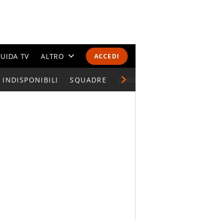
UIDA TV
ALTRO
ACCEDI
INDISPONIBILI
CALENDARI E CLASSIFICHE
SQUADRE
GIOCATORI SERIE A
ALTRI SPORT
MONDIALI 2026
OLIMPIADI
GOSSIP
LIFESTYLE