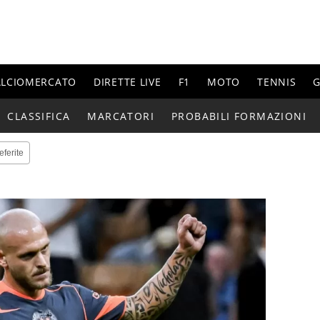
ALCIOMERCATO
DIRETTE LIVE
F1
MOTO
TENNIS
G
CLASSIFICA
MARCATORI
PROBABILI FORMAZIONI
eferite