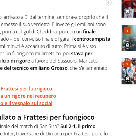
 il glossario del calcio in una nicchia di esperti, lui ne
a svista arbitrale né gli umori social del mondo delle
o, arrivato a 9′ dal termine, sembrava proprio che
il
emesso il suo verdetto. E invece gli emiliani sono
ta, prima col gol di Cheddira, poi con un
finale
ado – del convulso finale di gara il
centrocampista
timi minuti è accaduto di tutto. Prima si è visto
per un fuorigioco millimetrico, poi
stava per
lcio di rigore
a favore del Sassuolo. Mancato
e del tecnico emiliano Grosso
, che s’è lamentato
 Frattesi per fuorigioco
ma un rigore nel recupero
 e il vespaio sui social
llato a Frattesi per fuorigioco
inale del match di San Siro?
Sul 2-1, il primo
Inter, traversone di Dimarco per Frattesi, poi è lo