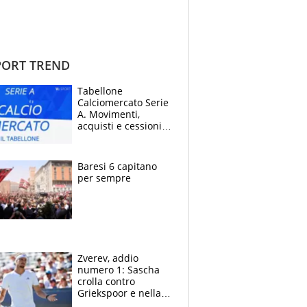
ORT TREND
Tabellone
Calciomercato Serie
A. Movimenti,
acquisti e cessioni:
estate 2026-27
Baresi 6 capitano
per sempre
Zverev, addio
numero 1: Sascha
crolla contro
Griekspoor e nella
sfida a due con