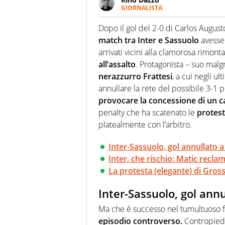
GIORNALISTA
Se mai ci fosse modo di traslare
farebbe parte. Non si perde un
Dopo il gol del 2-0 di Carlos August
curve
match tra Inter e Sassuolo
avesse 
arrivati vicini alla clamorosa rimon
all’assalto
. Protagonista – suo malgr
nerazzurro Frattesi
, a cui negli ul
annullare la rete del possibile 3-1 
provocare la concessione di un ca
penalty che ha scatenato le
protest
platealmente con l’arbitro.
Inter-Sassuolo, gol annullato a
Inter, che rischio: Matic recla
La protesta (elegante) di Grosso
Inter-Sassuolo, gol annu
Ma che è successo nel tumultuoso f
episodio controverso.
Contropiede 