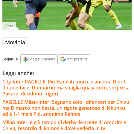
Ansa
Moviola
Seguici su:
Google Discover
Fonti preferite
Leggi anche:
City-Inter PAGELLE: Pio Esposito non c'è ancora, Diouf
double-face, Donnarumma sbaglia quasi tutto, sorpresa
Pavard, decidono i rigori
PAGELLE Milan-Inter: Segnano solo i difensori per Chivu
ma Dimarco non basta, un rigore generoso di Nkunku
ed è 1-1 male Pio, anonimo Ramos
Milan-Inter, è già tempo di derby: le scelte di Amorim e
Chivu, l’esordio di Ramos e dove vederlo in tv