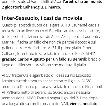
uomo, Pezzuto al Var e Chiffi all’Avar,
l’arbitro ha ammonito
2 giocatori: Calhanoglu, Dimarco.
Inter-Sassuolo, i casi da moviola
Questi gli episodi dubbi della gara. Al 10′ Laurienté cade a
terra dopo un lieve tocco di Barella: l’arbitro lascia correre,
tra le proteste dei neroverdi. Al 23′ Akanji ferma Laurienté,
Marinelli fischia un fallo che non c’è perché il tocco è sul
pallone: errore dell’arbitro. Al 31′ il primo giallo, è per
Calhanoglu, entrato in scivolata in ritardo su Koné. Al 41′
graziato Carlos Augusto per un fallo su Berardi
: braccio
largo del difensore brasiliano che meritava il giallo.
Al 55′ trattenuta e sgambetto di Idzes su Pio Esposito:
l’arbitro avrebbe potuto anche estrarre il giallo. Al 58′
ammonito Dimarco per una scivolata in ritardo su Pinamonti.
Al 79’fFallo netto di Berardi su Sucic: ancora nessuna
ammonizione. All’86’ Frattesi segna il gol del 3-1 ma dopo
una lunga attesa con il consulto del VAR,
viene annullato il