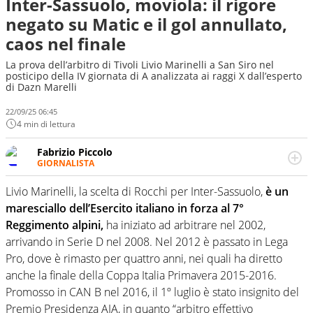
Inter-Sassuolo, moviola: il rigore
negato su Matic e il gol annullato,
caos nel finale
La prova dell’arbitro di Tivoli Livio Marinelli a San Siro nel
posticipo della IV giornata di A analizzata ai raggi X dall’esperto
di Dazn Marelli
22/09/25 06:45
4 min di lettura
Fabrizio Piccolo
GIORNALISTA
Nella sua carriera ha seguito numerose manifestazioni
sportive e collaborato con agenzie e testate. Esperienza,
Livio Marinelli, la scelta di Rocchi per Inter-Sassuolo,
è un
competenza, conoscenza e memoria storica. Si occupa
maresciallo dell’Esercito italiano in forza al 7°
prevalentemente di calcio
Reggimento alpini,
ha iniziato ad arbitrare nel 2002,
arrivando in Serie D nel 2008. Nel 2012 è passato in Lega
Pro, dove è rimasto per quattro anni, nei quali ha diretto
anche la finale della Coppa Italia Primavera 2015-2016.
Promosso in CAN B nel 2016, il 1º luglio è stato insignito del
Premio Presidenza AIA, in quanto “arbitro effettivo