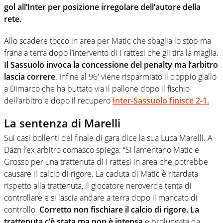
gol all’Inter per posizione irregolare dell’autore della
rete.
Allo scadere tocco in area per Matic che sbaglia lo stop ma
frana a terra dopo l’intervento di Frattesi che gli tira la maglia.
Il Sassuolo invoca la concessione del penalty ma l’arbitro
lascia correre
. Infine al 96′ viene risparmiato il doppio giallo
a Dimarco che ha buttato via il pallone dopo il fischio
dell’arbitro e dopo il recupero
Inter-Sassuolo finisce 2-1.
La sentenza di Marelli
Sui casi bollenti del finale di gara dice la sua Luca Marelli. A
Dazn l’ex arbitro comasco spiega: “Si lamentano Matic e
Grosso per una trattenuta di Frattesi in area che potrebbe
causare il calcio di rigore. La caduta di Matic è ritardata
rispetto alla trattenuta, il giocatore neroverde tenta di
controllare e si lascia andare a terra dopo il mancato di
controllo.
Corretto non fischiare il calcio di rigore. La
trattenuta c’è stata ma non è intensa
e prolungata da