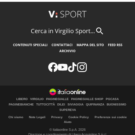
Cerca in Virgilio Sport...
CONTENUTI SPECIALI
CONTATTACI
MAPPA DEL SITO
FEED RSS
ARCHIVIO
LIBERO
VIRGILIO
PAGINEGIALLE
PAGINEGIALLE SHOP
PGCASA
PAGINEBIANCHE
TUTTOCITTÀ
DILEI
SIVIAGGIA
QUIFINANZA
BUONISSIMO
SUPEREVA
Chi siamo
Note Legali
Privacy
Cookie Policy
Preferenze sui cookie
Aiuto
© Italiaonline S.p.A. 2026
Direzione e coordinamento di Libero Acquisition S.á r.l.