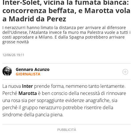
Inter-Solet, vicina la fumata bianca:
concorrenza beffata, e Marotta vola
a Madrid da Perez
I nerazzurri hanno limato la distanza per arrivare al difensore
dell'Udinese, l'Atalanta invece fa muro ma Palestra vuole a tutti i
costi approdare a Milano. E dalla Spagna potrebbero arrivare
grosse novità
12/06/26 19:11
Gennaro Acunzo
GIORNALISTA
Giornalista (a volte) per professione, scrittore (spesso) per
diletto: i due concetti sono interscambiabili a piacere, ma
La nuova
Inter
prende forma, nemmeno tanto lentamente.
con moderazione. Scrive di calcio, musica, libri, ma a
Perché
Marotta
è ben conscio della necessità di rinnovare
volte fa anche cose serie.
una rosa sia per sopraggiunte evidenze anagrafiche, sia
perché il gruppo nerazzurro potrebbe risentire della
sindrome della pancia piena.