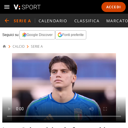
ACCEDI
SERIE A
CALENDARIO
CLASSIFICA
MARCATO
Seguici su:
Google Discover
Fonti preferite
CALCIO
SERIE A