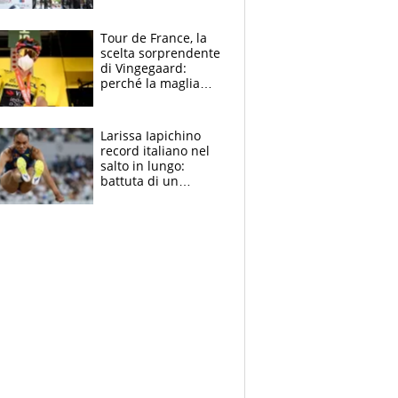
rito della Norvegia
di Haaland e
compagni
Tour de France, la
scelta sorprendente
di Vingegaard:
perché la maglia
gialla indossa la
mascherina, il
rischio da evitare
Larissa Iapichino
record italiano nel
salto in lungo:
battuta di un
centimetro mamma
Fiona May