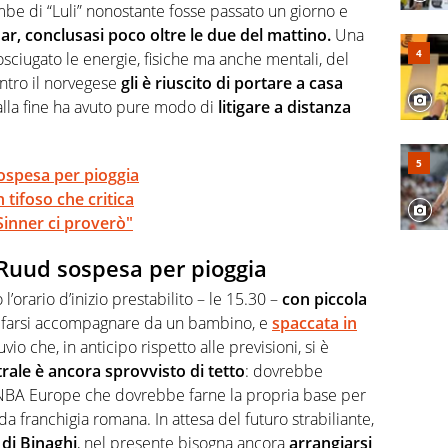
mbe di “Luli” nonostante fosse passato un giorno e
ar, conclusasi poco oltre le due del mattino.
Una
ciugato le energie, fisiche ma anche mentali, del
ontro il norvegese
gli è riuscito di portare a casa
 alla fine ha avuto pure modo di
litigare a distanza
ospesa per pioggia
 tifoso che critica
 Sinner ci proverò"
-Ruud sospesa per pioggia
l’orario d’inizio prestabilito – le 15.30 –
con piccola
i farsi accompagnare da un bambino, e
spaccata in
uvio che, in anticipo rispetto alle previsioni, si è
rale è ancora sprovvisto di tetto
: dovrebbe
la NBA Europe che dovrebbe farne la propria base per
da franchigia romana. In attesa del futuro strabiliante,
 di Binaghi
, nel presente bisogna ancora
arrangiarsi