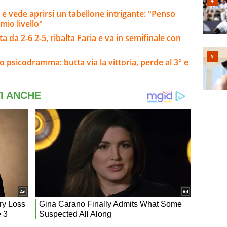
e vede aprirsi un tabellone intrigante: "Penso
mio livello"
a da 2-6 2-5, ribalta Faria e va in semifinale con
o psicodramma: butta via la vittoria, perde al 3° e