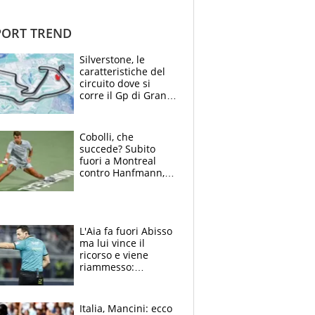
ORT TREND
Silverstone, le
caratteristiche del
circuito dove si
corre il Gp di Gran
Bretagna del
Motomondiale
Cobolli, che
succede? Subito
fuori a Montreal
contro Hanfmann,
per Flavio è tutta
colpa della tosse
L'Aia fa fuori Abisso
ma lui vince il
ricorso e viene
riammesso:
continua momento
nero per gli arbitri
Italia, Mancini: ecco