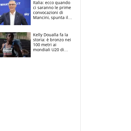
Italia: ecco quando
ci saranno le prime
convocazioni di
Mancini, spunta il
nome di Bergomi
Kelly Doualla fa la
storia: è bronzo nei
100 metri ai
mondiali U20 di
Eugene. "Ho
spazzato via l'ansia
con una gran finale"