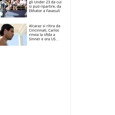
gli Under 23 da cui
si può ripartire, da
Ekhator a Favasuli
Alcaraz si ritira da
Cincinnati, Carlos
rinvia la sfida a
Sinner e ora US
Open di nuovo a
rischio