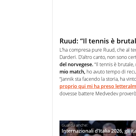
Ruud: “Il tennis è bruta
L’ha compresa pure Ruud, che al te
Darderi. D’altro canto, non sono c
del norvegese.
“Il tennis è brutale,
mio match,
ho avuto tempo di recup
“Jannik sta facendo la storia, ha vin
proprio qui mi ha preso letteralm
dovesse battere Medvedev proverò 
Internazionali d’Italia 2026, gli i