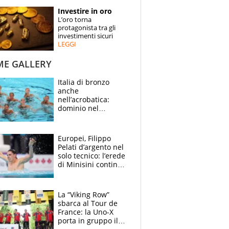
STORIE
Investire in oro
L’oro torna
SPECIALI
protagonista tra gli
investimenti sicuri
LEGGI
ESPERTI
ME GALLERY
CONTATTI
Italia di bronzo
anche
nell’acrobatica:
dominio nel
medagliere, ora
tocca a Ceccon, Curti
e compagni
Europei, Filippo
continuare
Pelati d’argento nel
solo tecnico: l’erede
di Minisini continua
a stupire, Los
Angeles è già nel
mirino
La “Viking Row”
sbarca al Tour de
France: la Uno-X
porta in gruppo il