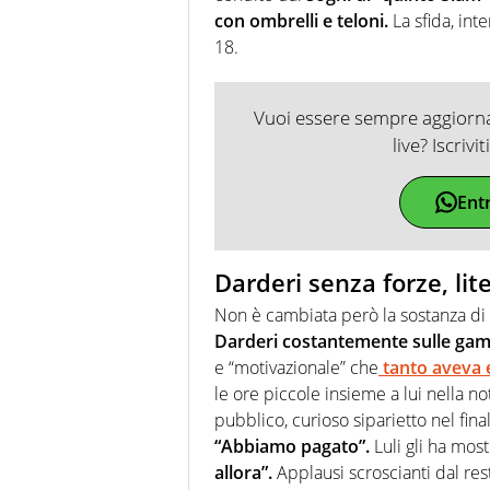
con ombrelli e teloni.
La sfida, int
18.
Vuoi essere sempre aggiornat
live? Iscrivi
Ent
Darderi senza forze, lite
Non è cambiata però la sostanza di
Darderi costantemente sulle ga
e “motivazionale” che
tanto aveva e
le ore piccole insieme a lui nella n
pubblico, curioso siparietto nel fin
“Abbiamo pagato”.
Luli gli ha most
allora”.
Applausi scroscianti dal re