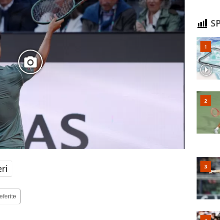
SP
ri
eferite