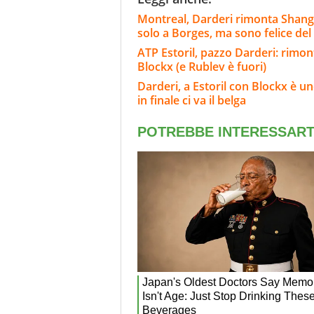
Montreal, Darderi rimonta Shang 
solo a Borges, ma sono felice del 
ATP Estoril, pazzo Darderi: rimont
Blockx (e Rublev è fuori)
Darderi, a Estoril con Blockx è un
in finale ci va il belga