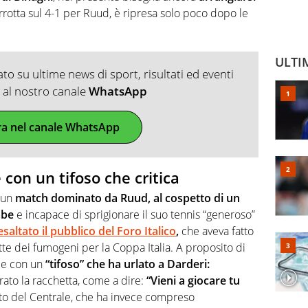
errotta sul 4-1 per Ruud, è ripresa solo poco dopo le
ULTI
o su ultime news di sport, risultati ed eventi
ti al nostro canale
WhatsApp
ra nel canale WhatsApp
 con un tifoso che critica
 un
match dominato da Ruud, al cospetto di un
mbe
e incapace di sprigionare il suo tennis “generoso”
saltato il pubblico del Foro Italico
,
che aveva fatto
otte dei fumogeni per la Coppa Italia. A proposito di
ale con un
“tifoso” che ha urlato a Darderi:
rato la racchetta, come a dire:
“Vieni a giocare tu
sto del Centrale, che ha invece compreso