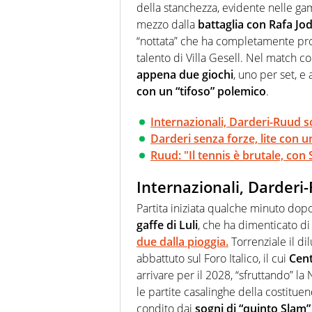
della stanchezza, evidente nelle ga
mezzo dalla
battaglia con Rafa Jod
“nottata” che ha completamente pros
talento di Villa Gesell. Nel match c
appena due giochi
, uno per set, e
con un “tifoso” polemico
.
Internazionali, Darderi-Ruud s
Darderi senza forze, lite con un
Ruud: "Il tennis è brutale, con
Internazionali, Darderi
Partita iniziata qualche minuto dopo 
gaffe di Luli
, che ha dimenticato d
due dalla pioggia.
Torrenziale il dil
abbattuto sul Foro Italico, il cui
Cent
arrivare per il 2028, “sfruttando” 
le partite casalinghe della costituen
condito dai
sogni di “quinto Slam”