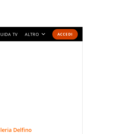
UIDA TV
ALTRO
ACCEDI
CALENDARI E CLASSIFICHE
ALTRI SPORT
MONDIALI 2026
OLIMPIADI
GOSSIP
LIFESTYLE
lleria Delfino