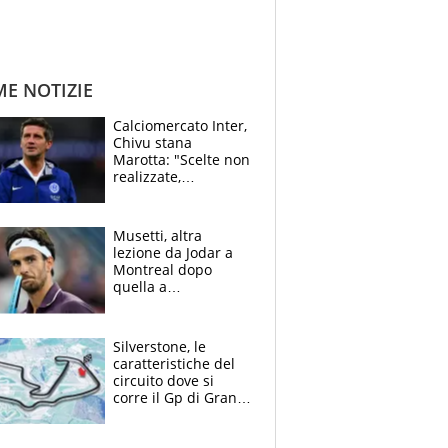
ME NOTIZIE
Calciomercato Inter,
Chivu stana
Marotta: "Scelte non
realizzate,
dobbiamo
completare la
squadra"
Musetti, altra
lezione da Jodar a
Montreal dopo
quella a
Washington: "Avrei
voluto spaccare
tutto"
Silverstone, le
caratteristiche del
circuito dove si
corre il Gp di Gran
Bretagna del
Motomondiale