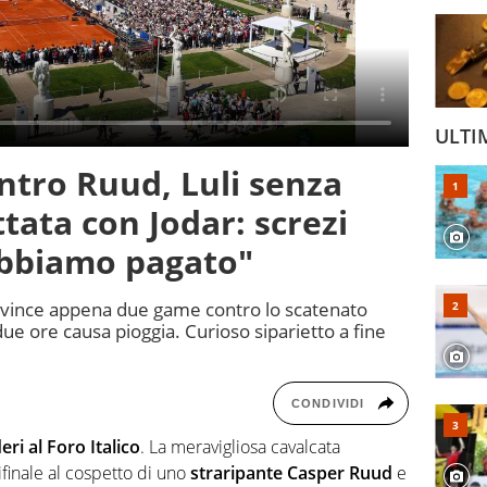
ULTI
ontro Ruud, Luli senza
tata con Jodar: screzi
abbiamo pagato"
e vince appena due game contro lo scatenato
ue ore causa pioggia. Curioso siparietto a fine
CONDIVIDI
ri al Foro Italico
. La meravigliosa cavalcata
ifinale al cospetto di uno
straripante Casper Ruud
e