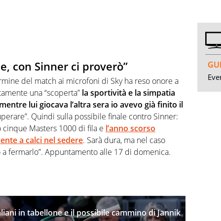
le, con Sinner ci proverò”
GUI
Even
rmine del match ai microfoni di Sky ha reso onore a
ertamente una “scoperta”
la sportività e la simpatia
mentre lui giocava l’altra sera io avevo già finito il
erare”. Quindi sulla possibile finale contro Sinner:
to cinque Masters 1000 di fila e
l’anno scorso
ente a calci nel sedere
. Sarà dura, ma nel caso
a fermarlo”. Appuntamento alle 17 di domenica.
taliani in tabellone e il possibile cammino di Jannik