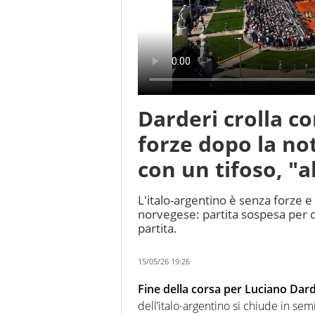
Darderi crolla c
forze dopo la not
con un tifoso, "
L'italo-argentino è senza forze 
norvegese: partita sospesa per d
partita.
15/05/26 19:26
Fine della corsa per Luciano Darde
dell’italo-argentino si chiude in sem