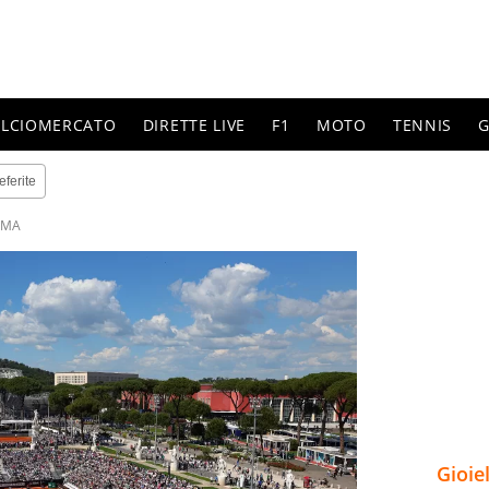
ALCIOMERCATO
DIRETTE LIVE
F1
MOTO
TENNIS
G
eferite
OMA
Gioie