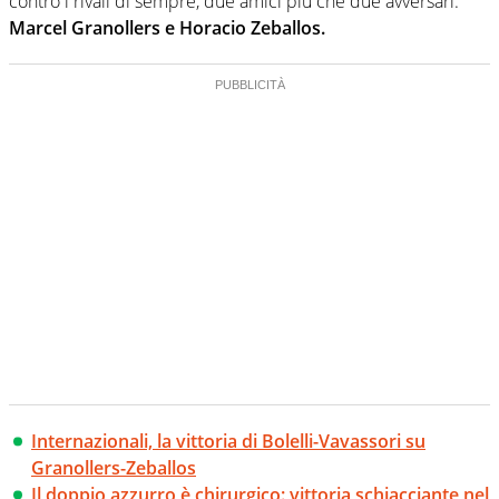
contro i rivali di sempre, due amici più che due avversari:
Marcel Granollers e Horacio Zeballos.
Internazionali, la vittoria di Bolelli-Vavassori su
Granollers-Zeballos
Il doppio azzurro è chirurgico: vittoria schiacciante nel