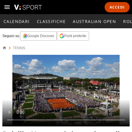
ACCEDI
CALENDARI
CLASSIFICHE
AUSTRALIAN OPEN
RO
Seguici su:
Google Discover
Fonti preferite
TENNIS