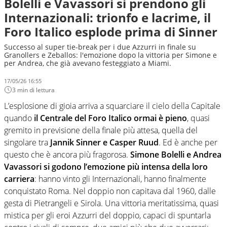
Bolelli e Vavassori si prendono gli
Internazionali: trionfo e lacrime, il
Foro Italico esplode prima di Sinner
Successo al super tie-break per i due Azzurri in finale su
Granollers e Zeballos: l'emozione dopo la vittoria per Simone e
per Andrea, che già avevano festeggiato a Miami.
17/05/26 16:55
3 min di lettura
L’esplosione di gioia arriva a squarciare il cielo della Capitale
quando
il Centrale del Foro Italico ormai è pieno
, quasi
gremito in previsione della finale più attesa, quella del
singolare tra
Jannik Sinner e Casper Ruud
. Ed è anche per
questo che è ancora più fragorosa.
Simone Bolelli e Andrea
Vavassori si godono l’emozione più intensa della loro
carriera
: hanno vinto gli Internazionali, hanno finalmente
conquistato Roma. Nel doppio non capitava dal 1960, dalle
gesta di Pietrangeli e Sirola. Una vittoria meritatissima, quasi
mistica per gli eroi Azzurri del doppio, capaci di spuntarla