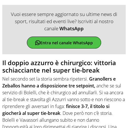
Vuoi essere sempre aggiornato su ultime news di
sport, risultati ed eventi live? Iscriviti al nostro
canale
WhatsApp
Entra nel canale WhatsApp
Il doppio azzurro è chirurgico: vittoria
schiacciante nel super tie-break
Nel secondo set la storia sembra ripetersi.
Granollers e
Zeballos hanno a disposizione tre setpoint,
anche se sul
servizio di Bolelli, che è chirurgico ad annullarli. Si va ancora
al tie-break e stavolta gli Azzurri vanno sotto e non riescono a
riprendere gli avversari in fuga:
finisce 3-7, il titolo si
giocherà al super tie-break
. Dove però non c’è storia.
Bolelli e Vavassori allungano subito e non danno
l’opportunità ai loro dirimpettai di riaprire i discorsi. Una