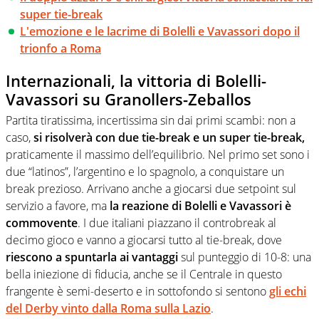
super tie-break
L'emozione e le lacrime di Bolelli e Vavassori dopo il
trionfo a Roma
Internazionali, la vittoria di Bolelli-
Vavassori su Granollers-Zeballos
Partita tiratissima, incertissima sin dai primi scambi: non a
caso,
si risolverà con due tie-break e un super tie-break,
praticamente il massimo dell’equilibrio. Nel primo set sono i
due “latinos”, l’argentino e lo spagnolo, a conquistare un
break prezioso. Arrivano anche a giocarsi due setpoint sul
servizio a favore, ma
la reazione di Bolelli e Vavassori è
commovente
. I due italiani piazzano il controbreak al
decimo gioco e vanno a giocarsi tutto al tie-break, dove
riescono a spuntarla ai vantaggi
sul punteggio di 10-8: una
bella iniezione di fiducia, anche se il Centrale in questo
frangente è semi-deserto e in sottofondo si sentono
gli echi
del Derby vinto dalla Roma sulla Lazio
.