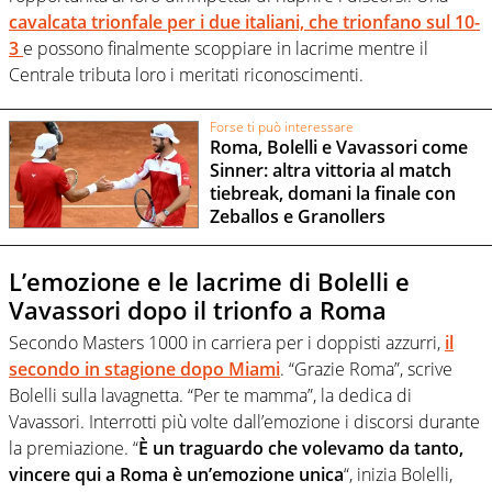
cavalcata trionfale per i due italiani, che trionfano sul 10-
3
e possono finalmente scoppiare in lacrime mentre il
Centrale tributa loro i meritati riconoscimenti.
Forse ti può interessare
Roma, Bolelli e Vavassori come
Sinner: altra vittoria al match
tiebreak, domani la finale con
Zeballos e Granollers
L’emozione e le lacrime di Bolelli e
Vavassori dopo il trionfo a Roma
Secondo Masters 1000 in carriera per i doppisti azzurri,
il
secondo in stagione dopo Miami
. “Grazie Roma”, scrive
Bolelli sulla lavagnetta. “Per te mamma”, la dedica di
Vavassori. Interrotti più volte dall’emozione i discorsi durante
la premiazione. “
È un traguardo che volevamo da tanto,
vincere qui a Roma è un’emozione unica
“, inizia Bolelli,