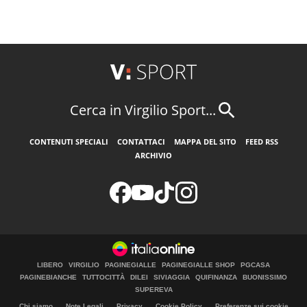
Cerca in Virgilio Sport...
CONTENUTI SPECIALI
CONTATTACI
MAPPA DEL SITO
FEED RSS
ARCHIVIO
LIBERO
VIRGILIO
PAGINEGIALLE
PAGINEGIALLE SHOP
PGCASA
PAGINEBIANCHE
TUTTOCITTÀ
DILEI
SIVIAGGIA
QUIFINANZA
BUONISSIMO
SUPEREVA
Chi siamo
Note Legali
Privacy
Cookie Policy
Preferenze sui cookie