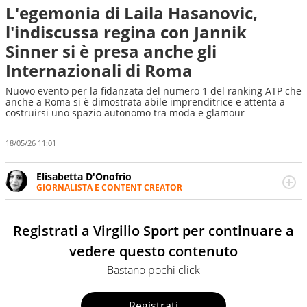
L'egemonia di Laila Hasanovic,
l'indiscussa regina con Jannik
Sinner si è presa anche gli
Internazionali di Roma
Nuovo evento per la fidanzata del numero 1 del ranking ATP che
anche a Roma si è dimostrata abile imprenditrice e attenta a
costruirsi uno spazio autonomo tra moda e glamour
18/05/26 11:01
Elisabetta D'Onofrio
GIORNALISTA E CONTENT CREATOR
Giornalista professionista dal 2007, scrive per curiosità
personale e necessità: soprattutto di calcio, di sport e dei
suoi protagonisti, concedendosi innocenti evasioni
Registrati a Virgilio Sport per continuare a
nell'ambito della creazione di format. Un tempo ala
vedere questo contenuto
destra, oggi si sente a suo agio nel ruolo di libero. Cura
una classifica riservata dei migliori 5 calciatori di sempre.
Bastano pochi click
Registrati