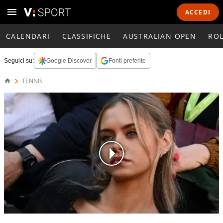
ACCEDI
CALENDARI
CLASSIFICHE
AUSTRALIAN OPEN
RO
Seguici su:
Google Discover
Fonti preferite
TENNIS