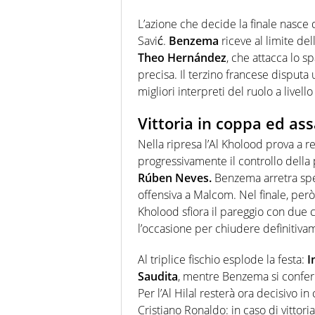
L’azione che decide la finale nasce 
Savić.
Benzema
riceve al limite del
Theo Hernández
, che attacca lo s
precisa. Il terzino francese disputa 
migliori interpreti del ruolo a livell
Vittoria in coppa ed ass
Nella ripresa l’Al Kholood prova a r
progressivamente il controllo della p
Rúben Neves.
Benzema arretra spes
offensiva a Malcom. Nel finale, però,
Kholood sfiora il pareggio con due c
l’occasione per chiudere definitivam
Al triplice fischio esplode la festa:
I
Saudita
, mentre Benzema si conferm
Per l’Al Hilal resterà ora decisivo i
Cristiano Ronaldo: in caso di vittori