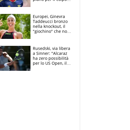
Champions: vendere
Lukaku, Lang e
Lucca
Europei, Ginevra
Taddeucci bronzo
nella knockout, il
"giochino" che non
le piace: "La Senna?
Oggi era pulita"
Rusedski, via libera
a Sinner: "Alcaraz
ha zero possibilità
per lo US Open, il
2026 forse è gà
finito per lui"