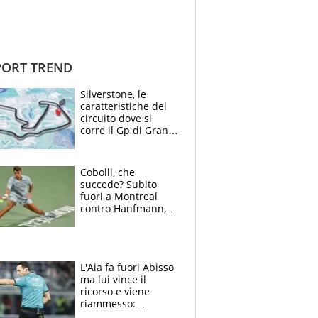
ORT TREND
Silverstone, le
caratteristiche del
circuito dove si
corre il Gp di Gran
Bretagna del
Motomondiale
Cobolli, che
succede? Subito
fuori a Montreal
contro Hanfmann,
per Flavio è tutta
colpa della tosse
L'Aia fa fuori Abisso
ma lui vince il
ricorso e viene
riammesso:
continua momento