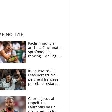
ME NOTIZIE
Paolini rinuncia
anche a Cincinnati e
sprofonda nel
ranking. "Ma voglio
essere al 100% allo
US Open"
Inter, Pavard è il
Leao nerazzurro:
perché il francese
potrebbe restare
alla corte di Chivu
Gabriel Jesus al
Napoli, De
Laurentiis ha un
piano per il colpo