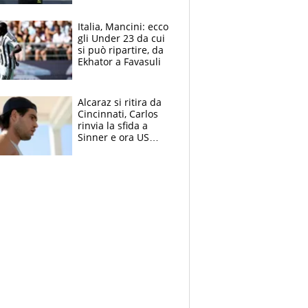
nero per gli arbitri
Italia, Mancini: ecco
gli Under 23 da cui
si può ripartire, da
Ekhator a Favasuli
Alcaraz si ritira da
Cincinnati, Carlos
rinvia la sfida a
Sinner e ora US
Open di nuovo a
rischio