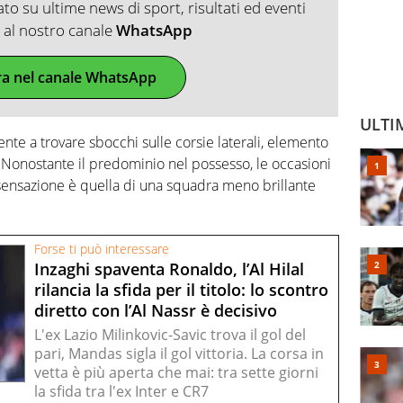
o su ultime news di sport, risultati ed eventi
ti al nostro canale
WhatsApp
ra nel canale WhatsApp
ULTI
ente a trovare sbocchi sulle corsie laterali, elemento
 Nonostante il predominio nel possesso, le occasioni
ensazione è quella di una squadra meno brillante
Forse ti può interessare
Inzaghi spaventa Ronaldo, l’Al Hilal
rilancia la sfida per il titolo: lo scontro
diretto con l’Al Nassr è decisivo
L'ex Lazio Milinkovic-Savic trova il gol del
pari, Mandas sigla il gol vittoria. La corsa in
vetta è più aperta che mai: tra sette giorni
la sfida tra l'ex Inter e CR7