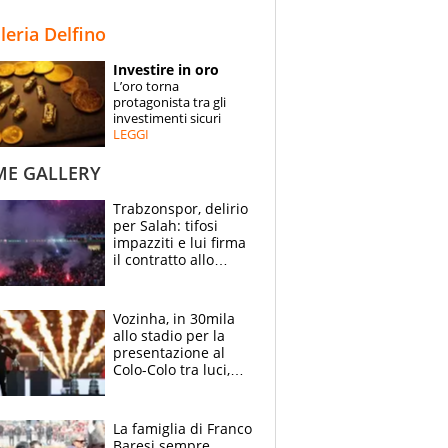
STORIE
lleria Delfino
SPECIALI
Investire in oro
L’oro torna
ESPERTI
protagonista tra gli
investimenti sicuri
LEGGI
CONTATTI
ME GALLERY
Trabzonspor, delirio
per Salah: tifosi
impazziti e lui firma
il contratto allo
stadio
Vozinha, in 30mila
allo stadio per la
presentazione al
Colo-Colo tra luci,
spettacolo, elicotteri
e paracadutisti
La famiglia di Franco
Baresi sempre