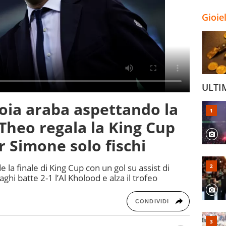
Gioie
ULTI
ioia araba aspettando la
 Theo regala la King Cup
er Simone solo fischi
a finale di King Cup con un gol su assist di
ghi batte 2-1 l’Al Kholood e alza il trofeo
CONDIVIDI