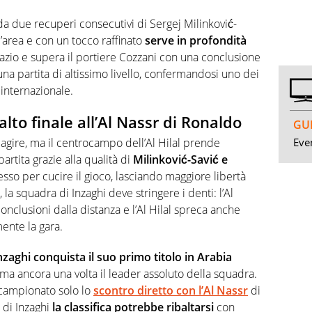
da due recuperi consecutivi di Sergej Milinković-
l’area e con un tocco raffinato
serve in profondità
pazio e supera il portiere Cozzani con una conclusione
una partita di altissimo livello, confermandosi uno dei
o internazionale.
alto finale all’Al Nassr di Ronaldo
GUI
Even
eagire, ma il centrocampo dell’Al Hilal prende
artita grazie alla qualità di
Milinković-Savić e
so per cucire il gioco, lasciando maggiore libertà
 la squadra di Inzaghi deve stringere i denti: l’Al
onclusioni dalla distanza e l’Al Hilal spreca anche
ente la gara.
nzaghi conquista il suo primo titolo in Arabia
a ancora una volta il leader assoluto della squadra.
n campionato solo lo
scontro diretto con l’Al Nassr
di
a di Inzaghi
la classifica potrebbe ribaltarsi
con