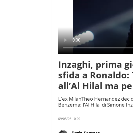
Inzaghi, prima g
sfida a Ronaldo:
all’Al Hilal ma p
L'ex MilanTheo Hernandez decide l
Benzema: l’Al Hilal di Simone Inza
09/05/26 10:20
Dario Santoro