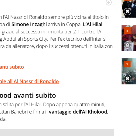
port in tutte le sfaccettature. Tocca l'apice quando ha
rviste ai grandi protagonisti
n l’Al Nassr di Ronaldo sempre più vicina al titolo in
ba di
Simone Inzaghi
arriva in Coppa.
L’Al Hilal
p
grazie al successo in rimonta per 2-1 contro l’Al
 Abdullah Sports City. Per l’ex tecnico dell’Inter si
ra da allenatore, dopo i successi ottenuti in Italia con
anti subito
ale all'Al Nassr di Ronaldo
ood avanti subito
salita per l’Al Hilal. Dopo appena quattro minuti,
Hattan Bahebri e firma il
vantaggio dell’Al Kholood
,
da.