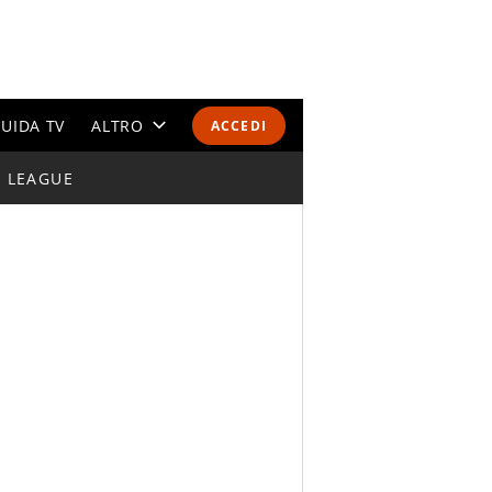
UIDA TV
ALTRO
ACCEDI
I LEAGUE
CALENDARI E CLASSIFICHE
ALTRI SPORT
MONDIALI 2026
OLIMPIADI
GOSSIP
LIFESTYLE