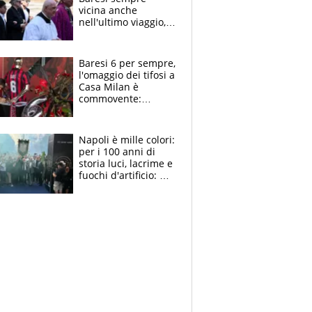
vicina anche
nell'ultimo viaggio,
la moglie Maura, i
figli e i suoi cari
circondati
Baresi 6 per sempre,
dall'affetto dei tifosi
l'omaggio dei tifosi a
Casa Milan è
commovente:
maglie, bandiere,
sciarpe, lacrime e
bigliettini
Napoli è mille colori:
per i 100 anni di
storia luci, lacrime e
fuochi d'artificio: De
Laurentiis salta al
coro anti-Juve