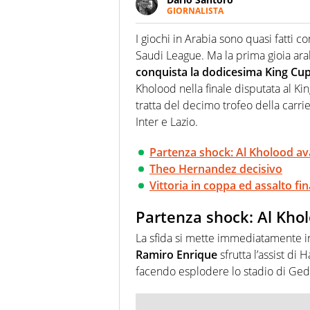
GIORNALISTA
Scrive, commenta, racconta lo s
modo di concentrarsi sulle inte
I giochi in Arabia sono quasi fatti co
Saudi League. Ma la prima gioia ara
conquista la dodicesima King Cu
Kholood nella finale disputata al King
tratta del decimo trofeo della carrie
Inter e Lazio.
Partenza shock: Al Kholood av
Theo Hernandez decisivo
Vittoria in coppa ed assalto fin
Partenza shock: Al Khol
La sfida si mette immediatamente in 
Ramiro Enrique
sfrutta l’assist di 
facendo esplodere lo stadio di Ged