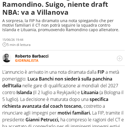
Ramondino. Suigo, niente draft
NBA: va a Villanova
A sorpresa, la FIP ha diramato una nota spiegando che per
motivi familiari il CT non potrà seguire la squadra contro
Islanda e Lituania, promuovendo Ramondino capo allenatore.
15/06/26 19:44
5 min di lettura
Roberto Barbacci
GIORNALISTA
Giornalista (pubblicista) sportivo a tutto campo, è il
tuttologo di Virgilio Sport. Provate a chiedergli di boxe, di
L’annuncio è arrivato in una nota diramata dalla
FIP
a metà
scherma, di volley o di curling: ve ne farà innamorare
pomeriggio:
Luca Banchi non siederà sulla panchina
dell’Italia
nelle gare di qualificazione ai mondiali del 2027
contro
Islanda
(il 2 luglio a Reykjavik) e
Lituania
(a Bologna il
5 luglio). La decisione è maturata dopo una
specifica
richiesta avanzata dal coach toscano,
costretto a
rinunciare agli impegni per
motivi familiari.
La FIP, tramite il
presidente
Gianni Petrucci,
ha compreso le ragioni del CT e
ha accettato di congedarlo per gli imminenti impegni estivi,