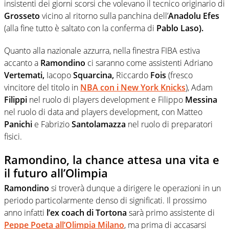
insistenti dei giorni scorsi che volevano il tecnico originario di
Grosseto
vicino al ritorno sulla panchina dell’
Anadolu Efes
(alla fine tutto è saltato con la conferma di
Pablo Laso).
Quanto alla nazionale azzurra, nella finestra FIBA estiva
accanto a
Ramondino
ci saranno come assistenti Adriano
Vertemati,
Iacopo
Squarcina,
Riccardo
Fois
(fresco
vincitore del titolo in
NBA con i New York Knicks
), Adam
Filippi
nel ruolo di players development e Filippo
Messina
nel ruolo di data and players development, con Matteo
Panichi
e Fabrizio
Santolamazza
nel ruolo di preparatori
fisici.
Ramondino, la chance attesa una vita e
il futuro all’Olimpia
Ramondino
si troverà dunque a dirigere le operazioni in un
periodo particolarmente denso di significati. Il prossimo
anno infatti
l’ex coach di Tortona
sarà primo assistente di
Peppe Poeta all’Olimpia Milano
, ma prima di accasarsi