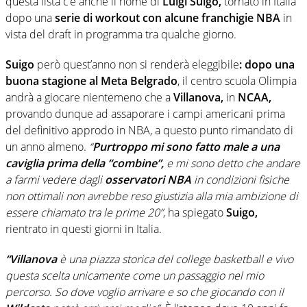
questa lista c’è anche il nome di
Luigi Suigo,
tornato in Italia
dopo una
serie di workout con alcune franchigie NBA
in
vista del draft in programma tra qualche giorno.
Suigo
però quest’anno non si renderà eleggibile
: dopo una
buona stagione al Meta Belgrado
, il centro scuola Olimpia
andrà a giocare nientemeno che a
Villanova,
in
NCAA,
provando dunque ad assaporare i campi americani prima
del definitivo approdo in NBA, a questo punto rimandato di
un anno almeno.
“
Purtroppo mi sono fatto male a una
caviglia prima della “combine”,
e mi sono detto che andare
a farmi vedere dagli
osservatori NBA
in condizioni fisiche
non ottimali non avrebbe reso giustizia alla mia ambizione di
essere chiamato tra le prime 20”
, ha spiegato
Suigo,
rientrato in questi giorni in Italia.
“Villanova
è una piazza storica del college basketball e vivo
questa scelta unicamente come un passaggio nel mio
percorso. So dove voglio arrivare e so che giocando con il