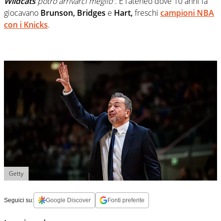
Wildcats
potrò arrivarci meglio”
. È l’ateneo dove 10 anni fa
giocavano
Brunson, Bridges
e
Hart,
freschi
campioni NBA
con i Knicks
.
Getty
Seguici su:
Google Discover
Fonti preferite