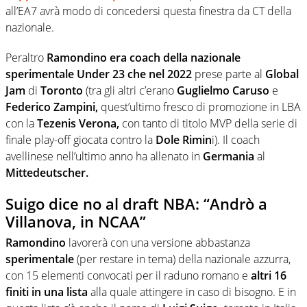
all’EA7 avrà modo di concedersi questa finestra da CT della
nazionale.
Peraltro
Ramondino era coach della nazionale
sperimentale Under 23 che nel 2022
prese parte al
Global
Jam
di
Toronto
(tra gli altri c’erano
Guglielmo Caruso
e
Federico Zampini,
quest’ultimo fresco di promozione in LBA
con la
Tezenis Verona,
con tanto di titolo MVP della serie di
finale play-off giocata contro la
Dole Rimin
i). Il coach
avellinese nell’ultimo anno ha allenato in
Germania
al
Mittedeutscher.
Suigo dice no al draft NBA: “Andrò a
Villanova, in NCAA”
Ramondino
lavorerà con una versione abbastanza
sperimentale
(per restare in tema) della nazionale azzurra,
con 15 elementi convocati per il raduno romano e
altri 16
finiti in una lista
alla quale attingere in caso di bisogno. E in