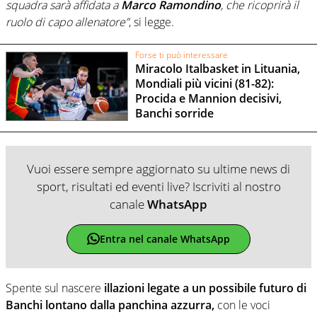
squadra sarà affidata a
Marco Ramondino
, che ricoprirà il
ruolo di capo allenatore”
, si legge.
Forse ti può interessare
Miracolo Italbasket in Lituania,
Mondiali più vicini (81-82):
Procida e Mannion decisivi,
Banchi sorride
Vuoi essere sempre aggiornato su ultime news di
sport, risultati ed eventi live? Iscriviti al nostro
canale
WhatsApp
Entra nel canale WhatsApp
Spente sul nascere
illazioni legate a un possibile futuro di
Banchi lontano dalla panchina azzurra,
con le voci