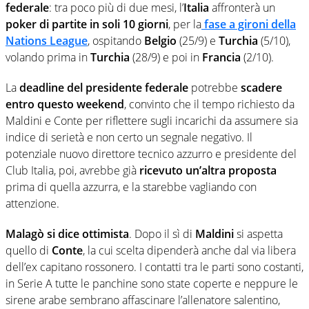
federale
: tra poco più di due mesi, l’
Italia
affronterà un
poker di partite in soli 10 giorni
, per la
fase a gironi della
Nations League
, ospitando
Belgio
(25/9) e
Turchia
(5/10),
volando prima in
Turchia
(28/9) e poi in
Francia
(2/10).
La
deadline del presidente federale
potrebbe
scadere
entro questo weekend
, convinto che il tempo richiesto da
Maldini e Conte per riflettere sugli incarichi da assumere sia
indice di serietà e non certo un segnale negativo. Il
potenziale nuovo direttore tecnico azzurro e presidente del
Club Italia, poi, avrebbe già
ricevuto un’altra proposta
prima di quella azzurra, e la starebbe vagliando con
attenzione.
Malagò si dice ottimista
. Dopo il sì di
Maldini
si aspetta
quello di
Conte
, la cui scelta dipenderà anche dal via libera
dell’ex capitano rossonero. I contatti tra le parti sono costanti,
in Serie A tutte le panchine sono state coperte e neppure le
sirene arabe sembrano affascinare l’allenatore salentino,