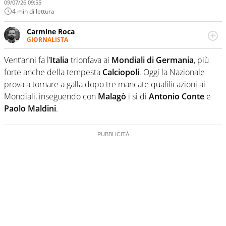
09/07/26 09:55
4 min di lettura
Carmine Roca
GIORNALISTA
Giornalista pubblicista, appassionato di calcio in tutte le
sue sfaccettature, con una particolare predilezione per i
Vent’anni fa l’
Italia
trionfava ai
Mondiali di Germania
, più
campionati minori.
forte anche della tempesta
Calciopoli
. Oggi la Nazionale
prova a tornare a galla dopo tre mancate qualificazioni ai
Mondiali, inseguendo con
Malagò
i sì di
Antonio Conte
e
Paolo Maldini
.