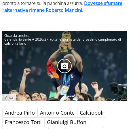
pronto a tornare sulla panchina azzurra.
Dovesse sfumare,
l’alternativa rimane Roberto Mancini
.
Calendario Serie A 2026/27: tutte le giornate del prossimo campionato di
calcio italiano
Ansa
Andrea Pirlo
Antonio Conte
Calciopoli
Francesco Totti
Gianluigi Buffon