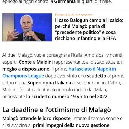
epilogo ai rigori contro la
Germania
ai quarti di finale.
Forse ti può interessare
Il caso Balogun cambia il calcio:
perché Malagò parla di
“precedente politico” e cosa
rischiano Infantino e la FIFA
Ai due, Malagò, vuole consegnare l’Italia. Ambiziosi, vincenti,
esperti,
Conte
e
Maldini
rappresentano, allo stato attuale,
il
meglio a disposizione
. Il primo
ha lasciato il Napoli in
Champions League
dopo aver vinto uno
scudetto
al primo
colpo e una
Supercoppa Italiana
al secondo anno. L’altro,
Maldini, è stato allontanato in malo modo dal Milan,
nonostante
lo scudetto numero 19 vinto nel 2022
.
La deadline e l’ottimismo di Malagò
Malagò attende le loro risposte
, intanto il tempo scorre e
ci si avvicina ai
primi impegni della nuova gestione