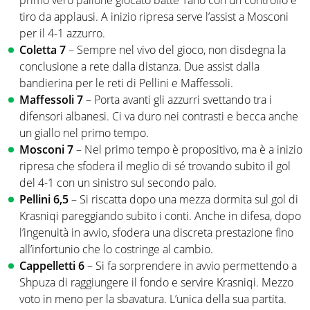
primo vero pallone giocato batte Taho con un controllo e
tiro da applausi. A inizio ripresa serve l’assist a Mosconi
per il 4-1 azzurro.
Coletta 7
– Sempre nel vivo del gioco, non disdegna la
conclusione a rete dalla distanza. Due assist dalla
bandierina per le reti di Pellini e Maffessoli.
Maffessoli 7
– Porta avanti gli azzurri svettando tra i
difensori albanesi. Ci va duro nei contrasti e becca anche
un giallo nel primo tempo.
Mosconi 7
– Nel primo tempo è propositivo, ma è a inizio
ripresa che sfodera il meglio di sé trovando subito il gol
del 4-1 con un sinistro sul secondo palo.
Pellini 6,5
– Si riscatta dopo una mezza dormita sul gol di
Krasniqi pareggiando subito i conti. Anche in difesa, dopo
l’ingenuità in avvio, sfodera una discreta prestazione fino
all’infortunio che lo costringe al cambio.
Cappelletti 6
– Si fa sorprendere in avvio permettendo a
Shpuza di raggiungere il fondo e servire Krasniqi. Mezzo
voto in meno per la sbavatura. L’unica della sua partita.