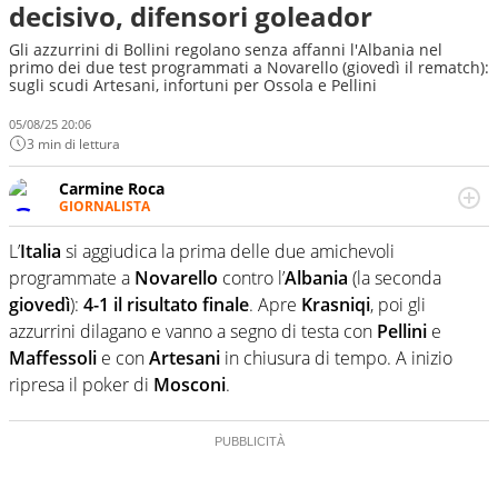
decisivo, difensori goleador
Gli azzurrini di Bollini regolano senza affanni l'Albania nel
primo dei due test programmati a Novarello (giovedì il rematch):
sugli scudi Artesani, infortuni per Ossola e Pellini
05/08/25 20:06
3 min di lettura
Carmine Roca
GIORNALISTA
Giornalista pubblicista, appassionato di calcio in tutte le
sue sfaccettature, con una particolare predilezione per i
L’
Italia
si aggiudica la prima delle due amichevoli
campionati minori.
programmate a
Novarello
contro l’
Albania
(la seconda
giovedì
):
4-1 il risultato finale
. Apre
Krasniqi
, poi gli
azzurrini dilagano e vanno a segno di testa con
Pellini
e
Maffessoli
e con
Artesani
in chiusura di tempo. A inizio
ripresa il poker di
Mosconi
.