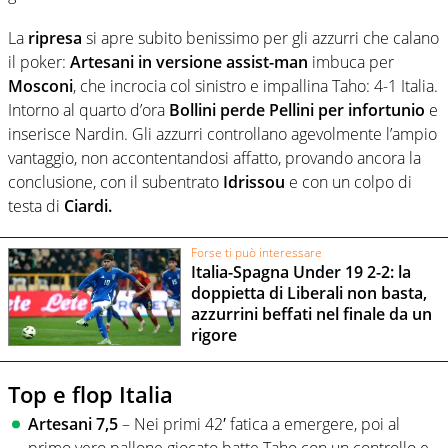
La
ripresa
si apre subito benissimo per gli azzurri che calano
il poker:
Artesani in versione assist-man
imbuca per
Mosconi
, che incrocia col sinistro e impallina Taho: 4-1 Italia.
Intorno al quarto d’ora
Bollini perde Pellini per infortunio
e
inserisce Nardin. Gli azzurri controllano agevolmente l’ampio
vantaggio, non accontentandosi affatto, provando ancora la
conclusione, con il subentrato
Idrissou
e con un colpo di
testa di
Ciardi.
Forse ti può interessare
Italia-Spagna Under 19 2-2: la
doppietta di Liberali non basta,
azzurrini beffati nel finale da un
rigore
Top e flop Italia
Artesani 7,5
– Nei primi 42′ fatica a emergere, poi al