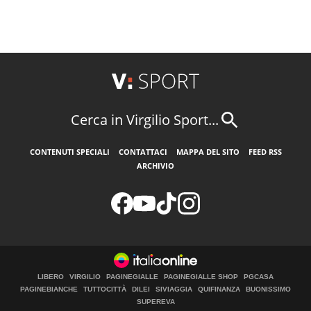
Cerca in Virgilio Sport...
CONTENUTI SPECIALI
CONTATTACI
MAPPA DEL SITO
FEED RSS
ARCHIVIO
LIBERO
VIRGILIO
PAGINEGIALLE
PAGINEGIALLE SHOP
PGCASA
PAGINEBIANCHE
TUTTOCITTÀ
DILEI
SIVIAGGIA
QUIFINANZA
BUONISSIMO
SUPEREVA