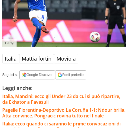
Getty
Italia
Mattia fortin
Moviola
Seguici su:
Google Discover
Fonti preferite
Leggi anche:
Italia, Mancini: ecco gli Under 23 da cui si può ripartire,
da Ekhator a Favasuli
Pagelle Fiorentina-Deportivo La Coruña 1-1: Ndour brilla,
Atta convince. Pongracic rovina tutto nel finale
Italia: ecco quando ci saranno le prime convocazioni di