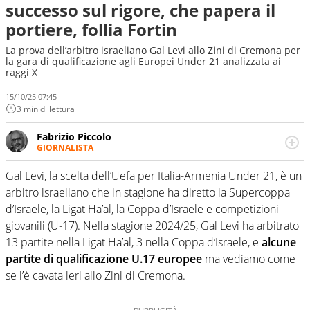
successo sul rigore, che papera il
portiere, follia Fortin
La prova dell’arbitro israeliano Gal Levi allo Zini di Cremona per
la gara di qualificazione agli Europei Under 21 analizzata ai
raggi X
15/10/25 07:45
3 min di lettura
Fabrizio Piccolo
GIORNALISTA
Nella sua carriera ha seguito numerose manifestazioni
sportive e collaborato con agenzie e testate. Esperienza,
Gal Levi, la scelta dell’Uefa per Italia-Armenia Under 21, è un
competenza, conoscenza e memoria storica. Si occupa
arbitro israeliano che in stagione ha diretto la Supercoppa
prevalentemente di calcio
d’Israele, la Ligat Ha’al, la Coppa d’Israele e competizioni
giovanili (U-17). Nella stagione 2024/25, Gal Levi ha arbitrato
13 partite nella Ligat Ha’al, 3 nella Coppa d’Israele, e
alcune
partite di qualificazione U.17 europee
ma vediamo come
se l’è cavata ieri allo Zini di Cremona.