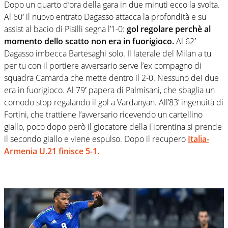
Dopo un quarto d’ora della gara in due minuti ecco la svolta.
Al 60′ il nuovo entrato Dagasso attacca la profondità e su
assist al bacio di Pisilli segna l’1-0:
gol regolare perchè al
momento dello scatto non era in fuorigioco.
Al 62′
Dagasso imbecca Bartesaghi solo. Il laterale del Milan a tu
per tu con il portiere avversario serve l’ex compagno di
squadra Camarda che mette dentro il 2-0. Nessuno dei due
era in fuorigioco. Al 79′ papera di Palmisani, che sbaglia un
comodo stop regalando il gol a Vardanyan. All’83’ ingenuità di
Fortini, che trattiene l’avversario ricevendo un cartellino
giallo, poco dopo però il giocatore della Fiorentina si prende
il secondo giallo e viene espulso. Dopo il recupero
Italia-
Armenia U.21 finisce 5-1.