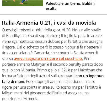
Palestra è un treno. Baldini
esulta
Italia-Armenia U.21, i casi da moviola
Questi gli episodi dubbi della gara. Al 26′ Ndour alle spalle
di Bandikyan arriva di soppiatto e gli toglie la palla in area e
viene sgambettato: nessun dubbio per l’arbitro che assegna
il rigore. Dal dischetto però lo stesso Ndour si fa ribattere il
tiro, a consolarlo è Camarda, che contro la Svezia venerdì
scorso
aveva segnato un rigore col cucchiaio.
Per il
portiere armeno Matinyan è il secondo penalty parato dopo
quello con l’Albania. Primo giallo al 32′, è per Hakobyan che
ferma un’azione degli azzurri sulla trequarti
con un ingenuo
fallo di mani
. Poco dopo gli azzurrini chiedono un altro
rigore per una spinta in area su Koleosho ma per l’arbitro è
fallo di mani del giocatore dell’Italia ed assegna una
punizione all’Armenia.