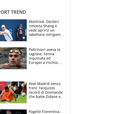
ORT TREND
Montreal, Darderi
rimonta Shang e
vede aprirsi un
tabellone intrigante:
"Penso solo a
Borges, ma sono
felice del mio livello"
Paltrinieri aveva la
ragione, Senna
inquinata ed
Europei a rischio:
allenamenti fermi,
cosa succede
adesso
Real Madrid senza
freni: l’acquisto
record di Diomande
che batte Zidane e
Ronaldo. Vinicius
rinnova: le cifre
Pagelle Fiorentina-