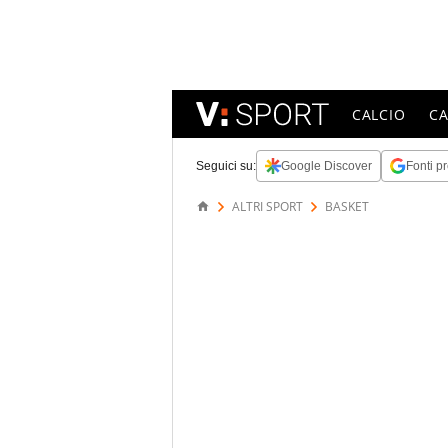
CALCIO
C
Seguici su:
Google Discover
Fonti pr
ALTRI SPORT
BASKET