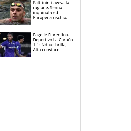
Paltrinieri aveva la
ragione, Senna
inquinata ed
Europei a rischio:
allenamenti fermi,
cosa succede
adesso
Pagelle Fiorentina-
Deportivo La Coruña
1-1: Ndour brilla,
Atta convince.
Pongracic rovina
tutto nel finale