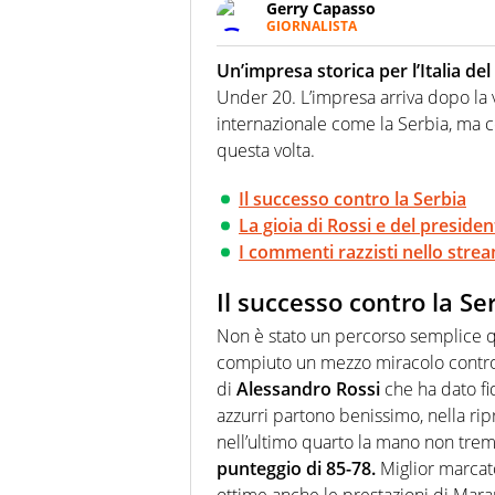
Gerry Capasso
GIORNALISTA
Per lui gli sport americani non 
innata di trovare la notizia do
Un’impresa storica per l’Italia de
Under 20. L’impresa arriva dopo la v
internazionale come la Serbia, ma 
questa volta.
Il successo contro la Serbia
La gioia di Rossi e del preside
I commenti razzisti nello stre
Il successo contro la Se
Non è stato un percorso semplice que
compiuto un mezzo miracolo contro 
di
Alessandro Rossi
che ha dato fi
azzurri partono benissimo, nella ri
nell’ultimo quarto la mano non trem
punteggio di 85-78.
Miglior marcat
ottime anche le prestazioni di Mara