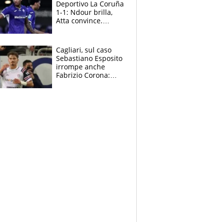
Deportivo La Coruña
1-1: Ndour brilla,
Atta convince.
Pongracic rovina
tutto nel finale
Cagliari, sul caso
Sebastiano Esposito
irrompe anche
Fabrizio Corona:
“Ecco cosa è
successo, ho le
prove”