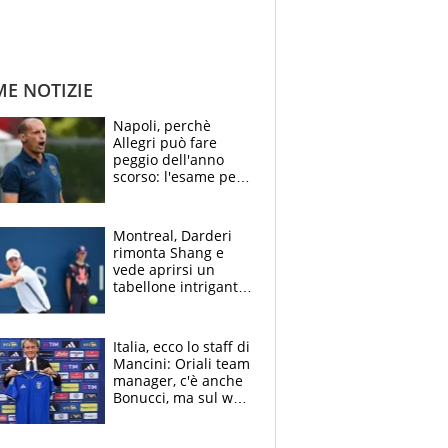
ME NOTIZIE
Napoli, perchè
Allegri può fare
peggio dell'anno
scorso: l'esame per
Manna, le colpe di
Conte e il gioco del
Monopoly
Montreal, Darderi
rimonta Shang e
vede aprirsi un
tabellone intrigante:
"Penso solo a
Borges, ma sono
felice del mio livello"
Italia, ecco lo staff di
Mancini: Oriali team
manager, c'è anche
Bonucci, ma sul web
infuria la polemica