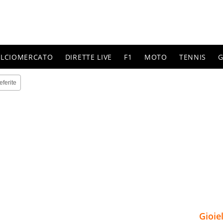
ALCIOMERCATO
DIRETTE LIVE
F1
MOTO
TENNIS
G
eferite
Gioie