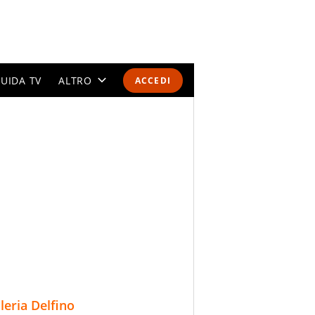
UIDA TV
ALTRO
ACCEDI
CALENDARI E CLASSIFICHE
ALTRI SPORT
MONDIALI 2026
OLIMPIADI
GOSSIP
LIFESTYLE
lleria Delfino