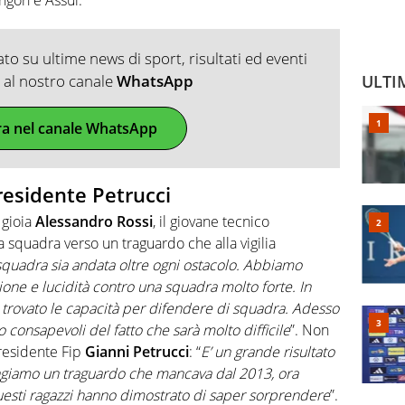
o su ultime news di sport, risultati ed eventi
ti al nostro canale
WhatsApp
ULTI
ra nel canale WhatsApp
presidente Petrucci
i gioia
Alessandro Rossi
, il giovane tecnico
 squadra verso un traguardo che alla vigilia
squadra sia andata oltre ogni ostacolo. Abbiamo
ione e lucidità contro una squadra molto forte. In
rovato le capacità per difendere di squadra. Adesso
 consapevoli del fatto che sarà molto difficile
”. Non
residente Fip
Gianni Petrucci
: “
E’ un grande risultato
ungiamo un traguardo che mancava dal 2013, ora
uesti ragazzi hanno dimostrato di saper sorprendere
”.