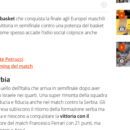
hanno segreti: basket, football, baseball e la capacità
ve altri non vedono granché
l basket
che conquista la finale agli Europei maschili
ittoria in semifinale contro una potenza del basket
come spesso accade l’odio social colpisce anche
nte Petrucci
aming del match
rbia
llo dell’Italia che arriva in semifinale dopo aver
Israele nei quarti. Una super rimonta della squadra
ducia e fiducia anche nel match contro la Serbia. Gli
presa subiscono il ritorno della formazione serba ma
a e riescono a conquistare la
vittoria con il
ore del match Francesco Ferrari con 21 punti, ma
ngon e Assui.