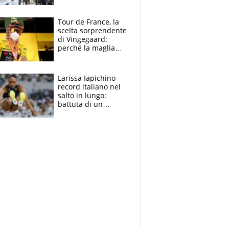
rito della Norvegia
di Haaland e
compagni
Tour de France, la
scelta sorprendente
di Vingegaard:
perché la maglia
gialla indossa la
mascherina, il
rischio da evitare
Larissa Iapichino
record italiano nel
salto in lungo:
battuta di un
centimetro mamma
Fiona May