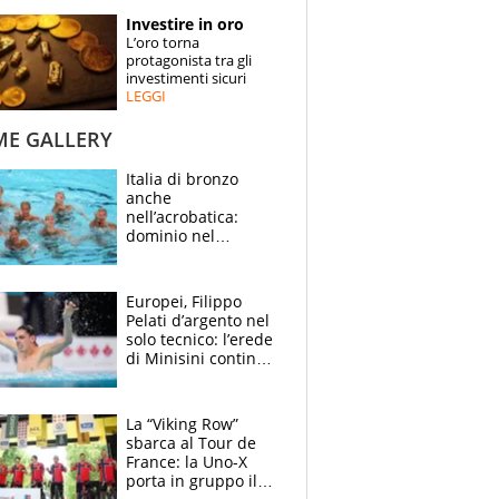
STORIE
Investire in oro
L’oro torna
SPECIALI
protagonista tra gli
investimenti sicuri
LEGGI
ESPERTI
ME GALLERY
CONTATTI
Italia di bronzo
anche
nell’acrobatica:
dominio nel
medagliere, ora
tocca a Ceccon, Curti
e compagni
Europei, Filippo
continuare
Pelati d’argento nel
solo tecnico: l’erede
di Minisini continua
a stupire, Los
Angeles è già nel
mirino
La “Viking Row”
sbarca al Tour de
France: la Uno-X
porta in gruppo il