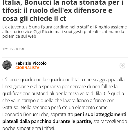
Italia, Bonucci la nota stonata per i
tifosi: il ruolo dell'ex difensore e
cosa gli chiede il ct
L'ex Juventus è una figura cardine nello staff di Ringhio assieme
allo storico vice Gigi Riccio ma i suoi gesti plateali scatenano la
polemica sul web
12/10/25 09:58
Fabrizio Piccolo
GIORNALISTA
Nella sua carriera ha seguito numerose manifestazioni
sportive e collaborato con agenzie e testate. Esperienza,
C’è una squadra nella squadra nell’Italia che si aggrappa alla
competenza, conoscenza e memoria storica. Si occupa
linea giovane e alla speranza per cercare di non fallire la
prevalentemente di calcio
qualificazione ai Mondiali per la terza volta di fila. C’è quella
che va in campo e quella che lavora fianco a fianco con
Gattuso. Nella seconda però c’è un elemento come
Leonardo Bonucci che, soprattutto
per i suoi atteggiamenti
plateali dalla panchina durante le partite,
sta raccogliendo
poche simpatie tra i tifosi.