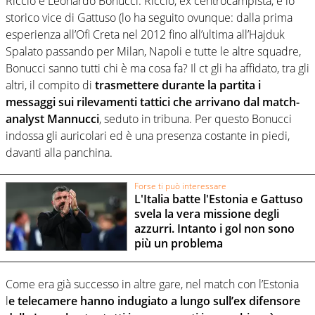
Riccio e Leonardo Bonucci. Riccio, ex centrocampista, è lo
storico vice di Gattuso (lo ha seguito ovunque: dalla prima
esperienza all’Ofi Creta nel 2012 fino all’ultima all’Hajduk
Spalato passando per Milan, Napoli e tutte le altre squadre,
Bonucci sanno tutti chi è ma cosa fa? Il ct gli ha affidato, tra gli
altri, il compito di
trasmettere durante la partita i
messaggi sui rilevamenti tattici che arrivano dal match-
analyst Mannucci
, seduto in tribuna. Per questo Bonucci
indossa gli auricolari ed è una presenza costante in piedi,
davanti alla panchina.
Forse ti può interessare
L'Italia batte l'Estonia e Gattuso
svela la vera missione degli
azzurri. Intanto i gol non sono
più un problema
Come era già successo in altre gare, nel match con l’Estonia
l
e telecamere hanno indugiato a lungo sull’ex difensore