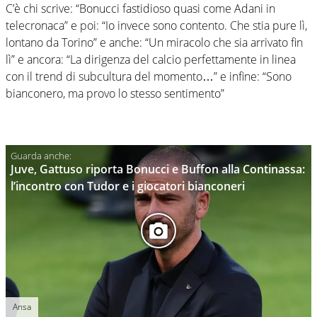
C’è chi scrive: “Bonucci fastidioso quasi come Adani in
telecronaca” e poi: “Io invece sono contento. Che stia pure lì,
lontano da Torino” e anche: “Un miracolo che sia arrivato fin
lì” e ancora: “La dirigenza del calcio perfettamente in linea
con il trend di subcultura del momento…” e infine: “Sono
bianconero, ma provo lo stesso sentimento”
Juve, Gattuso riporta Bonucci e Buffon alla Continassa:
l’incontro con Tudor e i giocatori bianconeri
Ansa