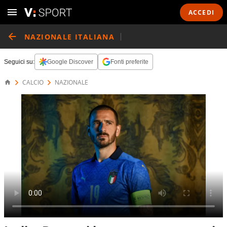
ACCEDI
NAZIONALE ITALIANA
Seguici su:
Google Discover
Fonti preferite
CALCIO
NAZIONALE