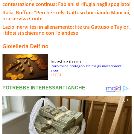
contestazione continua: Fabiani si rifugia negli spogliatoi
Italia, Buffon: "Perché scelsi Gattuso bocciando Mancini,
ora serviva Conte"
Lazio, nervi tesi in allenamento: lite tra Gattuso e Taylor,
i tifosi si schierano con l’olandese
Gioielleria Delfino
Investire in oro
L’oro torna protagonista tra gli investimenti
sicuri
LEGGI