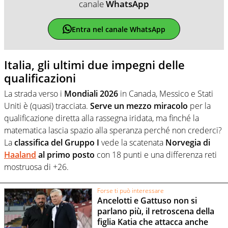
canale
WhatsApp
Entra nel canale WhatsApp
Italia, gli ultimi due impegni delle
qualificazioni
La strada verso i
Mondiali 2026
in Canada, Messico e Stati
Uniti è (quasi) tracciata.
Serve un mezzo miracolo
per la
qualificazione diretta alla rassegna iridata, ma finché la
matematica lascia spazio alla speranza perché non crederci?
La
classifica del Gruppo I
vede la scatenata
Norvegia di
Haaland
al primo posto
con 18 punti e una differenza reti
mostruosa di +26.
Forse ti può interessare
Ancelotti e Gattuso non si
parlano più, il retroscena della
figlia Katia che attacca anche