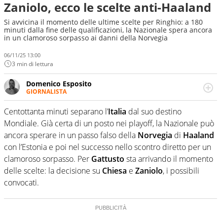
Zaniolo, ecco le scelte anti-Haaland
Si avvicina il momento delle ultime scelte per Ringhio: a 180
minuti dalla fine delle qualificazioni, la Nazionale spera ancora
in un clamoroso sorpasso ai danni della Norvegia
06/11/25 13:00
3 min di lettura
Domenico Esposito
GIORNALISTA
Da vent’anni in campo e sul campo per vivere ogni evento
in tutte le sue sfaccettature. Passione smisurata per il
Centottanta minuti separano l’
Italia
dal suo destino
calcio e per la sfera di cuoio. Il pallone è una cosa
Mondiale. Già certa di un posto nei playoff, la Nazionale può
serissima, guai a dirgli di no
ancora sperare in un passo falso della
Norvegia
di
Haaland
con l’Estonia e poi nel successo nello scontro diretto per un
clamoroso sorpasso. Per
Gattusto
sta arrivando il momento
delle scelte: la decisione su
Chiesa
e
Zaniolo
, i possibili
convocati.