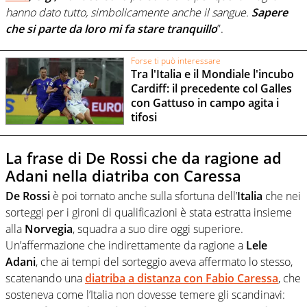
hanno dato tutto, simbolicamente anche il sangue.
Sapere
che si parte da loro mi fa stare tranquillo
”.
Forse ti può interessare
Tra l'Italia e il Mondiale l'incubo
Cardiff: il precedente col Galles
con Gattuso in campo agita i
tifosi
La frase di De Rossi che da ragione ad
Adani nella diatriba con Caressa
De Rossi
è poi tornato anche sulla sfortuna dell’
Italia
che nei
sorteggi per i gironi di qualificazioni è stata estratta insieme
alla
Norvegia
, squadra a suo dire oggi superiore.
Un’affermazione che indirettamente da ragione a
Lele
Adani
, che ai tempi del sorteggio aveva affermato lo stesso,
scatenando una
diatriba a distanza con
Fabio Caressa
, che
sosteneva come l’Italia non dovesse temere gli scandinavi: