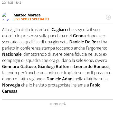
20/11/25 18:42
Matteo Morace
LIVE SPORT SPECIALIST
La multimedialità quale approccio personale e
professionale. Ama raccontare lo sport focalizzando ogni
Alla vigilia della trasferta di
Cagliari
che segnerà il suo
attenzione sul tempo reale: la verità della dirette non
esordio in presenza sulla panchina del
Genoa
dopo aver
sono opinioni ma fatti
scontato la squalifica di una giornata,
Daniele De Rossi
ha
parlato in conferenza stampa toccando anche l’argomento
Nazionale
, dimostrando di avere piena fiducia nei suoi ex
compagni di squadra che ora guidano la selezione, ovvero
Gennaro Gattuso
,
Gianluigi Buffon
e
Leonardo Bonucci
,
facendo però anche un confronto impietoso con il passato e
dando di fatto ragione a
Daniele Adani
nella diatriba sulla
Norvegia
che lo ha visto protagonista insieme a
Fabio
Caressa
.