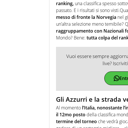
ranking,
una classifica spesso sotto
passato. E i risultati si sono visti.Q
messo di fronte la Norvegia
nel g
un’altra selezione meno temibile? Qu
raggruppamento con Nazionali for
Mondo? Bene:
tutta colpa del rank
Vuoi essere sempre aggiornat
live? Iscrivi
Ent
Gli Azzurri e la strada
Al momento
l’Italia, nonostante l
il 12mo posto
della classifica mond
termine del torneo
che vedrà gioca