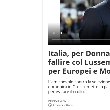
Italia, per Donn
fallire col Lusse
per Europei e Mo
L'amichevole contro la selezione
domenica in Grecia, mette in pali
per evitare il crollo.
03/06/26 08:00
3 min di lettura