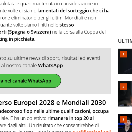
valutata e quasi mai tenuta in considerazione in
uante volte ci siamo
lamentati del sorteggio che ci ha
irone eliminatorio per gli ultimi Mondiali e non
ante volte siamo finiti nello
stesso
ti (Spagna o Svizzera)
nella corsa alla Coppa del
ing in picchiata.
ULTI
o su ultime news di sport, risultati ed eventi
ti al nostro canale
WhatsApp
ra nel canale WhatsApp
 verso Europei 2028 e Mondiali 2030
’indecoroso flop nelle ultime qualificazioni, occupa
iale. E ha un obiettivo:
rimanere in top 20 al
re dagli altri. Un risultato che consentirebbe di