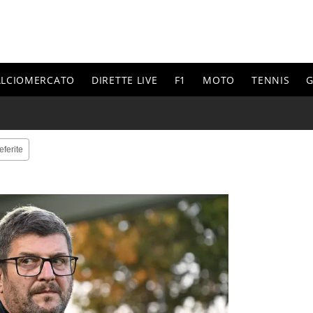
ALCIOMERCATO
DIRETTE LIVE
F1
MOTO
TENNIS
G
eferite