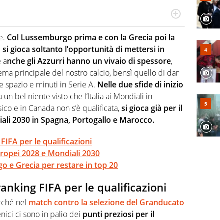
 il glossario del calcio in una nicchia di esperti, lui ne
a svista arbitrale né gli umori social del mondo delle
re.
Col Lussemburgo prima e con la Grecia poi la
n si gioca soltanto l’opportunità di mettersi in
 a
nche gli Azzurri hanno un vivaio di spessore
,
ema principale del nostro calcio, bensì quello di dar
e spazio e minuti in Serie A.
Nelle due sfide di inizio
un bel niente visto che l’Italia ai Mondiali in
ico e in Canada non s’è qualificata,
si gioca già per il
iali 2030 in Spagna, Portogallo e Marocco.
 FIFA per le qualificazioni
Europei 2028 e Mondiali 2030
 e Grecia per restare in top 20
ranking FIFA per le qualificazioni
rché nel
match contro la selezione del Granducato
nici ci sono in palio dei
punti preziosi per il