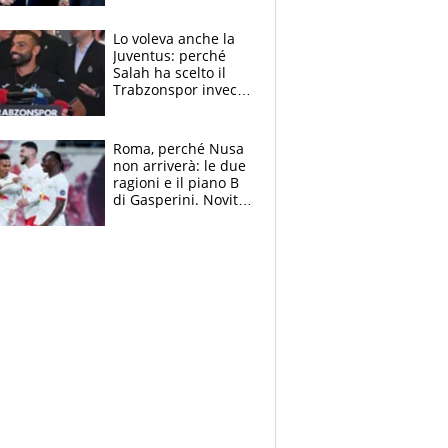
Marocco
Lo voleva anche la
Juventus: perché
Salah ha scelto il
Trabzonspor invece
di un top club
Roma, perché Nusa
non arriverà: le due
ragioni e il piano B
di Gasperini. Novità
su Pellegrini e
Cacciamani