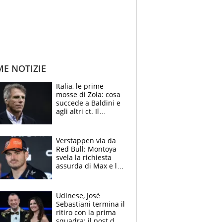
ME NOTIZIE
Italia, le prime
mosse di Zola: cosa
succede a Baldini e
agli altri ct. Il
Borussia tenta un
altro sgarbo agli
azzurri
Verstappen via da
Red Bull: Montoya
svela la richiesta
assurda di Max e lo
avverte: “Sicuro
Mercedes e
McLaren siano
Udinese, Josè
meglio?”
Sebastiani termina il
ritiro con la prima
squadra: il post del