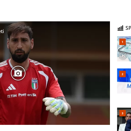
SP
ti