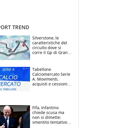
ORT TREND
Silverstone, le
caratteristiche del
circuito dove si
corre il Gp di Gran
Bretagna del
Motomondiale
Tabellone
Calciomercato Serie
A. Movimenti,
acquisti e cessioni:
estate 2026-27
Fifa, Infantino
chiede scusa ma
non si dimette:
smentito tentativo di
corruzione al