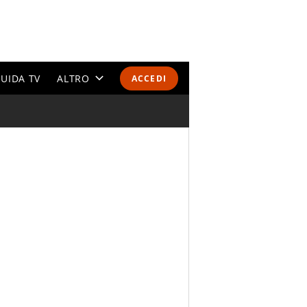
UIDA TV
ALTRO
ACCEDI
CALENDARI E CLASSIFICHE
ALTRI SPORT
MONDIALI 2026
OLIMPIADI
GOSSIP
LIFESTYLE