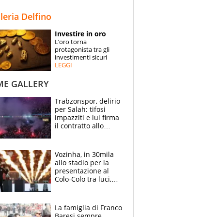
STORIE
lleria Delfino
SPECIALI
Investire in oro
L’oro torna
ESPERTI
protagonista tra gli
investimenti sicuri
LEGGI
CONTATTI
ME GALLERY
Trabzonspor, delirio
per Salah: tifosi
impazziti e lui firma
il contratto allo
stadio
Vozinha, in 30mila
allo stadio per la
presentazione al
Colo-Colo tra luci,
spettacolo, elicotteri
e paracadutisti
La famiglia di Franco
Baresi sempre