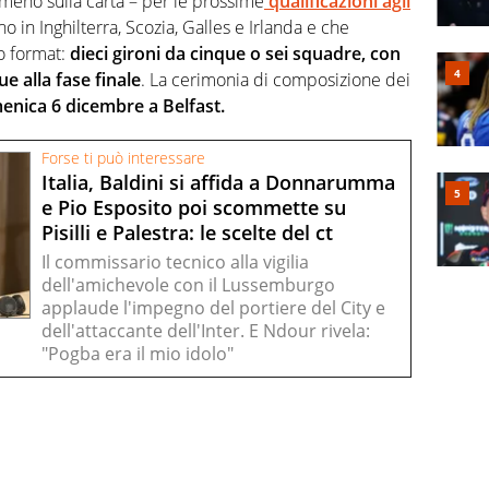
lmeno sulla carta – per le prossime
qualificazioni agli
o in Inghilterra, Scozia, Galles e Irlanda e che
o format:
dieci gironi da cinque o sei squadre, con
e alla fase finale
. La cerimonia di composizione dei
nica 6 dicembre a Belfast.
Forse ti può interessare
Italia, Baldini si affida a Donnarumma
e Pio Esposito poi scommette su
Pisilli e Palestra: le scelte del ct
Il commissario tecnico alla vigilia
dell'amichevole con il Lussemburgo
applaude l'impegno del portiere del City e
dell'attaccante dell'Inter. E Ndour rivela:
"Pogba era il mio idolo"