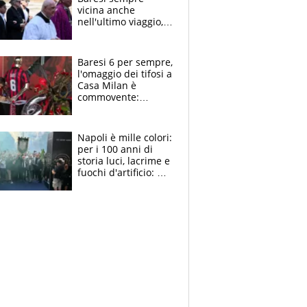
vicina anche
nell'ultimo viaggio,
la moglie Maura, i
figli e i suoi cari
circondati
Baresi 6 per sempre,
dall'affetto dei tifosi
l'omaggio dei tifosi a
Casa Milan è
commovente:
maglie, bandiere,
sciarpe, lacrime e
bigliettini
Napoli è mille colori:
per i 100 anni di
storia luci, lacrime e
fuochi d'artificio: De
Laurentiis salta al
coro anti-Juve