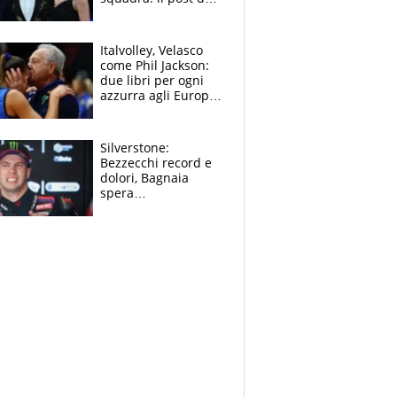
figlio di Amadeus e
Sanremo sullo
sfondo
Italvolley, Velasco
come Phil Jackson:
due libri per ogni
azzurra agli Europei.
Quello per Sylla è
“geniale”
Silverstone:
Bezzecchi record e
dolori, Bagnaia
spera
nell'antidolorifico,
Marquez si tira fuori
e vota Aprilia