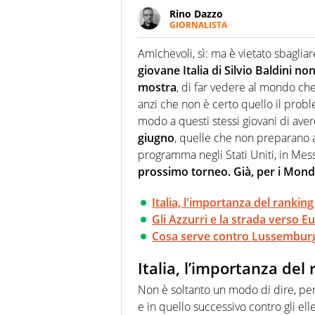
Rino Dazzo
GIORNALISTA
Se mai ci fosse modo di traslare
farebbe parte. Non si perde un
Amichevoli, sì: ma è vietato sbaglia
curve
giovane Italia di Silvio Baldini no
mostra
, di far vedere al mondo che
anzi che non è certo quello il probl
modo a questi stessi giovani di aver
giugno
, quelle che non preparano a 
programma negli Stati Uniti, in Mess
prossimo torneo. Già, per i Mond
Italia, l'importanza del ranking
Gli Azzurri e la strada verso 
Cosa serve contro Lussemburgo
Italia, l’importanza del 
Non è soltanto un modo di dire, pe
e in quello successivo contro gli elle