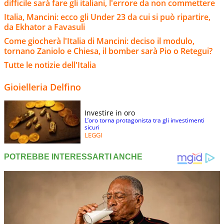
difficile sarà fare gli italiani, l'errore da non commettere
Italia, Mancini: ecco gli Under 23 da cui si può ripartire,
da Ekhator a Favasuli
Come giocherà l'Italia di Mancini: deciso il modulo,
tornano Zaniolo e Chiesa, il bomber sarà Pio o Retegui?
Tutte le notizie dell'Italia
Gioielleria Delfino
Investire in oro
L’oro torna protagonista tra gli investimenti
sicuri
LEGGI