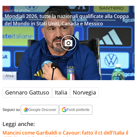
Mondiali 2026, tutte la nazionali qualificate alla Coppa
del Mondo in Stati Uniti, Canada e Messico
Ansa
Gennaro Gattuso
Italia
Norvegia
Seguici su:
Google Discover
Fonti preferite
Leggi anche:
Mancini come Garibaldi o Cavour: fatto il ct dell'Italia il