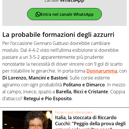
Entra nel canale WhatsApp
La probabile formazioni degli azzurri
Per l’occasione Gennaro Gattuso dovrebbe cambiare
modulo. Dal 4-4-2 visto nell’ultima esibizione si dovrebbe
passare a un 3-5-2 apparentemente più prudente
nonostante la necessità di dover vincere con 9 gol di scarto
per ristabilire le gerarchie. In porta torna
Donnarumma
, con
Di Lorenzo, Mancini e Bastoni
. Sulle corsie esterne
agiranno con ogni probabilità
Politano e Dimarco
. In mezzo
al campo, invece, spazio a
Barella, Ricci e Cristante
. Coppia
d’attacco?
Retegui e Pio Esposito
.
Forse ti può interessare
Italia, la stoccata di Riccardo
Cucchi: "Peggio della prova degli